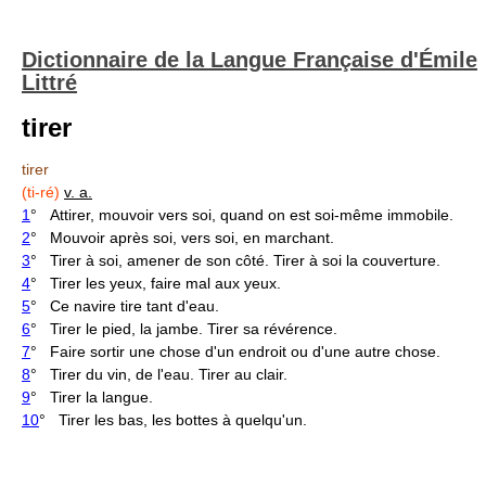
Dictionnaire de la Langue Française d'Émile
Littré
tirer
tirer
(ti-ré)
v. a.
1
° Attirer, mouvoir vers soi, quand on est soi-même immobile.
2
° Mouvoir après soi, vers soi, en marchant.
3
° Tirer à soi, amener de son côté. Tirer à soi la couverture.
4
° Tirer les yeux, faire mal aux yeux.
5
° Ce navire tire tant d'eau.
6
° Tirer le pied, la jambe. Tirer sa révérence.
7
° Faire sortir une chose d'un endroit ou d'une autre chose.
8
° Tirer du vin, de l'eau. Tirer au clair.
9
° Tirer la langue.
10
° Tirer les bas, les bottes à quelqu'un.