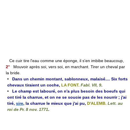
Ce cuir tire l'eau comme une éponge, il s'en imbibe beaucoup,
2°
Mouvoir après soi, vers soi, en marchant. Tirer un cheval par
la bride.
•
Dans un chemin montant, sablonneux, malaisé.... Six forts
chevaux tiraient un coche
,
LA FONT.
Fabl. VII, 9
.
•
Le champ est labouré, on n'a plus besoin des boeufs qui
ont tiré la charrue, et on ne se soucie pas de les nourrir ; j'ai
tiré,
sire
, la charrue le mieux que j'ai pu
,
D'ALEMB.
Lett. au
roi de Pr. 8 nov. 1771
.