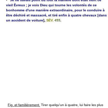
•
Je ne savais point du tout la manière dont était mort ce
vieil Évreux ; je vois Dieu qui tourne les volontés de ce
bonhomme d'une manière extraordinaire, pour le conduire à
être déchiré et massacré, et tiré enfin à quatre chevaux [dans
un accident de voiture]
,
SÉV.
455
.
Fig. et familièrement.
Tirer quelqu'un à quatre, lui faire les plus