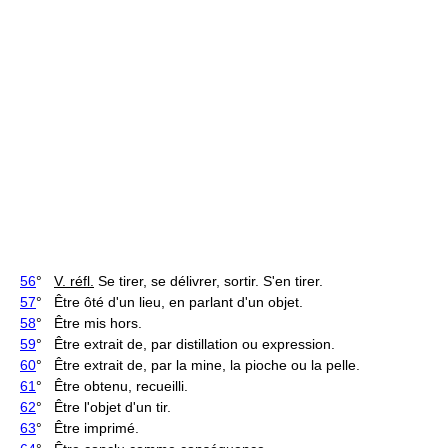
56
°
V. réfl.
Se tirer, se délivrer, sortir. S'en tirer.
57
° Être ôté d'un lieu, en parlant d'un objet.
58
° Être mis hors.
59
° Être extrait de, par distillation ou expression.
60
° Être extrait de, par la mine, la pioche ou la pelle.
61
° Être obtenu, recueilli.
62
° Être l'objet d'un tir.
63
° Être imprimé.