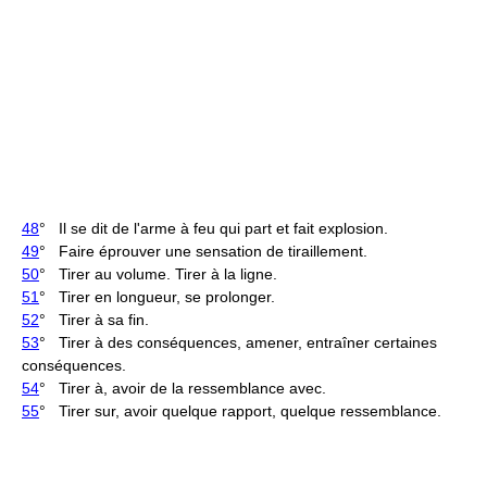
48
° Il se dit de l'arme à feu qui part et fait explosion.
49
° Faire éprouver une sensation de tiraillement.
50
° Tirer au volume. Tirer à la ligne.
51
° Tirer en longueur, se prolonger.
52
° Tirer à sa fin.
53
° Tirer à des conséquences, amener, entraîner certaines
conséquences.
54
° Tirer à, avoir de la ressemblance avec.
55
° Tirer sur, avoir quelque rapport, quelque ressemblance.