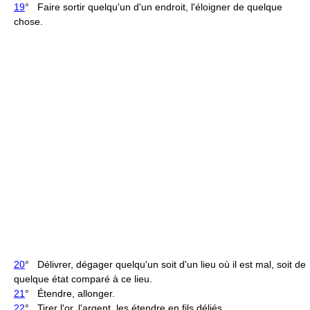
19
° Faire sortir quelqu'un d'un endroit, l'éloigner de quelque
chose.
20
° Délivrer, dégager quelqu'un soit d'un lieu où il est mal, soit de
quelque état comparé à ce lieu.
21
° Étendre, allonger.
22
° Tirer l'or, l'argent, les étendre en fils déliés.