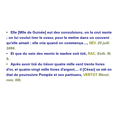
•
Elle [Mlle de Guinée] eut des convulsions, on la crut morte
; on lui voulut tirer le coeur, pour le mettre dans un couvent
qu'elle aimait ; elle cria quand on commença....
,
SÉV.
20 juill.
1694
.
•
Et que du sein des monts le marbre soit tiré
,
RAC.
Esth. III,
9
.
•
Après avoir tiré du trésor quatre mille cent trente livres
d'or, et quatre-vingt mille livres d'argent.... il [César] se mit en
état de poursuivre Pompée et ses partisans
,
VERTOT
Révol.
rom. XIII
.