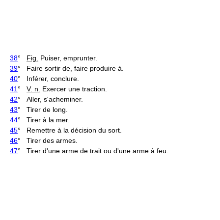
38
°
Fig.
Puiser, emprunter.
39
° Faire sortir de, faire produire à.
40
° Inférer, conclure.
41
°
V. n.
Exercer une traction.
42
° Aller, s'acheminer.
43
° Tirer de long.
44
° Tirer à la mer.
45
° Remettre à la décision du sort.
46
° Tirer des armes.
47
° Tirer d'une arme de trait ou d'une arme à feu.