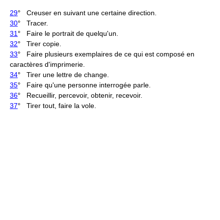
29
° Creuser en suivant une certaine direction.
30
° Tracer.
31
° Faire le portrait de quelqu'un.
32
° Tirer copie.
33
° Faire plusieurs exemplaires de ce qui est composé en
caractères d'imprimerie.
34
° Tirer une lettre de change.
35
° Faire qu'une personne interrogée parle.
36
° Recueillir, percevoir, obtenir, recevoir.
37
° Tirer tout, faire la vole.