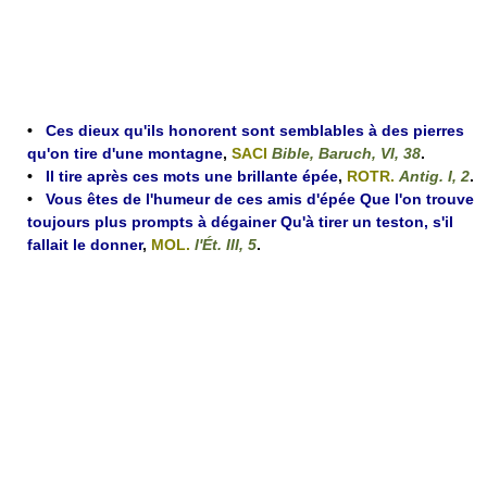
•
Ces dieux qu'ils honorent sont semblables à des pierres
qu'on tire d'une montagne
,
SACI
Bible, Baruch, VI, 38
.
•
Il tire après ces mots une brillante épée
,
ROTR.
Antig. I, 2
.
•
Vous êtes de l'humeur de ces amis d'épée Que l'on trouve
toujours plus prompts à dégainer Qu'à tirer un teston, s'il
fallait le donner
,
MOL.
l'Ét. III, 5
.