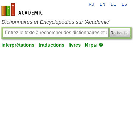
RU
EN
DE
ES
fr-academic.com
Dictionnaires et Encyclopédies sur 'Academic'
Recherche!
interprétations
traductions
livres
Игры ⚽