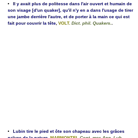
•
Il y avait plus de politesse dans l'air ouvert et humain de
son visage [d'un quaker], qu'il n'y en a dans l'usage de tirer
une jambe derrière l'autre, et de porter à la main ce qui est
fait pour couvrir la tête
,
VOLT.
Dict. phil. Quakers.
.
•
Lubin tire le pied et ôte son chapeau avec les grâces
naïves de la nature
,
MARMONTEL
Cont. mor. Ann. Lub.
.