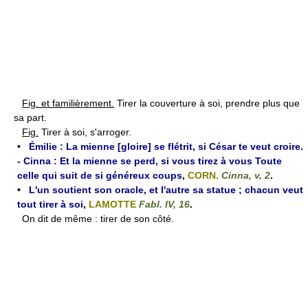
Fig. et familièrement.
Tirer la couverture à soi, prendre plus que
sa part.
Fig.
Tirer à soi, s'arroger.
•
Émilie : La mienne [gloire] se flétrit, si César te veut croire.
- Cinna : Et la mienne se perd, si vous tirez à vous Toute
celle qui suit de si généreux coups
,
CORN.
Cinna, v, 2
.
•
L'un soutient son oracle, et l'autre sa statue ; chacun veut
tout tirer à soi
,
LAMOTTE
Fabl. IV, 16
.
On dit de même : tirer de son côté.