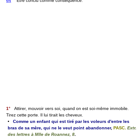
64
° Être conclu comme conséquence.
1°
Attirer, mouvoir vers soi, quand on est soi-même immobile.
Tirez cette porte. Il lui tirait les cheveux.
•
Comme un enfant qui est tiré par les voleurs d'entre les
bras de sa mère, qui ne le veut point abandonner
,
PASC.
Extr.
des lettres à Mlle de Roannez, 8
.