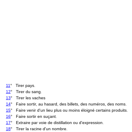
11
° Tirer pays.
12
° Tirer du sang.
13
° Tirer les vaches
14
° Faire sortir, au hasard, des billets, des numéros, des noms.
15
° Faire venir d'un lieu plus ou moins éloigné certains produits.
16
° Faire sortir en suçant.
17
° Extraire par voie de distillation ou d'expression.
18
° Tirer la racine d'un nombre.