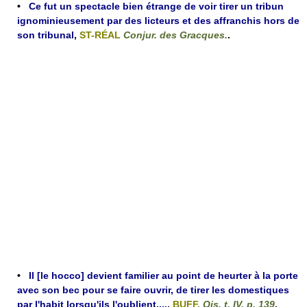
•
Ce fut un spectacle bien étrange de voir tirer un tribun
ignominieusement par des licteurs et des affranchis hors de
son tribunal
,
ST-RÉAL
Conjur. des Gracques.
.
•
Il [le hocco] devient familier au point de heurter à la porte
avec son bec pour se faire ouvrir, de tirer les domestiques
par l'habit lorsqu'ils l'oublient....
,
BUFF.
Ois. t. IV, p. 139
.