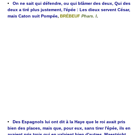
•
On ne sait qui défendre, ou qui blâmer des deux, Qui des
deux a tiré plus justement, l'épée : Les dieux servent César,
mais Caton suit Pompée
,
BRÉBEUF
Phars. I
.
•
Des Espagnols lui ont dit à la Haye que le roi avait pris
bien des places, mais que, pour eux, sans tirer l'épée, ils en
avaient pris trois qui en valaient bien d'autres, Maestricht,