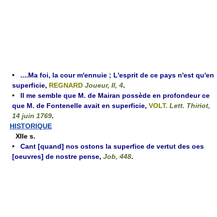
•
....Ma foi, la cour m'ennuie ; L'esprit de ce pays n'est qu'en
superficie
,
REGNARD
Joueur, II, 4
.
•
Il me semble que M. de Mairan possède en profondeur ce
que M. de Fontenelle avait en superficie
,
VOLT.
Lett. Thiriot,
14 juin 1769
.
HISTORIQUE
XIIe s.
•
Cant [quand] nos ostons la superfice de vertut des oes
[oeuvres] de nostre pense
,
Job, 448
.