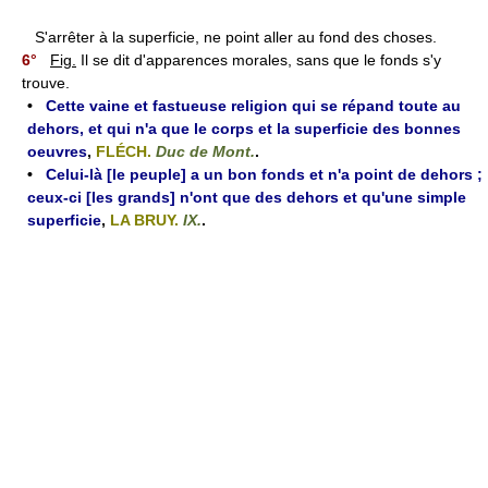
S'arrêter à la superficie, ne point aller au fond des choses.
6°
Fig.
Il se dit d'apparences morales, sans que le fonds s'y
trouve.
•
Cette vaine et fastueuse religion qui se répand toute au
dehors, et qui n'a que le corps et la superficie des bonnes
oeuvres
,
FLÉCH.
Duc de Mont.
.
•
Celui-là [le peuple] a un bon fonds et n'a point de dehors ;
ceux-ci [les grands] n'ont que des dehors et qu'une simple
superficie
,
LA BRUY.
IX.
.