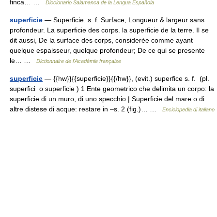
finca… …
Diccionario Salamanca de la Lengua Española
superficie
— Superficie. s. f. Surface, Longueur & largeur sans
profondeur. La superficie des corps. la superficie de la terre. Il se
dit aussi, De la surface des corps, considerée comme ayant
quelque espaisseur, quelque profondeur; De ce qui se presente
le… …
Dictionnaire de l'Académie française
superficie
— {{hw}}{{superficie}}{{/hw}}, (evit.) superfice s. f. (pl.
superfici o superficie ) 1 Ente geometrico che delimita un corpo: la
superficie di un muro, di uno specchio | Superficie del mare o di
altre distese di acque: restare in –s. 2 (fig.)… …
Enciclopedia di italiano