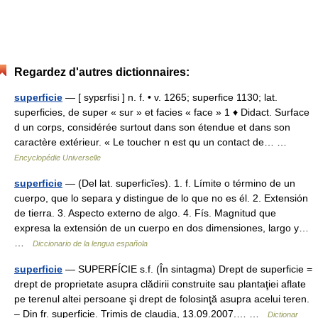
Regardez d'autres dictionnaires:
superficie
— [ sypɛrfisi ] n. f. • v. 1265; superfice 1130; lat.
superficies, de super « sur » et facies « face » 1 ♦ Didact. Surface
d un corps, considérée surtout dans son étendue et dans son
caractère extérieur. « Le toucher n est qu un contact de… …
Encyclopédie Universelle
superficie
— (Del lat. superficĭes). 1. f. Límite o término de un
cuerpo, que lo separa y distingue de lo que no es él. 2. Extensión
de tierra. 3. Aspecto externo de algo. 4. Fís. Magnitud que
expresa la extensión de un cuerpo en dos dimensiones, largo y…
…
Diccionario de la lengua española
superficie
— SUPERFÍCIE s.f. (În sintagma) Drept de superficie =
drept de proprietate asupra clădirii construite sau plantaţiei aflate
pe terenul altei persoane şi drept de folosinţă asupra acelui teren.
– Din fr. superficie. Trimis de claudia, 13.09.2007.… …
Dicționar