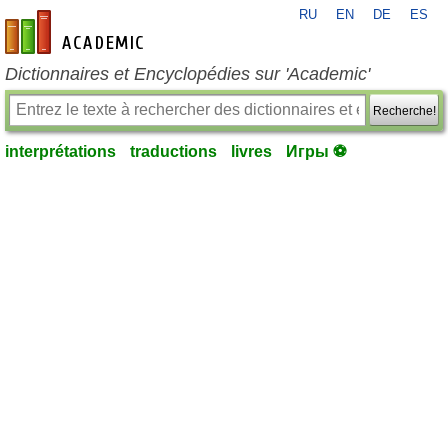
RU
EN
DE
ES
fr-academic.com
Dictionnaires et Encyclopédies sur 'Academic'
Recherche!
interprétations
traductions
livres
Игры ⚽