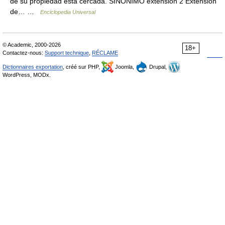
de su propiedad está cercada. SINÓNIMO extensión 2 Extensión
de… …
Enciclopedia Universal
© Academic, 2000-2026
18+
Contactez-nous:
Support technique
,
RÉCLAME
Dictionnaires exportation
, créé sur PHP,
Joomla,
Drupal,
WordPress, MODx.