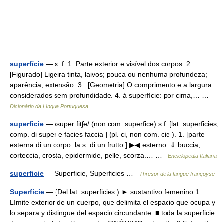
superfície
— s. f. 1. Parte exterior e visível dos corpos. 2.
[Figurado] Ligeira tinta, laivos; pouca ou nenhuma profundeza;
aparência; extensão. 3. [Geometria] O comprimento e a largura
considerados sem profundidade. 4. à superfície: por cima,… …
Dicionário da Língua Portuguesa
superficie
— /super fitʃe/ (non com. superfice) s.f. [lat. superficies,
comp. di super e facies faccia ] (pl. ci, non com. cie ). 1. [parte
esterna di un corpo: la s. di un frutto ] ▶◀ esterno. ⇓ buccia,
corteccia, crosta, epidermide, pelle, scorza.… …
Enciclopedia Italiana
superficie
— Superficie, Superficies …
Thresor de la langue françoyse
Superficie
— (Del lat. superficies.) ► sustantivo femenino 1
Límite exterior de un cuerpo, que delimita el espacio que ocupa y
lo separa y distingue del espacio circundante: ■ toda la superficie