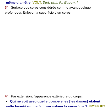
même diamètre
,
VOLT.
Dict. phil. Fr. Bacon, I
.
3°
Surface des corps considérée comme ayant quelque
profondeur. Enlever la superficie d'un corps.
4°
Par extension, l'apparence extérieure du corps.
•
Qui ne voit avec quelle pompe elles [les dames] étalent
cette beauté qui ne fait que colorer la superficie ?
,
BOSSUET