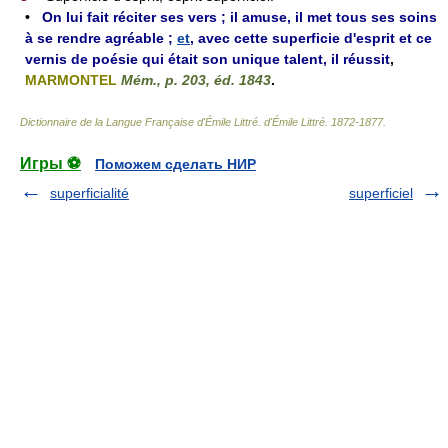
•
On lui fait réciter ses vers ; il amuse, il met tous ses soins
à se rendre agréable ;
et
, avec cette superficie d'esprit et ce
vernis de poésie qui était son unique talent, il réussit
,
MARMONTEL
Mém., p. 203, éd. 1843
.
Dictionnaire de la Langue Française d'Émile Littré
.
d'Émile Littré
.
1872-1877
.
Игры ⚽
Поможем сделать НИР
superficialité
superficiel