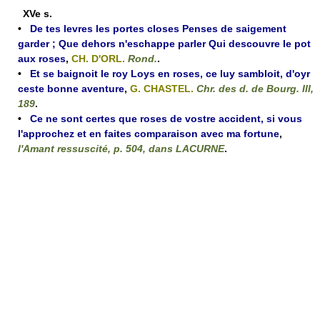
XVe s.
•
De tes levres les portes closes Penses de saigement
garder ; Que dehors n'eschappe parler Qui descouvre le pot
aux roses
,
CH. D'ORL.
Rond.
.
•
Et se baignoit le roy Loys en roses, ce luy sambloit, d'oyr
ceste bonne aventure
,
G. CHASTEL.
Chr. des d. de Bourg. III,
189
.
•
Ce ne sont certes que roses de vostre accident, si vous
l'approchez et en faites comparaison avec ma fortune
,
l'Amant ressuscité, p. 504, dans LACURNE
.