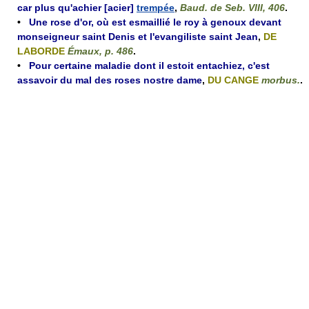
car plus qu'achier [acier]
trempée
,
Baud. de Seb. VIII, 406
.
•
Une rose d'or, où est esmaillié le roy à genoux devant
monseigneur saint Denis et l'evangiliste saint Jean
,
DE
LABORDE
Émaux, p. 486
.
•
Pour certaine maladie dont il estoit entachiez, c'est
assavoir du mal des roses nostre dame
,
DU CANGE
morbus.
.