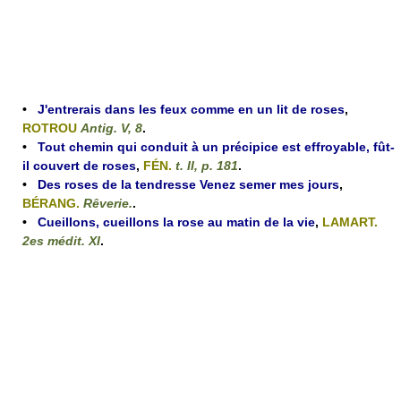
•
J'entrerais dans les feux comme en un lit de roses
,
ROTROU
Antig. V, 8
.
•
Tout chemin qui conduit à un précipice est effroyable, fût-
il couvert de roses
,
FÉN.
t. II, p. 181
.
•
Des roses de la tendresse Venez semer mes jours
,
BÉRANG.
Rêverie.
.
•
Cueillons, cueillons la rose au matin de la vie
,
LAMART.
2es médit. XI
.