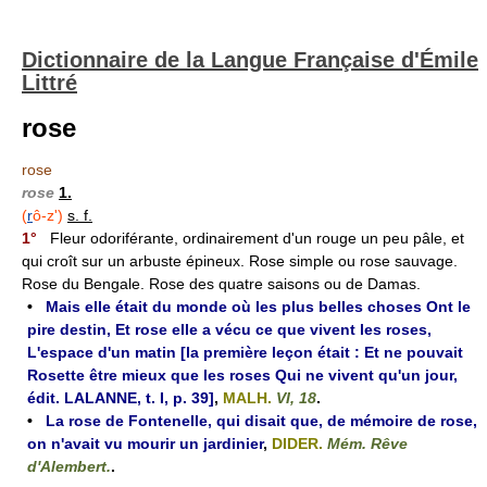
Dictionnaire de la Langue Française d'Émile
Littré
rose
rose
rose
1.
(
r
ô-z')
s. f.
1°
Fleur odoriférante, ordinairement d'un rouge un peu pâle, et
qui croît sur un arbuste épineux. Rose simple ou rose sauvage.
Rose du Bengale. Rose des quatre saisons ou de Damas.
•
Mais elle était du monde où les plus belles choses Ont le
pire destin, Et rose elle a vécu ce que vivent les roses,
L'espace d'un matin [la première leçon était : Et ne pouvait
Rosette être mieux que les roses Qui ne vivent qu'un jour,
édit. LALANNE, t. I, p. 39]
,
MALH.
VI, 18
.
•
La rose de Fontenelle, qui disait que, de mémoire de rose,
on n'avait vu mourir un jardinier
,
DIDER.
Mém. Rêve
d'Alembert.
.