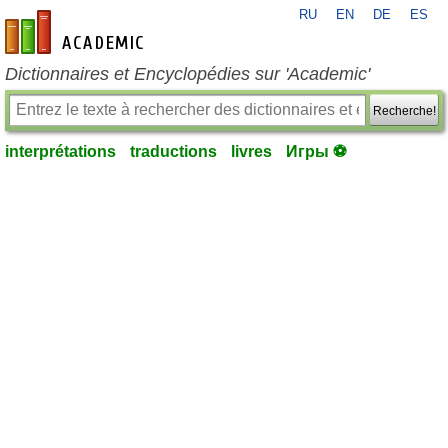
RU
EN
DE
ES
fr-academic.com
Dictionnaires et Encyclopédies sur 'Academic'
Recherche!
interprétations
traductions
livres
Игры ⚽