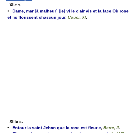
XIIe s.
•
Dame, mar [à malheur] [je] vi le clair vis et la face Où rose
et lis florissent chascun jour
,
Couci, XI
.
XIIIe s.
•
Entour la saint Jehan que la rose est fleurie
,
Berte, II
.