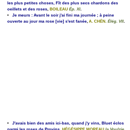
les plus petites choses, Fît des plus secs chardons des
oeillets et des roses
,
BOILEAU
Ép. XI
.
•
Je meurs : Avant le soir j'ai fini ma journée ; à peine
ouverte au jour ma rose [vie] s'est fanée
,
A. CHÉN.
Élég. VII
.
•
J'avais bien des amis ici-bas, quand j'y vins, Bluet éclos
parmi les roses de Provins
,
HÉGÉSIPPE MOREAU
la Voulzie.
.