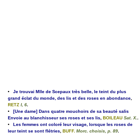
•
Je trouvai Mlle de Scepaux très belle, le teint du plus
grand éclat du monde, des lis et des roses en abondance
,
RETZ
I, 6
.
•
[Une dame] Dans quatre mouchoirs de sa beauté salis
Envoie au blanchisseur ses roses et ses lis
,
BOILEAU
Sat. X.
.
•
Les femmes ont coloré leur visage, lorsque les roses de
leur teint se sont flétries
,
BUFF.
Morc. choisis, p. 89
.