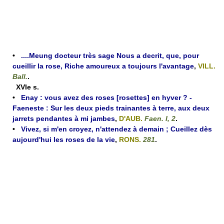
•
....Meung docteur très sage Nous a decrit, que, pour
cueillir la rose, Riche amoureux a toujours l'avantage
,
VILL.
Ball.
.
XVIe s.
•
Enay : vous avez des roses [rosettes] en hyver ? -
Faeneste : Sur les deux pieds trainantes à terre, aux deux
jarrets pendantes à mi jambes
,
D'AUB.
Faen. I, 2
.
•
Vivez, si m'en croyez, n'attendez à demain ; Cueillez dès
aujourd'hui les roses de la vie
,
RONS.
281
.