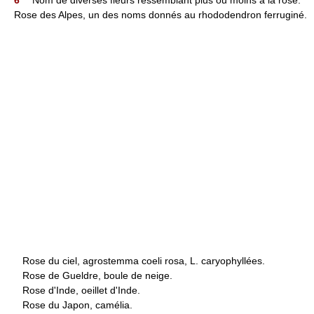
6°
Nom de diverses fleurs ressemblant plus ou moins à la rose.
Rose des Alpes, un des noms donnés au rhododendron ferruginé.
Rose du ciel, agrostemma coeli rosa, L. caryophyllées.
Rose de Gueldre, boule de neige.
Rose d'Inde, oeillet d'Inde.
Rose du Japon, camélia.