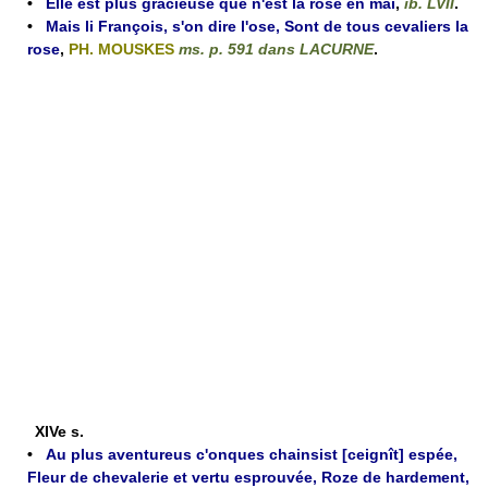
•
Elle est plus gracieuse que n'est la rose en mai
,
ib. LVII
.
•
Mais li François, s'on dire l'ose, Sont de tous cevaliers la
rose
,
PH. MOUSKES
ms. p. 591 dans LACURNE
.
XIVe s.
•
Au plus aventureus c'onques chainsist [ceignît] espée,
Fleur de chevalerie et vertu esprouvée, Roze de hardement,