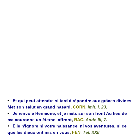
•
Et qui peut attendre si tard à répondre aux grâces divines,
Met son salut en grand hasard
,
CORN.
Imit. I, 23
.
•
Je renvoie Hermione, et je mets sur son front Au lieu de
ma couronne un éternel affront
,
RAC.
Andr. III, 7
.
•
Elle n'ignore ni votre naissance, ni vos aventures, ni ce
que les dieux ont mis en vous
,
FÉN.
Tél. XXII
.