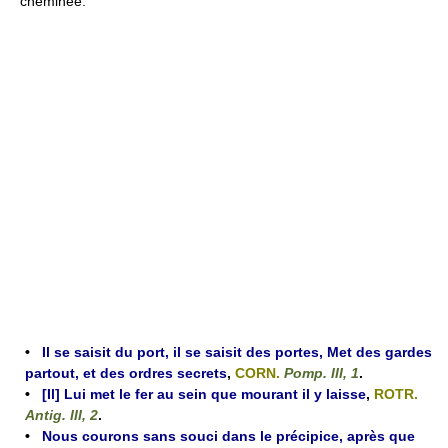
cheminée.
•
Il se saisit du port, il se saisit des portes, Met des gardes
partout, et des ordres secrets
,
CORN.
Pomp. III, 1
.
•
[Il] Lui met le fer au sein que mourant il y laisse
,
ROTR.
Antig. III, 2
.
•
Nous courons sans souci dans le précipice, après que