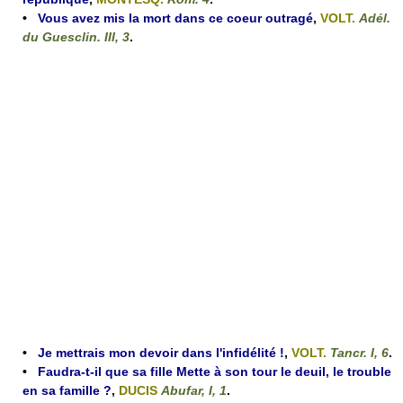
•
Vous avez mis la mort dans ce coeur outragé
,
VOLT.
Adél.
du Guesclin. III, 3
.
•
Je mettrais mon devoir dans l'infidélité !
,
VOLT.
Tancr. I, 6
.
•
Faudra-t-il que sa fille Mette à son tour le deuil, le trouble
en sa famille ?
,
DUCIS
Abufar, I, 1
.