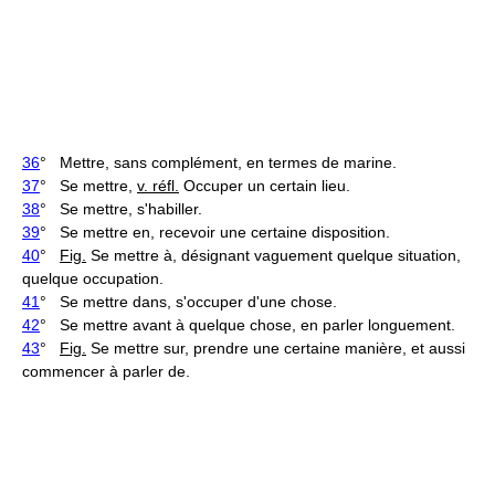
36
° Mettre, sans complément, en termes de marine.
37
° Se mettre,
v. réfl.
Occuper un certain lieu.
38
° Se mettre, s'habiller.
39
° Se mettre en, recevoir une certaine disposition.
40
°
Fig.
Se mettre à, désignant vaguement quelque situation,
quelque occupation.
41
° Se mettre dans, s'occuper d'une chose.
42
° Se mettre avant à quelque chose, en parler longuement.
43
°
Fig.
Se mettre sur, prendre une certaine manière, et aussi
commencer à parler de.