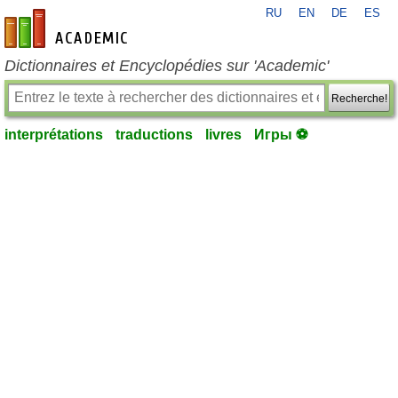
RU
EN
DE
ES
fr-academic.com
Dictionnaires et Encyclopédies sur 'Academic'
Recherche!
interprétations
traductions
livres
Игры ⚽