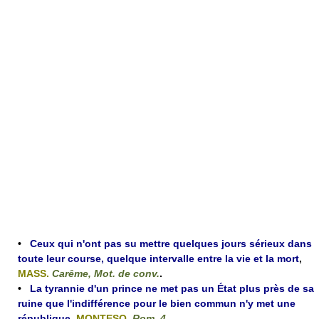
•
Ceux qui n'ont pas su mettre quelques jours sérieux dans
toute leur course, quelque intervalle entre la vie et la mort
,
MASS.
Carême, Mot. de conv.
.
•
La tyrannie d'un prince ne met pas un État plus près de sa
ruine que l'indifférence pour le bien commun n'y met une
république
,
MONTESQ.
Rom. 4
.