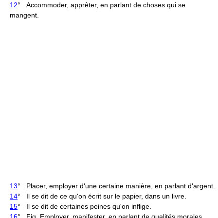
12
° Accommoder, apprêter, en parlant de choses qui se
mangent.
13
° Placer, employer d'une certaine manière, en parlant d'argent.
14
° Il se dit de ce qu'on écrit sur le papier, dans un livre.
15
° Il se dit de certaines peines qu'on inflige.
16
°
Fig.
Employer, manifester, en parlant de qualités morales,