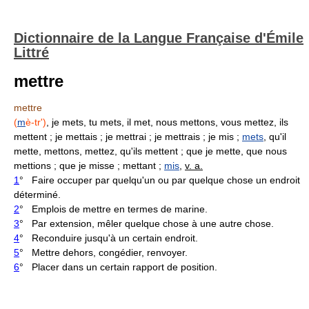
Dictionnaire de la Langue Française d'Émile
Littré
mettre
mettre
(
m
è-tr')
, je mets, tu mets, il met, nous mettons, vous mettez, ils
mettent ; je mettais ; je mettrai ; je mettrais ; je mis ;
mets
, qu'il
mette, mettons, mettez, qu'ils mettent ; que je mette, que nous
mettions ; que je misse ; mettant ;
mis
,
v. a.
1
° Faire occuper par quelqu'un ou par quelque chose un endroit
déterminé.
2
° Emplois de mettre en termes de marine.
3
° Par extension, mêler quelque chose à une autre chose.
4
° Reconduire jusqu'à un certain endroit.
5
° Mettre dehors, congédier, renvoyer.
6
° Placer dans un certain rapport de position.