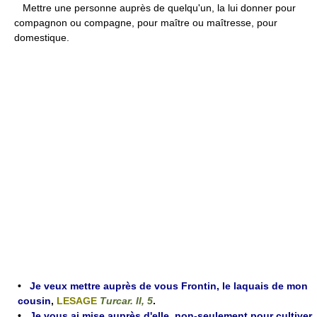
Mettre une personne auprès de quelqu'un, la lui donner pour
compagnon ou compagne, pour maître ou maîtresse, pour
domestique.
•
Je veux mettre auprès de vous Frontin, le laquais de mon
cousin
,
LESAGE
Turcar. II, 5
.
•
Je vous ai mise auprès d'elle, non-seulement pour cultiver