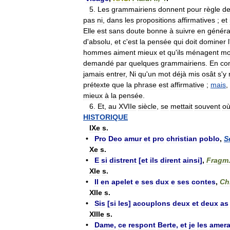
5
.
Les
grammairiens
donnent
pour
règle
d
pas
ni
,
dans
les
propositions
affirmatives
;
et
Elle
est
sans
doute
bonne
à
suivre
en
généra
d
'
absolu
,
et
c
'
est
la
pensée
qui
doit
dominer
l
hommes
aiment
mieux
et
qu
'
ils
ménagent
mo
demandé
par
quelques
grammairiens
.
En
con
jamais
entrer
,
Ni
qu
'
un
mot
déjà
mis
osât
s
'
y
prétexte
que
la
phrase
est
affirmative
;
mais
,
mieux
à
la
pensée
.
6
.
Et
,
au
XVIIe
siècle
,
se
mettait
souvent
o
HISTORIQUE
IXe
s
.
•
Pro
Deo
amur
et
pro
christian
poblo
,
S
Xe
s
.
•
E
si
distrent
[
et
ils
dirent
ainsi
]
,
Fragm
XIe
s
.
•
Il
en
apelet
e
ses
dux
e
ses
contes
,
Ch
XIIe
s
.
•
Sis
[
si
les
]
acouplons
deux
et
deux
as
XIIIe
s
.
•
Dame
,
ce
respont
Berte
,
et
je
les
amera