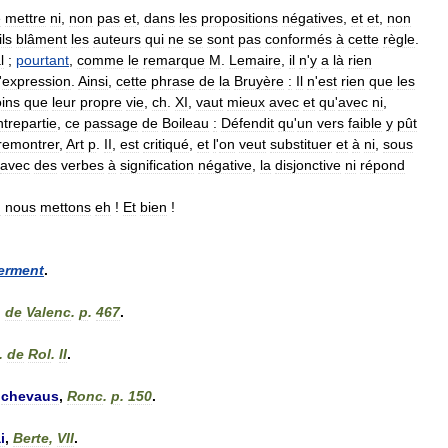
e
mettre
ni
,
non
pas
et
,
dans
les
propositions
négatives
,
et
et
,
non
ils
blâment
les
auteurs
qui
ne
se
sont
pas
conformés
à
cette
règle
.
l
;
pourtant
,
comme
le
remarque
M
.
Lemaire
,
il
n
'
y
a
là
rien
'
expression
.
Ainsi
,
cette
phrase
de
la
Bruyère
:
Il
n
'
est
rien
que
les
ins
que
leur
propre
vie
,
ch
.
XI
,
vaut
mieux
avec
et
qu
'
avec
ni
,
trepartie
,
ce
passage
de
Boileau
:
Défendit
qu
'
un
vers
faible
y
pût
remontrer
,
Art
p
.
II
,
est
critiqué
,
et
l
'
on
veut
substituer
et
à
ni
,
sous
avec
des
verbes
à
signification
négative
,
la
disjonctive
ni
répond
ù
nous
mettons
eh
!
Et
bien
!
erment
.
.
de
Valenc
.
p
.
467
.
.
de
Rol
.
II
.
chevaus
,
Ronc
.
p
.
150
.
i
,
Berte
,
VII
.