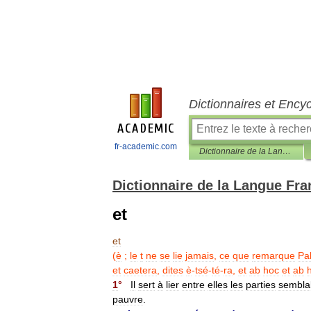
Dictionnaires et Ency
fr-academic.com
Dictionnaire de la Langue Française d'Émile Littré
Dictionnaire de la Langue Fra
et
et
(
è
;
le
t
ne
se
lie
jamais
,
ce
que
remarque
Pa
et
caetera
,
dites
è
-
tsé
-
té
-
ra
,
et
ab
hoc
et
ab
1
°
Il
sert
à
lier
entre
elles
les
parties
sembla
pauvre
.