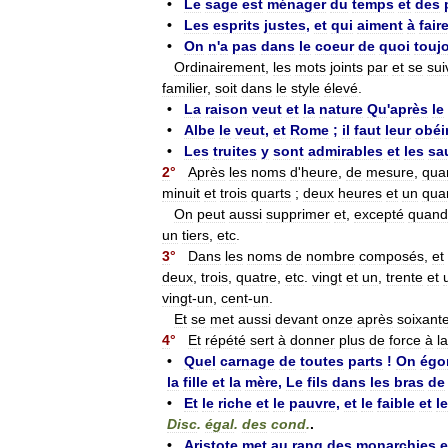
•
Le
sage
est
ménager
du
temps
et
des
•
Les
esprits
justes
,
et
qui
aiment
à
fair
•
On
n
'
a
pas
dans
le
coeur
de
quoi
touj
Ordinairement
,
les
mots
joints
par
et
se
sui
familier
,
soit
dans
le
style
élevé
.
•
La
raison
veut
et
la
nature
Qu
'
après
le
•
Albe
le
veut
,
et
Rome
;
il
faut
leur
obéi
•
Les
truites
y
sont
admirables
et
les
sa
2
°
Après
les
noms
d
'
heure
,
de
mesure
,
qua
minuit
et
trois
quarts
;
deux
heures
et
un
qua
On
peut
aussi
supprimer
et
,
excepté
quand
un
tiers
,
etc
.
3
°
Dans
les
noms
de
nombre
composés
,
et
deux
,
trois
,
quatre
,
etc
.
vingt
et
un
,
trente
et
vingt
-
un
,
cent
-
un
.
Et
se
met
aussi
devant
onze
après
soixant
4
°
Et
répété
sert
à
donner
plus
de
force
à
la
•
Quel
carnage
de
toutes
parts
!
On
égo
la
fille
et
la
mère
,
Le
fils
dans
les
bras
de
•
Et
le
riche
et
le
pauvre
,
et
le
faible
et
le
Disc
.
égal
.
des
cond
.
.
•
Aristote
met
au
rang
des
monarchies
e