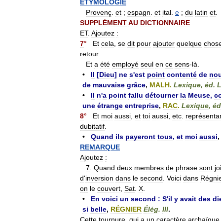
ÉTYMOLOGIE
Provenç
.
et
;
espagn
.
et
ital
.
e
;
du
latin
et
.
SUPPLÉMENT
AU
DICTIONNAIRE
ET
.
Ajoutez
:
7
°
Et
cela
,
se
dit
pour
ajouter
quelque
chos
retour
.
Et
a
été
employé
seul
en
ce
sens
-
là
.
•
Il
[
Dieu
]
ne
s
'
est
point
contenté
de
no
de
mauvaise
grâce
,
MALH
.
Lexique
,
éd
.
•
Il
n
'
a
point
fallu
détourner
la
Meuse
,
c
une
étrange
entreprise
,
RAC
.
Lexique
,
éd
8
°
Et
moi
aussi
,
et
toi
aussi
,
etc
.
représenta
dubitatif
.
•
Quand
ils
payeront
tous
,
et
moi
aussi
REMARQUE
Ajoutez
:
7
.
Quand
deux
membres
de
phrase
sont
jo
d
'
inversion
dans
le
second
.
Voici
dans
Régni
on
le
couvert
,
Sat
.
X
.
•
En
voici
un
second
:
S
'
il
y
avait
des
di
si
belle
,
RÉGNIER
Élég
.
III
.
Cette
tournure
,
qui
a
un
caractère
archaïque