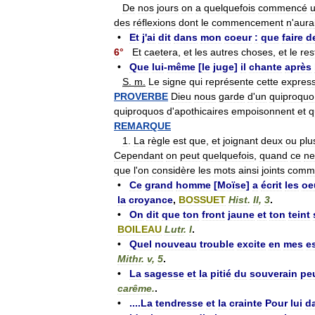
De
nos
jours
on
a
quelquefois
commencé
des
réflexions
dont
le
commencement
n
'
aurai
•
Et
j
'
ai
dit
dans
mon
coeur
:
que
faire
d
6
°
Et
caetera
,
et
les
autres
choses
,
et
le
res
•
Que
lui
-
même
[
le
juge
]
il
chante
après
S
.
m
.
Le
signe
qui
représente
cette
expres
PROVERBE
Dieu
nous
garde
d
'
un
quiproquo
quiproquos
d
'
apothicaires
empoisonnent
et
q
REMARQUE
1
.
La
règle
est
que
,
et
joignant
deux
ou
plu
Cependant
on
peut
quelquefois
,
quand
ce
ne
que
l
'
on
considère
les
mots
ainsi
joints
comm
•
Ce
grand
homme
[
Moïse
]
a
écrit
les
oe
la
croyance
,
BOSSUET
Hist
.
II
,
3
.
•
On
dit
que
ton
front
jaune
et
ton
teint
BOILEAU
Lutr
.
I
.
•
Quel
nouveau
trouble
excite
en
mes
e
Mithr
.
v
,
5
.
•
La
sagesse
et
la
pitié
du
souverain
pe
carême
.
.
•
....
La
tendresse
et
la
crainte
Pour
lui
d