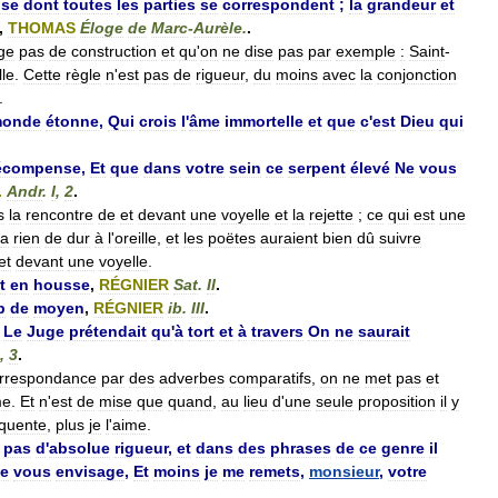
se
dont
toutes
les
parties
se
correspondent
;
la
grandeur
et
,
THOMAS
Éloge
de
Marc
-
Aurèle
.
.
ge
pas
de
construction
et
qu
'
on
ne
dise
pas
par
exemple
:
Saint
-
le
.
Cette
règle
n
'
est
pas
de
rigueur
,
du
moins
avec
la
conjonction
.
onde
étonne
,
Qui
crois
l
'
âme
immortelle
et
que
c
'
est
Dieu
qui
écompense
,
Et
que
dans
votre
sein
ce
serpent
élevé
Ne
vous
.
Andr
.
I
,
2
.
s
la
rencontre
de
et
devant
une
voyelle
et
la
rejette
;
ce
qui
est
une
a
rien
de
dur
à
l
'
oreille
,
et
les
poëtes
auraient
bien
dû
suivre
et
devant
une
voyelle
.
t
en
housse
,
RÉGNIER
Sat
.
II
.
p
de
moyen
,
RÉGNIER
ib
.
III
.
Le
Juge
prétendait
qu
'
à
tort
et
à
travers
On
ne
saurait
,
3
.
rrespondance
par
des
adverbes
comparatifs
,
on
ne
met
pas
et
me
.
Et
n
'
est
de
mise
que
quand
,
au
lieu
d
'
une
seule
proposition
il
y
équente
,
plus
je
l
'
aime
.
pas
d
'
absolue
rigueur
,
et
dans
des
phrases
de
ce
genre
il
je
vous
envisage
,
Et
moins
je
me
remets
,
monsieur
,
votre