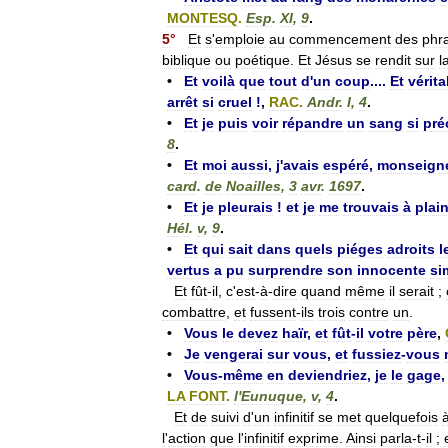
MONTESQ
.
Esp
.
XI
,
9
.
5
°
Et
s
'
emploie
au
commencement
des
phr
biblique
ou
poétique
.
Et
Jésus
se
rendit
sur
l
•
Et
voilà
que
tout
d
'
un
coup
....
Et
vérit
arrêt
si
cruel
!
,
RAC
.
Andr
.
I
,
4
.
•
Et
je
puis
voir
répandre
un
sang
si
pré
8
.
•
Et
moi
aussi
,
j
'
avais
espéré
,
monseign
card
.
de
Noailles
,
3
avr
.
1697
.
•
Et
je
pleurais
!
et
je
me
trouvais
à
plai
Hél
.
v
,
9
.
•
Et
qui
sait
dans
quels
piéges
adroits
l
vertus
a
pu
surprendre
son
innocente
si
Et
fût
-
il
,
c
'
est
-
à
-
dire
quand
même
il
serait
;
combattre
,
et
fussent
-
ils
trois
contre
un
.
•
Vous
le
devez
haïr
,
et
fût
-
il
votre
père
,
•
Je
vengerai
sur
vous
,
et
fussiez
-
vous
•
Vous
-
même
en
deviendriez
,
je
le
gage
LA
FONT
.
l
'
Eunuque
,
v
,
4
.
Et
de
suivi
d
'
un
infinitif
se
met
quelquefois
l
'
action
que
l
'
infinitif
exprime
.
Ainsi
parla
-
t
-
il
;