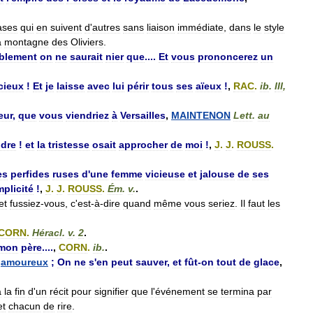
ases
qui
en
suivent
d
'
autres
sans
liaison
immédiate
,
dans
le
style
a
montagne
des
Oliviers
.
ablement
on
ne
saurait
nier
que
....
Et
vous
prononcerez
un
cieux
!
Et
je
laisse
avec
lui
périr
tous
ses
aïeux
!
,
RAC
.
ib
.
III
,
eur
,
que
vous
viendriez
à
Versailles
,
MAINTENON
Lett
.
au
ndre
!
et
la
tristesse
osait
approcher
de
moi
!
,
J
.
J
.
ROUSS
.
es
perfides
ruses
d
'
une
femme
vicieuse
et
jalouse
de
ses
mplicité
!
,
J
.
J
.
ROUSS
.
Ém
.
v
.
.
et
fussiez
-
vous
,
c
'
est
-
à
-
dire
quand
même
vous
seriez
.
Il
faut
les
CORN
.
Héracl
.
v
.
2
.
mon
père
....
,
CORN
.
ib
.
.
,
amoureux
;
On
ne
s
'
en
peut
sauver
,
et
fût
-
on
tout
de
glace
,
à
la
fin
d
'
un
récit
pour
signifier
que
l
'
événement
se
termina
par
et
chacun
de
rire
.