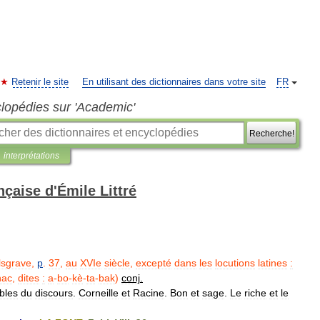
Retenir le site
En utilisant des dictionnaires dans votre site
FR
clopédies sur 'Academic'
Recherche!
interprétations
nçaise d'Émile Littré
lsgrave
,
p
.
37
,
au
XVIe
siècle
,
excepté
dans
les
locutions
latines
:
hac
,
dites
:
a
-
bo
-
kè
-
ta
-
bak
)
conj
.
bles
du
discours
.
Corneille
et
Racine
.
Bon
et
sage
.
Le
riche
et
le