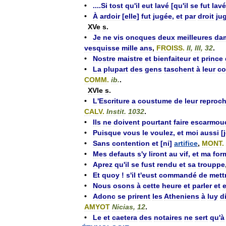
•
....
Si
tost
qu
'
il
eut
lavé
[
qu
'
il
se
fut
lavé
•
À
ardoir
[
elle
]
fut
jugée
,
et
par
droit
ju
XVe
s
.
•
Je
ne
vis
oncques
deux
meilleures
da
vesquisse
mille
ans
,
FROISS
.
II
,
III
,
32
.
•
Nostre
maistre
et
bienfaiteur
et
prince
•
La
plupart
des
gens
taschent
à
leur
co
COMM
.
ib
.
.
XVIe
s
.
•
L
'
Escriture
a
coustume
de
leur
reproch
CALV
.
Instit
.
1032
.
•
Ils
ne
doivent
pourtant
faire
escarmou
•
Puisque
vous
le
voulez
,
et
moi
aussi
[
•
Sans
contention
et
[
ni
]
artifice
,
MONT
.
•
Mes
defauts
s
'
y
liront
au
vif
,
et
ma
for
•
Aprez
qu
'
il
se
fust
rendu
et
sa
trouppe
•
Et
quoy
!
s
'
il
t
'
eust
commandé
de
mett
•
Nous
osons
à
cette
heure
et
parler
et
e
•
Adonc
se
prirent
les
Atheniens
à
luy
d
AMYOT
Nicias
,
12
.
•
Le
et
caetera
des
notaires
ne
sert
qu
'
à