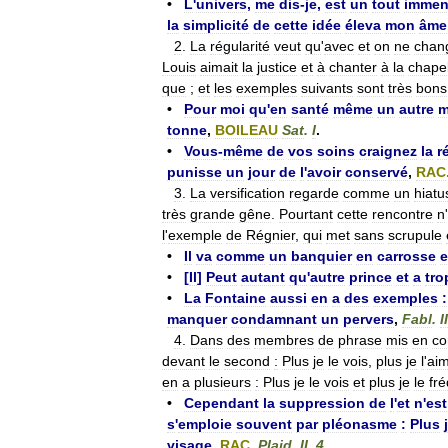
•
L
'
univers
,
me
dis
-
je
,
est
un
tout
immen
la
simplicité
de
cette
idée
éleva
mon
âme
2
.
La
régularité
veut
qu
'
avec
et
on
ne
chan
Louis
aimait
la
justice
et
à
chanter
à
la
chapel
que
;
et
les
exemples
suivants
sont
très
bons
•
Pour
moi
qu
'
en
santé
même
un
autre
m
tonne
,
BOILEAU
Sat
.
I
.
•
Vous
-
même
de
vos
soins
craignez
la
r
punisse
un
jour
de
l
'
avoir
conservé
,
RAC
3
.
La
versification
regarde
comme
un
hiatu
très
grande
gêne
.
Pourtant
cette
rencontre
n
'
l
'
exemple
de
Régnier
,
qui
met
sans
scrupule
•
Il
va
comme
un
banquier
en
carrosse
e
•
[
Il
]
Peut
autant
qu
'
autre
prince
et
a
tro
•
La
Fontaine
aussi
en
a
des
exemples
:
manquer
condamnant
un
pervers
,
Fabl
.
II
4
.
Dans
des
membres
de
phrase
mis
en
co
devant
le
second
:
Plus
je
le
vois
,
plus
je
l
'
ai
en
a
plusieurs
:
Plus
je
le
vois
et
plus
je
le
fr
•
Cependant
la
suppression
de
l
'
et
n
'
est
s
'
emploie
souvent
par
pléonasme
:
Plus
visage
,
RAC
.
Plaid
.
II
,
4
.