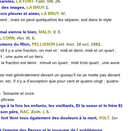
paroles
,
LA
FONT
.
Fabl
.
VIII
,
26
.
e
des
images
,
LA
BRUY
.
I
.
ours
pleurer
et
aimer
,
LA
BRUY
.
IV
.
vent
;
mais
on
peut
quelquefois
les
séparer
,
soit
dans
le
style
mal
vienne
le
bien
,
MALH
.
V
,
5
.
r
,
CORN
.
Hor
.
III
,
6
.
umons
du
Rhin
,
PELLISSON
Lett
.
hist
.
18
oct
.
1681
.
nd
il
y
a
une
fraction
,
on
met
et
:
midi
et
demi
,
midi
et
un
quart
;
rt
;
une
aune
et
un
tiers
.
la
fraction
est
demi
:
minuit
un
quart
;
midi
trois
quart
;
une
aune
se
met
généralement
devant
un
quoiqu
'
il
ne
se
mette
pas
devant
un
,
etc
.
Il
n
'
y
a
d
'
exception
que
pour
cent
et
quatre
-
vingt
:
quatre
-
e
.
Soixante
et
onze
.
phrase
.
rge
à
la
fois
les
enfants
,
les
vieillards
,
Et
la
soeur
et
le
frère
Et
son
père
,
RAC
.
Esth
.
I
,
5
.
fort
Vont
tous
également
des
douleurs
à
la
mort
,
VOLT
.
1er
t
l
'
empire
des
Perses
et
le
royaume
de
Lacédémone
,