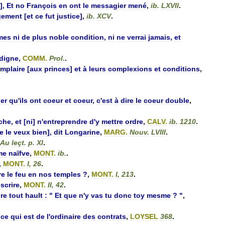
],
Et
no
François
en
ont
le
messagier
mené
,
ib
.
LXVII
.
gement
[
et
ce
fut
justice
]
,
ib
.
XCV
.
mes
ni
de
plus
noble
condition
,
ni
ne
verrai
jamais
,
et
digne
,
COMM
.
Prol
.
.
mplaire
[
aux
princes
]
et
à
leurs
complexions
et
conditions
,
er
qu
'
ils
ont
coeur
et
coeur
,
c
'
est
à
dire
le
coeur
double
,
che
,
et
[
ni
]
n
'
entreprendre
d
'
y
mettre
ordre
,
CALV
.
ib
.
1210
.
je
le
veux
bien
],
dit
Longarine
,
MARG
.
Nouv
.
LVIII
.
Au
leçt
.
p
.
XI
.
me
naïfve
,
MONT
.
ib
.
.
,
MONT
.
I
,
26
.
re
le
feu
en
nos
temples
?
,
MONT
.
I
,
213
.
scrire
,
MONT
.
II
,
42
.
ire
tout
hault
:
"
Et
que
n
'
y
vas
tu
donc
toy
mesme
? "
,
ce
qui
est
de
l
'
ordinaire
des
contrats
,
LOYSEL
368
.