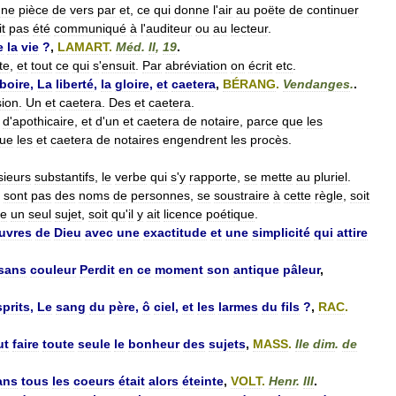
une
pièce
de
vers
par
et
,
ce
qui
donne
l
'
air
au
poëte
de
continuer
t
pas
été
communiqué
à
l
'
auditeur
ou
au
lecteur
.
e
la
vie
?
,
LAMART
.
Méd
.
II
,
19
.
te
,
et
tout
ce
qui
s
'
ensuit
.
Par
abréviation
on
écrit
etc
.
boire
,
La
liberté
,
la
gloire
,
et
caetera
,
BÉRANG
.
Vendanges
.
.
sion
.
Un
et
caetera
.
Des
et
caetera
.
d
'
apothicaire
,
et
d
'
un
et
caetera
de
notaire
,
parce
que
les
ue
les
et
caetera
de
notaires
engendrent
les
procès
.
sieurs
substantifs
,
le
verbe
qui
s
'
y
rapporte
,
se
mette
au
pluriel
.
sont
pas
des
noms
de
personnes
,
se
soustraire
à
cette
règle
,
soit
e
un
seul
sujet
,
soit
qu
'
il
y
ait
licence
poétique
.
uvres
de
Dieu
avec
une
exactitude
et
une
simplicité
qui
attire
sans
couleur
Perdit
en
ce
moment
son
antique
pâleur
,
sprits
,
Le
sang
du
père
,
ô
ciel
,
et
les
larmes
du
fils
?
,
RAC
.
ut
faire
toute
seule
le
bonheur
des
sujets
,
MASS
.
IIe
dim
.
de
ans
tous
les
coeurs
était
alors
éteinte
,
VOLT
.
Henr
.
III
.