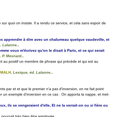
e
sur
quoi
on
insiste
.
Il
a
rendu
ce
service
,
et
cela
sans
espoir
de
us
apprendre
à
dire
avec
un
chalumeau
quelque
vaudeville
,
et
L
.
Lalanne
.
.
omme
vous
m
'
écrivez
qu
'
on
le
disait
à
Paris
,
et
ce
qui
serait
.
P
.
Mesnard
.
.
nt
au
positif
un
membre
de
phrase
qui
précède
et
qui
est
au
,
MALH
.
Lexique
,
éd
.
Lalanne
.
.
ints
par
et
et
que
le
premier
n
'
a
pas
d
'
inversion
,
on
ne
fait
point
er
un
exemple
d
'
inversion
en
ce
cas
:
On
apporta
la
nappe
,
et
met
-
eux
,
ils
se
vengeraient
d
'
elle
,
Et
ne
la
verrait
-
on
ou
si
fière
ou
,
pourrait
très
bien
être
employée
.