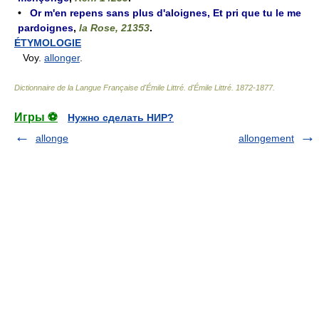
•
Or m'en repens sans plus d'aloignes, Et pri que tu le me
pardoignes
,
la Rose, 21353
.
ÉTYMOLOGIE
Voy.
allonger
.
Dictionnaire de la Langue Française d'Émile Littré
.
d'Émile Littré
.
1872-1877
.
Игры ⚽
Нужно сделать НИР?
allonge
allongement