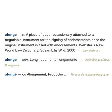
alonge
— n. A piece of paper occasionally attached to a
negotiable instrument for the signing of endorsements once the
original instrument is filled with endorsements. Webster s New
World Law Dictionary. Susan Ellis Wild. 2000 …
Law dictionary
alonge
— adv. Longinquamente; longamente …
Dicionário da Língua
Portuguesa
alongé
— ou Alongement, Productio …
Thresor de la langue françoyse