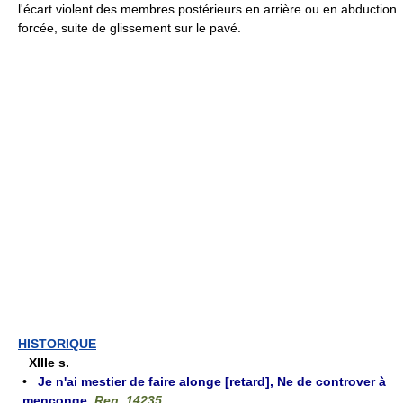
l'écart violent des membres postérieurs en arrière ou en abduction
forcée, suite de glissement sur le pavé.
HISTORIQUE
XIIIe s.
•
Je n'ai mestier de faire alonge [retard], Ne de controver à
mençonge
,
Ren. 14235
.