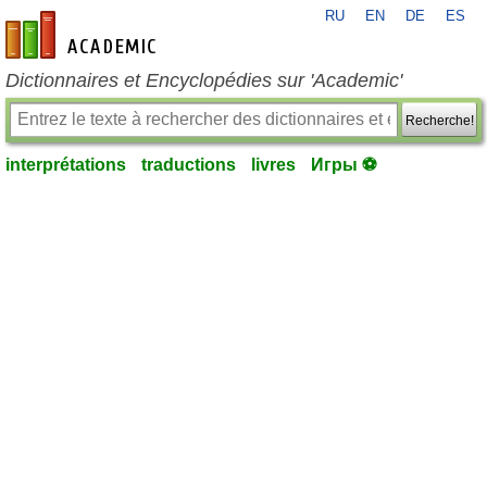
RU
EN
DE
ES
fr-academic.com
Dictionnaires et Encyclopédies sur 'Academic'
Recherche!
interprétations
traductions
livres
Игры ⚽