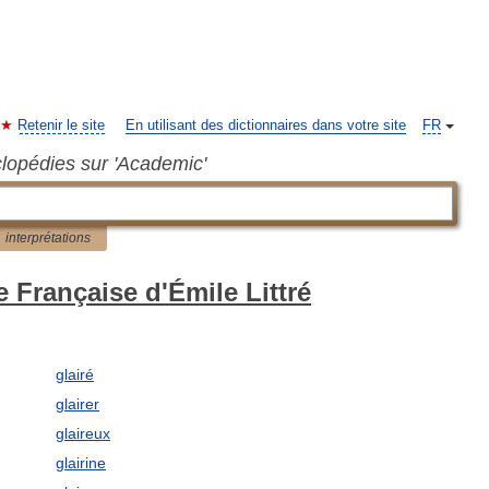
Retenir le site
En utilisant des dictionnaires dans votre site
FR
clopédies sur 'Academic'
interprétations
 Française d'Émile Littré
glairé
glairer
glaireux
glairine