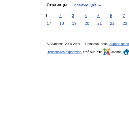
Страницы
следующая
→
1
2
3
4
5
6
7
17
18
19
20
21
22
23
© Academic, 2000-2026
Contactez-nous:
Support techn
Dictionnaires exportation
, créé sur PHP,
Joomla,