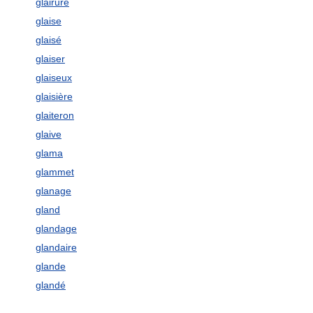
glairure
glaise
glaisé
glaiser
glaiseux
glaisière
glaiteron
glaive
glama
glammet
glanage
gland
glandage
glandaire
glande
glandé