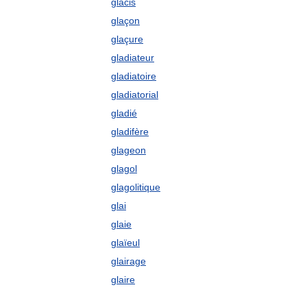
glacis
glaçon
glaçure
gladiateur
gladiatoire
gladiatorial
gladié
gladifère
glageon
glagol
glagolitique
glai
glaie
glaïeul
glairage
glaire