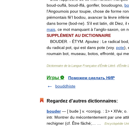
boud
-
ouflá
,
boud
-
iflá
,
gonfler
,
boudougno
,
bo
l
'
Angoumois
pour
toupie
,
chose
de
forme
ro
piémontais
fê
'
l
bodou
,
avancer
la
lèvre
inféri
dans
borne
(
bod
-
ne
).
S
'
il
est
latin
,
dit
Diez
,
il
mais
,
ce
mot
manquant
à
l
'
anglo
-
saxon
,
on
n
SUPPLÉMENT
AU
DICTIONNAIRE
BOUDER
. -
ÉTYM
.
Ajoutez
:
Le
radical
bod
du
radical
pot
,
qui
est
dans
pote
(
voy
.
pote
),
roumain
bot
,
museau
,
botos
,
effronté
,
qui
me
Dictionnaire
de
la
Langue
Française
d
'
Émile
Littré
.
d
'
Émile
L
Игры ⚽
Поможем сделать НИР
bouddhiste
Regardez d'autres dictionnaires:
bouder
— [ bude ] v. <conjug. : 1> • XIVe; o. 
intr. Montrer du mécontentement par une att
rechigner (cf. Être fâché;… …
Encyclopédie Uni