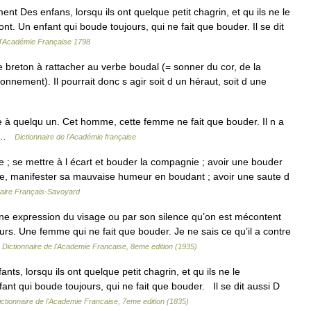
nt Des enfans, lorsqu ils ont quelque petit chagrin, et qu ils ne le
t. Un enfant qui boude toujours, qui ne fait que bouder. Il se dit
 l'Académie Française 1798
breton à rattacher au verbe boudal (= sonner du cor, de la
nnement). Il pourrait donc s agir soit d un héraut, soit d une
e à quelqu un. Cet homme, cette femme ne fait que bouder. Il n a
er …
Dictionnaire de l'Académie française
ue ; se mettre à l écart et bouder la compagnie ; avoir une bouder
ée, manifester sa mauvaise humeur en boudant ; avoir une saute d
naire Français-Savoyard
ine expression du visage ou par son silence qu’on est mécontent
rs. Une femme qui ne fait que bouder. Je ne sais ce qu’il a contre
…
Dictionnaire de l'Academie Francaise, 8eme edition (1935)
nts, lorsqu ils ont quelque petit chagrin, et qu ils ne le
ant qui boude toujours, qui ne fait que bouder. Il se dit aussi D
ictionnaire de l'Academie Francaise, 7eme edition (1835)