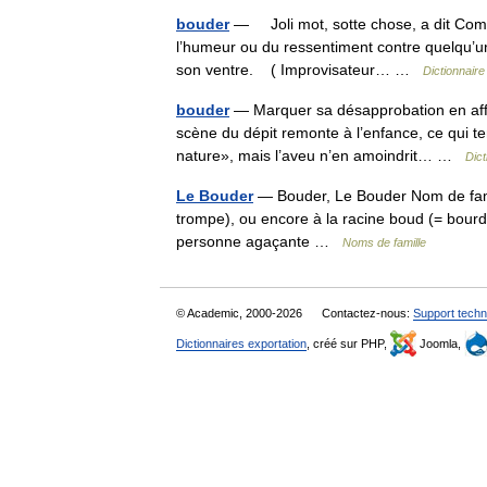
bouder
— Joli mot, sotte chose, a dit Comme
l’humeur ou du ressentiment contre quel
son ventre. ( Improvisateur… …
Dictionnair
bouder
— Marquer sa désapprobation en affi
scène du dépit remonte à l’enfance, ce qui te
nature», mais l’aveu n’en amoindrit… …
Dict
Le Bouder
— Bouder, Le Bouder Nom de famil
trompe), ou encore à la racine boud (= bourdo
personne agaçante …
Noms de famille
© Academic, 2000-2026
Contactez-nous:
Support techn
Dictionnaires exportation
, créé sur PHP,
Joomla,