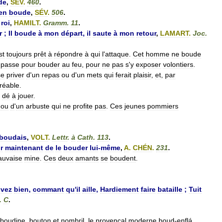
de
,
SÉV
.
460
.
en
boude
,
SÉV
.
506
.
roi
,
HAMILT
.
Gramm
.
11
.
r
;
Il
boude
à
mon
départ
,
il
saute
à
mon
retour
,
LAMART
.
Joc
.
st
toujours
prêt
à
répondre
à
qui
l
'
attaque
.
Cet
homme
ne
boude
passe
pour
bouder
au
feu
,
pour
ne
pas
s
'
y
exposer
volontiers
.
se
priver
d
'
un
repas
ou
d
'
un
mets
qui
ferait
plaisir
,
et
,
par
réable
.
dé
à
jouer
.
ou
d
'
un
arbuste
qui
ne
profite
pas
.
Ces
jeunes
pommiers
boudais
,
VOLT
.
Lettr
.
à
Cath
.
113
.
r
maintenant
de
le
bouder
lui
-
même
,
A
.
CHÉN
.
231
.
uvaise
mine
.
Ces
deux
amants
se
boudent
.
vez
bien
,
commant
qu
'
il
aille
,
Hardiement
faire
bataille
;
Tuit
.
C
.
boudine
,
bouton
et
nombril
,
le
provençal
moderne
boud
-
enflá
,