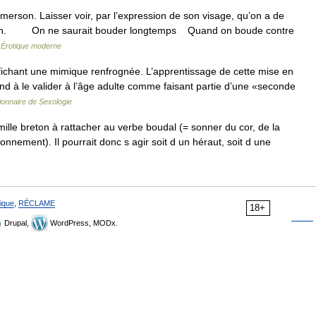
rson. Laisser voir, par l’expression de son visage, qu’on a de
qu’un. On ne saurait bouder longtemps Quand on boude contre
e Érotique moderne
chant une mimique renfrognée. L’apprentissage de cette mise en
nd à le valider à l’âge adulte comme faisant partie d’une «seconde
ionnaire de Sexologie
le breton à rattacher au verbe boudal (= sonner du cor, de la
nnement). Il pourrait donc s agir soit d un héraut, soit d une
ique
,
RÉCLAME
18+
Drupal,
WordPress, MODx.