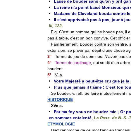
•
Lasse
de
bouder
sans
qu
'
on
y
prît
gar
•
La
reine
n
'
a
point
baisé
Monsieur
,
qui
•
Madame
de
Cleveland
bouda
contre
le
•
Il
s
'
est
apprivoisé
pas
à
pas
,
jour
à
jou
III
,
122
.
Fig
.
C
'
est
un
homme
qui
ne
boude
pas
,
il
e
pas
à
table
,
c
'
est
un
bon
convive
.
Cet
officier
Familièrement
.
Bouder
contre
son
ventre
,
extension
,
se
priver
par
dépit
d
'
une
chose
ag
3
°
Terme
du
jeu
de
dominos
.
N
'
avoir
pas
de
4
°
Terme
de
jardinage
,
qui
se
dit
d
'
un
arbre
boudent
.
5
°
V
.
a
.
•
Votre
Majesté
a
peut
-
être
cru
que
je
la
•
Plus
que
jamais
il
t
'
aime
;
C
'
est
ton
tou
Se
bouder
,
v
.
réfl
.
Se
faire
mutuellement
ma
HISTORIQUE
XVe
s
.
•
Par
ma
foy
vous
ne
boudez
mie
;
Or
po
en
sommes
entalenté
,
La
Pass
.
de
N
.
S
.
J
ÉTYMOLOGIE
Diez
rapproche
de
ce
mot
l
'
ancien
français