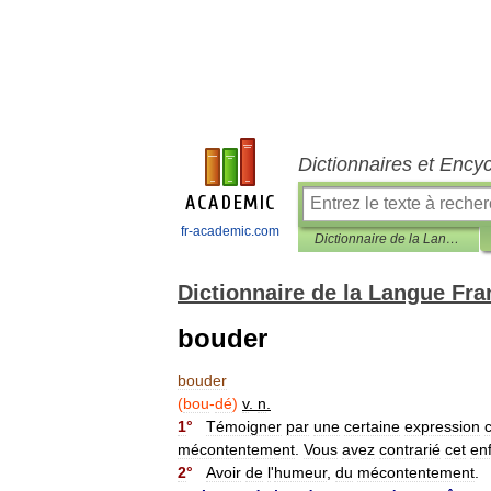
Dictionnaires et Ency
fr-academic.com
Dictionnaire de la Langue Française d'Émile Littré
Dictionnaire de la Langue Fra
bouder
bouder
(
bou
-
dé
)
v
.
n
.
1
°
Témoigner
par
une
certaine
expression
mécontentement
.
Vous
avez
contrarié
cet
en
2
°
Avoir
de
l
'
humeur
,
du
mécontentement
.