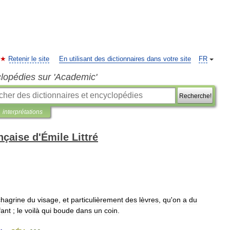
Retenir le site
En utilisant des dictionnaires dans votre site
FR
clopédies sur 'Academic'
Recherche!
interprétations
nçaise d'Émile Littré
chagrine
du
visage
,
et
particulièrement
des
lèvres
,
qu
'
on
a
du
fant
;
le
voilà
qui
boude
dans
un
coin
.