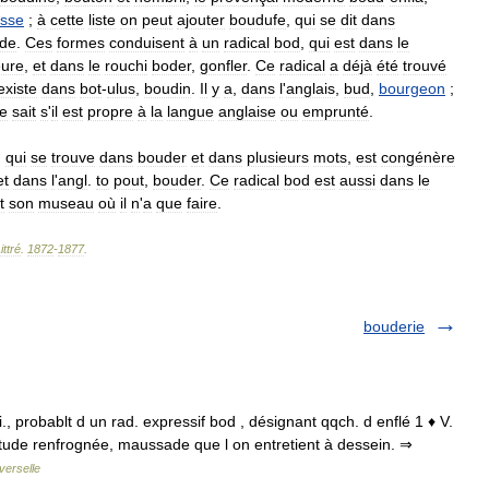
sse
;
à
cette
liste
on
peut
ajouter
boudufe
,
qui
se
dit
dans
nde
.
Ces
formes
conduisent
à
un
radical
bod
,
qui
est
dans
le
eure
,
et
dans
le
rouchi
boder
,
gonfler
.
Ce
radical
a
déjà
été
trouvé
existe
dans
bot
-
ulus
,
boudin
.
Il
y
a
,
dans
l
'
anglais
,
bud
,
bourgeon
;
e
sait
s
'
il
est
propre
à
la
langue
anglaise
ou
emprunté
.
,
qui
se
trouve
dans
bouder
et
dans
plusieurs
mots
,
est
congénère
et
dans
l
'
angl
.
to
pout
,
bouder
.
Ce
radical
bod
est
aussi
dans
le
t
son
museau
où
il
n
'
a
que
faire
.
ittré
.
1872
-
1877
.
bouderie
i., probablt d un rad. expressif bod , désignant qqch. d enflé 1 ♦ V.
itude renfrognée, maussade que l on entretient à dessein. ⇒
verselle