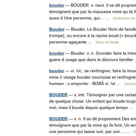
bouder
— BOUDER. v. neut. Il se dit propreme
témoignent que par la mauvaise mine qu ils fon
aussi d Une personne, qui… …
Dictionnaire de
Bouder
— Bouder, Le Bouder Nom de famille 
trompe), ou encore à la racine boud (= bourdo
personne agaçante …
Noms de famille
bouder
— Bouder. v. n. Gronder faire la min
guere d usage que dans le discours famili
bouder
— vi. /vt., se renfrogner, faire la mo
mine // visage bouder sournoise et renfrogn
humeur ; s emporter : BOBÂ vi. /vt …
Diction
BOUDER
— v. intr. Témoigner par une certa
de quelque chose. Un enfant qui boude toujou
moi, mais il boude depuis quelque temps 
BOUDER
— v. n. Il se dit proprement Des enfa
témoignent que par la mine qu ils font. Un enf
une personne qui laisse voir, par son… …
D