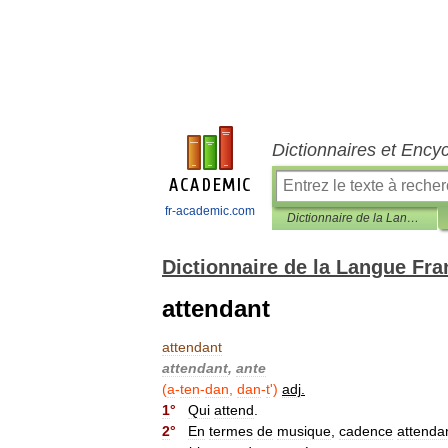
Dictionnaires et Ency
fr-academic.com
Dictionnaire de la Langue Française d'Émile Littré
Dictionnaire de la Langue Fra
attendant
attendant
attendant
,
ante
(
a
-
ten
-
dan
,
dan
-
t
')
adj
.
1
°
Qui
attend
.
2
°
En
termes
de
musique
,
cadence
attenda