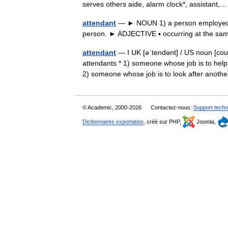
serves others aide, alarm clock*, assistan
attendant
— ► NOUN 1) a person employed to 
person. ► ADJECTIVE ▪ occurring at the sam
attendant
— I UK [əˈtendənt] / US noun [coun
attendants * 1) someone whose job is to help
2) someone whose job is to look after ano
© Academic, 2000-2026
Contactez-nous:
Support techn
Dictionnaires exportation
, créé sur PHP,
Joomla,