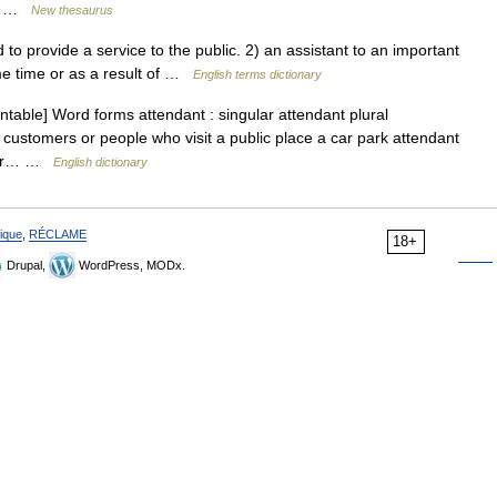
t,… …
New thesaurus
provide a service to the public. 2) an assistant to an important
e time or as a result of …
English terms dictionary
table] Word forms attendant : singular attendant plural
 customers or people who visit a public place a car park attendant
ther… …
English dictionary
ique
,
RÉCLAME
18+
Drupal,
WordPress, MODx.