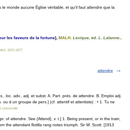
s
le
monde
aucune
Église
véritable
,
et
qu
'
il
faut
attendre
que
la
our
les
faveurs
de
la
fortune
]
,
MALH
.
Lexique
,
éd
.
L
.
Lalanne
.
.
ittré
.
1872
-
1877
.
attendre
oc. adv., adj. et subst. A. Part. prés. de attendre. B. Emploi adj.
 ou d un groupe de pers.] (cf. attentif et attentiste) : • 1. Tu ne
 Universelle
r. of attendre. See {Attend}, v. t.] 1. Being present, or in the train;
 the attendant flotilla rang notes triumph. Sir W. Scott. [1913