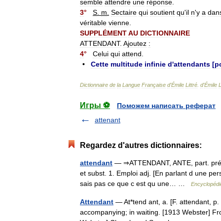
semble
attendre
une
réponse
.
3
°
S
.
m
.
Sectaire
qui
soutient
qu
'
il
n
'
y
a
dan
véritable
vienne
.
SUPPLÉMENT
AU
DICTIONNAIRE
ATTENDANT
.
Ajoutez
:
4
°
Celui
qui
attend
.
•
Cette
multitude
infinie
d
'
attendants
[
p
Dictionnaire
de
la
Langue
Française
d
'
Émile
Littré
.
d
'
Émile
L
Игры ⚽
Поможем написать реферат
attenant
Regardez d'autres dictionnaires:
attendant
— ⇒ATTENDANT, ANTE, part. prés., l
et subst. 1. Emploi adj. [En parlant d une pers.
sais pas ce que c est qu une… …
Encyclopédie
Attendant
— At*tend ant, a. [F. attendant, p. p
accompanying; in waiting. [1913 Webster] From