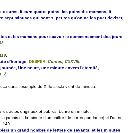
six
eures
,
li
eure
quatre
poins
,
les
poins
dix
momens
,
li
te
sept
minuces
qui
sont
si
petites
qu
'
on
ne
les
puet
deviser
,
tes
et
les
momens
pour
sçavoir
le
commencement
des
jours
63
.
119
.
ute
d
'
horloge
,
DESPER
.
Contes
,
CXXVIII
.
journée
,
Une
heure
,
une
minute
envers
l
'
eternité
,
s
,
2
.
nuce
dans
l
'
exemple
du
XIIIe
siècle
vient
de
minutia
.
e
les
actes
originaux
et
publics
.
Écrire
en
minute
.
n
'
a
jamais
dit
la
minute
d
'
un
chiffre
[
de
correspondance
]
et
l
'
on
ne
p
.
149
.
piers
un
grand
nombre
de
lettres
de
savants
,
et
les
minutes