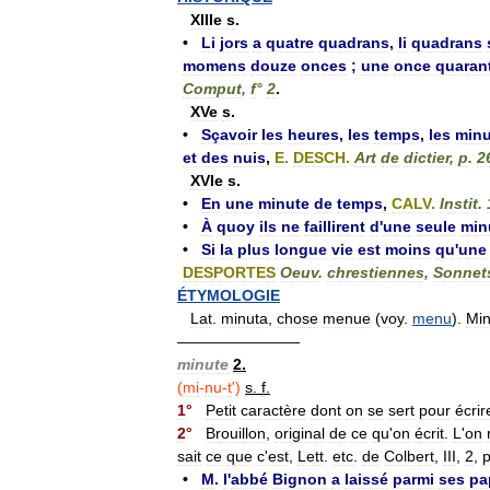
XIIIe
s
.
•
Li
jors
a
quatre
quadrans
,
li
quadrans
momens
douze
onces
;
une
once
quaran
Comput
,
f
°
2
.
XVe
s
.
•
Sçavoir
les
heures
,
les
temps
,
les
minu
et
des
nuis
,
E
.
DESCH
.
Art
de
dictier
,
p
.
2
XVIe
s
.
•
En
une
minute
de
temps
,
CALV
.
Instit
.
•
À
quoy
ils
ne
faillirent
d
'
une
seule
min
•
Si
la
plus
longue
vie
est
moins
qu
'
une
DESPORTES
Oeuv
.
chrestiennes
,
Sonnet
ÉTYMOLOGIE
Lat
.
minuta
,
chose
menue
(
voy
.
menu
).
Mi
————————
minute
2
.
(
mi
-
nu
-
t
')
s
.
f
.
1
°
Petit
caractère
dont
on
se
sert
pour
écrir
2
°
Brouillon
,
original
de
ce
qu
'
on
écrit
.
L
'
on
sait
ce
que
c
'
est
,
Lett
.
etc
.
de
Colbert
,
III
,
2
,
•
M
.
l
'
abbé
Bignon
a
laissé
parmi
ses
pa