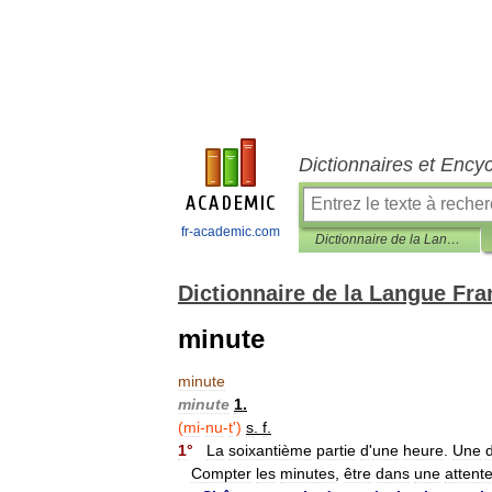
Dictionnaires et Ency
fr-academic.com
Dictionnaire de la Langue Française d'Émile Littré
Dictionnaire de la Langue Fra
minute
minute
minute
1
.
(
mi
-
nu
-
t
')
s
.
f
.
1
°
La
soixantième
partie
d
'
une
heure
.
Une
Compter
les
minutes
,
être
dans
une
attent