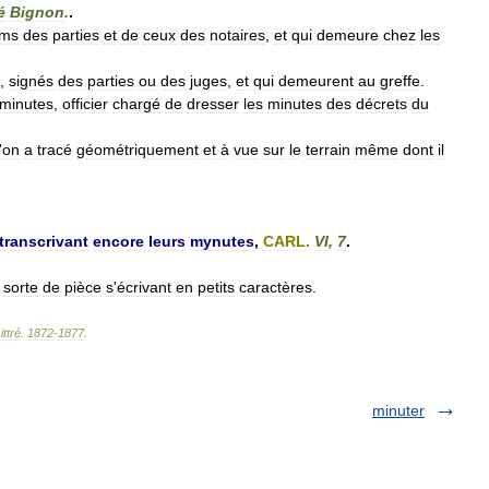
é
Bignon
.
.
ms
des
parties
et
de
ceux
des
notaires
,
et
qui
demeure
chez
les
,
signés
des
parties
ou
des
juges
,
et
qui
demeurent
au
greffe
.
minutes
,
officier
chargé
de
dresser
les
minutes
des
décrets
du
'
on
a
tracé
géométriquement
et
à
vue
sur
le
terrain
même
dont
il
transcrivant
encore
leurs
mynutes
,
CARL
.
VI
,
7
.
sorte
de
pièce
s
'
écrivant
en
petits
caractères
.
ittré
.
1872
-
1877
.
minuter