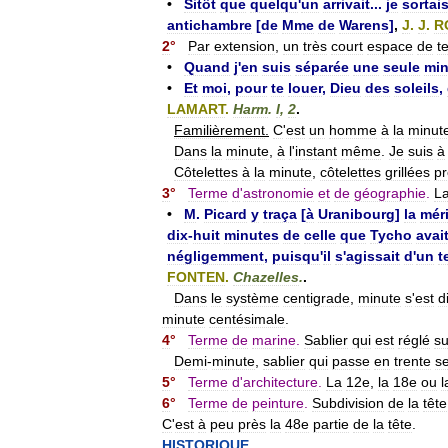
•
Sitôt
que
quelqu
'
un
arrivait
...
je
sortai
antichambre
[
de
Mme
de
Warens
]
,
J
.
J
.
R
2
°
Par
extension
,
un
très
court
espace
de
t
•
Quand
j
'
en
suis
séparée
une
seule
min
•
Et
moi
,
pour
te
louer
,
Dieu
des
soleils
,
LAMART
.
Harm
.
I
,
2
.
Familièrement
.
C
'
est
un
homme
à
la
minut
Dans
la
minute
,
à
l
'
instant
même
.
Je
suis
à
Côtelettes
à
la
minute
,
côtelettes
grillées
p
3
°
Terme
d
'
astronomie
et
de
géographie
.
L
•
M
.
Picard
y
traça
[
à
Uranibourg
]
la
mér
dix
-
huit
minutes
de
celle
que
Tycho
avai
négligemment
,
puisqu
'
il
s
'
agissait
d
'
un
t
FONTEN
.
Chazelles
.
.
Dans
le
système
centigrade
,
minute
s
'
est
di
minute
centésimale
.
4
°
Terme
de
marine
.
Sablier
qui
est
réglé
su
Demi
-
minute
,
sablier
qui
passe
en
trente
s
5
°
Terme
d
'
architecture
.
La
12e
,
la
18e
ou
l
6
°
Terme
de
peinture
.
Subdivision
de
la
tête
C
'
est
à
peu
près
la
48e
partie
de
la
tête
.
HISTORIQUE