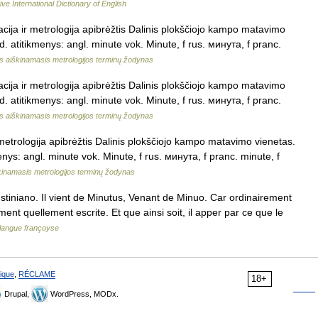
ve International Dictionary of English
cija ir metrologija apibrėžtis Dalinis plokščiojo kampo matavimo
. atitikmenys: angl. minute vok. Minute, f rus. минута, f pranc.
s aiškinamasis metrologijos terminų žodynas
cija ir metrologija apibrėžtis Dalinis plokščiojo kampo matavimo
. atitikmenys: angl. minute vok. Minute, f rus. минута, f pranc.
s aiškinamasis metrologijos terminų žodynas
 metrologija apibrėžtis Dalinis plokščiojo kampo matavimo vienetas.
nys: angl. minute vok. Minute, f rus. минута, f pranc. minute, f
kinamasis metrologijos terminų žodynas
tiniano. Il vient de Minutus, Venant de Minuo. Car ordinairement
ment quellement escrite. Et que ainsi soit, il apper par ce que le
 langue françoyse
ique
,
RÉCLAME
18+
Drupal,
WordPress, MODx.