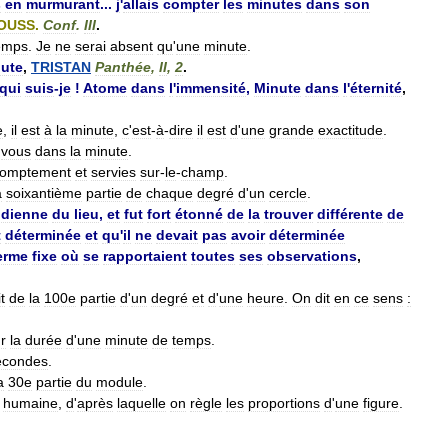
s
en
murmurant
...
j
'
allais
compter
les
minutes
dans
son
OUSS
.
Conf
.
III
.
emps
.
Je
ne
serai
absent
qu
'
une
minute
.
ute
,
TRISTAN
Panthée
,
II
,
2
.
qui
suis
-
je
!
Atome
dans
l
'
immensité
,
Minute
dans
l
'
éternité
,
e
,
il
est
à
la
minute
,
c
'
est
-
à
-
dire
il
est
d
'
une
grande
exactitude
.
vous
dans
la
minute
.
romptement
et
servies
sur
-
le
-
champ
.
a
soixantième
partie
de
chaque
degré
d
'
un
cercle
.
idienne
du
lieu
,
et
fut
fort
étonné
de
la
trouver
différente
de
t
déterminée
et
qu
'
il
ne
devait
pas
avoir
déterminée
erme
fixe
où
se
rapportaient
toutes
ses
observations
,
t
de
la
100e
partie
d
'
un
degré
et
d
'
une
heure
.
On
dit
en
ce
sens
:
r
la
durée
d
'
une
minute
de
temps
.
econdes
.
a
30e
partie
du
module
.
humaine
,
d
'
après
laquelle
on
règle
les
proportions
d
'
une
figure
.