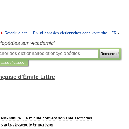
Retenir le site
En utilisant des dictionnaires dans votre site
FR
clopédies sur 'Academic'
Recherche!
interprétations
nçaise d'Émile Littré
demi
-
minute
.
La
minute
contient
soixante
secondes
.
e
qui
fait
trouver
le
temps
long
.