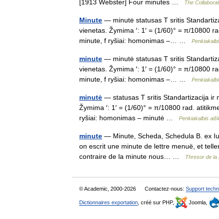
[1913 Webster] Four minutes …
The Collaborati
Minute
— minutė statusas T sritis Standartiza
vienetas. Žymima ′: 1′ = (1/60)° = π/10800 rad
minute, f ryšiai: homonimas –… …
Penkiakalbi
minute
— minutė statusas T sritis Standartiza
vienetas. Žymima ′: 1′ = (1/60)° = π/10800 rad
minute, f ryšiai: homonimas –… …
Penkiakalbi
minutė
— statusas T sritis Standartizacija ir
Žymima ′: 1′ = (1/60)° = π/10800 rad. atitikme
ryšiai: homonimas – minutė …
Penkiakalbis aiš
minute
— Minute, Scheda, Schedula B. ex Ius
on escrit une minute de lettre menuë, et telle
contraire de la minute nous… …
Thresor de la
© Academic, 2000-2026
Contactez-nous:
Support techn
Dictionnaires exportation
, créé sur PHP,
Joomla,