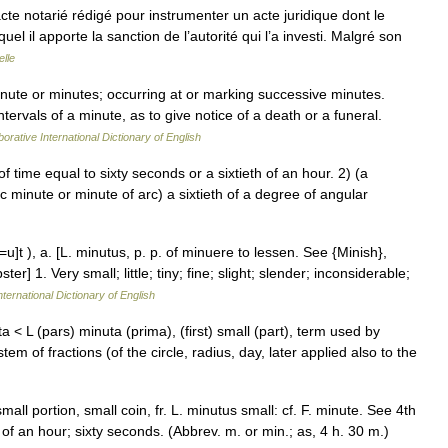
acte notarié rédigé pour instrumenter un acte juridique dont le
uel il apporte la sanction de l’autorité qui l’a investi. Malgré son
lle
inute or minutes; occurring at or marking successive minutes.
intervals of a minute, as to give notice of a death or a funeral.
orative International Dictionary of English
time equal to sixty seconds or a sixtieth of an hour. 2) (a
rc minute or minute of arc) a sixtieth of a degree of angular
u]t ), a. [L. minutus, p. p. of minuere to lessen. See {Minish},
r] 1. Very small; little; tiny; fine; slight; slender; inconsiderable;
ternational Dictionary of English
 < L (pars) minuta (prima), (first) small (part), term used by
stem of fractions (of the circle, radius, day, later applied also to the
all portion, small coin, fr. L. minutus small: cf. F. minute. See 4th
 of an hour; sixty seconds. (Abbrev. m. or min.; as, 4 h. 30 m.)