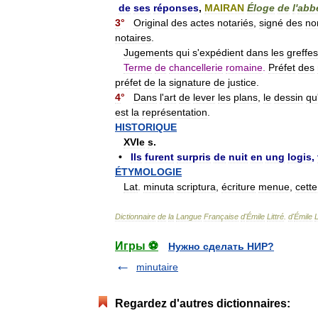
de
ses
réponses
,
MAIRAN
Éloge
de
l
'
abb
3
°
Original
des
actes
notariés
,
signé
des
no
notaires
.
Jugements
qui
s
'
expédient
dans
les
greffes
Terme
de
chancellerie
romaine
.
Préfet
des
préfet
de
la
signature
de
justice
.
4
°
Dans
l
'
art
de
lever
les
plans
,
le
dessin
qu
est
la
représentation
.
HISTORIQUE
XVIe
s
.
•
Ils
furent
surpris
de
nuit
en
ung
logis
,
ÉTYMOLOGIE
Lat
.
minuta
scriptura
,
écriture
menue
,
cette
Dictionnaire
de
la
Langue
Française
d
'
Émile
Littré
.
d
'
Émile
L
Игры ⚽
Нужно сделать НИР?
minutaire
Regardez d'autres dictionnaires: