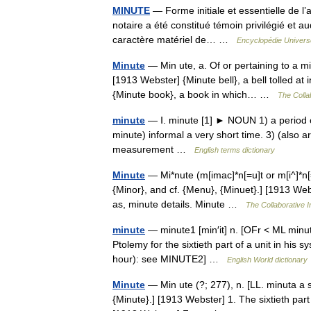
MINUTE
— Forme initiale et essentielle de l’
notaire a été constitué témoin privilégié et auq
caractère matériel de… …
Encyclopédie Universe
Minute
— Min ute, a. Of or pertaining to a m
[1913 Webster] {Minute bell}, a bell tolled at 
{Minute book}, a book in which… …
The Collab
minute
— Ⅰ. minute [1] ► NOUN 1) a period of 
minute) informal a very short time. 3) (also a
measurement …
English terms dictionary
Minute
— Mi*nute (m[imac]*n[=u]t or m[i^]*n[=
{Minor}, and cf. {Menu}, {Minuet}.] [1913 Webste
as, minute details. Minute …
The Collaborative In
minute
— minute1 [min′it] n. [OFr < ML minuta
Ptolemy for the sixtieth part of a unit in his sy
hour): see MINUTE2] …
English World dictionary
Minute
— Min ute (?; 277), n. [LL. minuta a sm
{Minute}.] [1913 Webster] 1. The sixtieth part