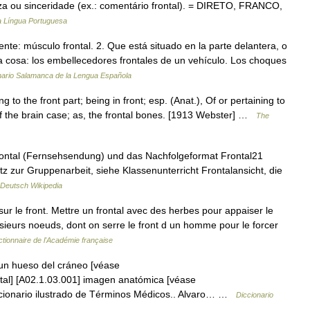
ueza ou sinceridade (ex.: comentário frontal). = DIRETO, FRANCO,
da Língua Portuguesa
nte: músculo frontal. 2. Que está situado en la parte delantera, o
a cosa: los embellecedores frontales de un vehículo. Los choques
nario Salamanca de la Lengua Española
ng to the front part; being in front; esp. (Anat.), Of or pertaining to
 of the brain case; as, the frontal bones. [1913 Webster] …
The
: Frontal (Fernsehsendung) und das Nachfolgeformat Frontal21
atz zur Gruppenarbeit, siehe Klassenunterricht Frontalansicht, die
Deutsch Wikipedia
r le front. Mettre un frontal avec des herbes pour appaiser le
lusieurs noeuds, dont on serre le front d un homme pour le forcer
ctionnaire de l'Académie française
 un hueso del cráneo [véase
ntal] [A02.1.03.001] imagen anatómica [véase
Diccionario ilustrado de Términos Médicos.. Alvaro… …
Diccionario