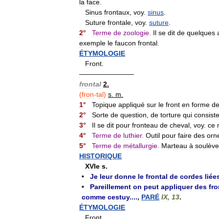
la
face
.
Sinus
frontaux
,
voy
.
sinus
.
Suture
frontale
,
voy
.
suture
.
2
°
Terme
de
zoologie
.
Il
se
dit
de
quelques
exemple
le
faucon
frontal
.
ÉTYMOLOGIE
Front
.
————————
frontal
2
.
(
fron
-
tal
)
s
.
m
.
1
°
Topique
appliqué
sur
le
front
en
forme
d
2
°
Sorte
de
question
,
de
torture
qui
consist
3
°
Il
se
dit
pour
fronteau
de
cheval
,
voy
.
ce
4
°
Terme
de
luthier
.
Outil
pour
faire
des
orn
5
°
Terme
de
métallurgie
.
Marteau
à
soulèv
HISTORIQUE
XVIe
s
.
•
Je
leur
donne
le
frontal
de
cordes
liée
•
Pareillement
on
peut
appliquer
des
fr
comme
cestuy
....
,
PARÉ
IX
,
13
.
ÉTYMOLOGIE
Front
.