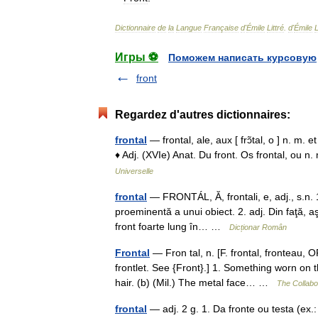
Dictionnaire
de
la
Langue
Française
d
'
Émile
Littré
.
d
'
Émile
L
Игры ⚽
Поможем написать курсовую
front
Regardez d'autres dictionnaires:
frontal
— frontal, ale, aux [ frɔ̃tal, o ] n. m. e
♦ Adj. (XVIe) Anat. Du front. Os frontal, ou n
Universelle
frontal
— FRONTÁL, Ă, frontali, e, adj., s.n. 1.
proeminentă a unui obiect. 2. adj. Din faţă, a
front foarte lung în… …
Dicționar Român
Frontal
— Fron tal, n. [F. frontal, fronteau, O
frontlet. See {Front}.] 1. Something worn on t
hair. (b) (Mil.) The metal face… …
The Collabor
frontal
— adj. 2 g. 1. Da fronte ou testa (ex.: