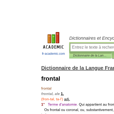
Dictionnaires et Ency
fr-academic.com
Dictionnaire de la Langue Française d'Émile Littré
Dictionnaire de la Langue Fra
frontal
frontal
frontal
,
ale
1
.
(
fron
-
tal
,
ta
-
l
')
adj
.
1
°
Terme
d
'
anatomie
.
Qui
appartient
au
fron
Os
frontal
ou
coronal
,
ou
,
substantivement