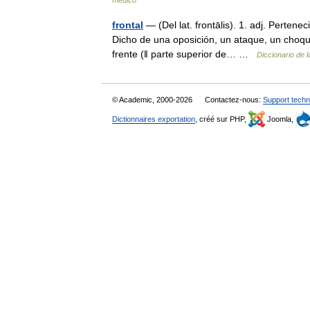
médico
frontal
— (Del lat. frontālis). 1. adj. Pertenec
Dicho de una oposición, un ataque, un choque, 
frente (ǁ parte superior de… …
Diccionario de 
© Academic, 2000-2026
Contactez-nous:
Support techn
Dictionnaires exportation
, créé sur PHP,
Joomla,