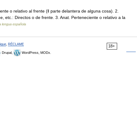
iente o relativo al frente (ǁ parte delantera de alguna cosa). 2.
etc.: Directos o de frente. 3. Anat. Perteneciente o relativo a la
la lengua española
ique
,
RÉCLAME
18+
Drupal,
WordPress, MODx.