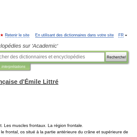
Retenir le site
En utilisant des dictionnaires dans votre site
FR
clopédies sur 'Academic'
Recherche!
interprétations
nçaise d'Émile Littré
t
.
Les
muscles
frontaux
.
La
région
frontale
.
,
le
frontal
,
os
situé
à
la
partie
antérieure
du
crâne
et
supérieure
de