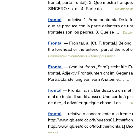
frontal, parte frontal). 3. Que mostra franq
SINCERO • s. m. 4. Parte da… …
Dicionário 
frontal
— adjetivo 1. Área: anatomía De la fre
que se produce con la parte delantera de un
frontales son los peores. 3. Que se …
Diccio
Frontal
— Fron tal, a. [Cf. F. frontal.] Belongi
the forehead or the anterior part of the roof
Collaborative International Dictionary of English
Frontal
— (von lat. frons „Stirn“) steht für
frontal, Adjektiv Frontalunterricht im Gegens
Portraitdarstellung von vorn Anatomie,… …
frontal
— Frontal. s. m. Bandeau qu on met su
mal de teste. Il se dit aussi d Une corde à p
de dire, d advoüer quelque chose. Les …
Di
frontal
— relativo o concerniente a la frente
http://www.iqb.es/diccio/h/huesos01.htm#fro
http://www.iqb.es/diccio/f/fo.htm#frontal1] 