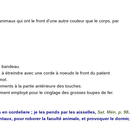
animaux
qui
ont
le
front
d
'
une
autre
couleur
que
le
corps
,
par
e
bandeau
.
e
à
étreindre
avec
une
corde
à
noeuds
le
front
du
patient
.
mot
.
ements
à
la
partie
antérieure
des
touches
.
ement
employé
pour
le
cinglage
des
grosses
loupes
de
fer
.
s
en
cordeliere
;
je
les
pends
par
les
aisselles
,
Sat
.
Mén
.
p
.
98
.
ontaux
,
pour
roborer
la
faculté
animale
,
et
provoquer
le
dormir
,