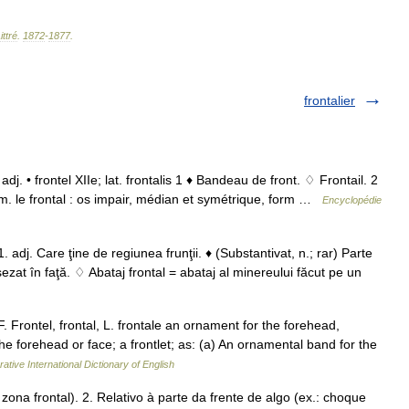
ittré
.
1872
-
1877
.
frontalier
t adj. • frontel XIIe; lat. frontalis 1 ♦ Bandeau de front. ♢ Frontail. 2
. m. le frontal : os impair, médian et symétrique, form …
Encyclopédie
 adj. Care ţine de regiunea frunţii. ♦ (Substantivat, n.; rar) Parte
şezat în faţă. ♢ Abataj frontal = abataj al minereului făcut pe un
F. Frontel, frontal, L. frontale an ornament for the forehead,
he forehead or face; a frontlet; as: (a) An ornamental band for the
ative International Dictionary of English
 zona frontal). 2. Relativo à parte da frente de algo (ex.: choque