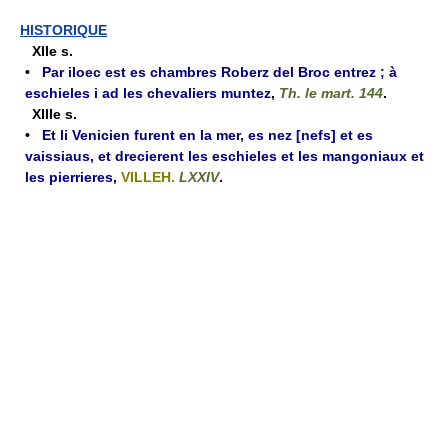
HISTORIQUE
XIIe s.
•
Par iloec est es chambres Roberz del Broc entrez ; à
eschieles i ad les chevaliers muntez
,
Th. le mart. 144
.
XIIIe s.
•
Et li Venicien furent en la mer, es nez [nefs] et es
vaissiaus, et drecierent les eschieles et les mangoniaux et
les pierrieres
,
VILLEH.
LXXIV
.