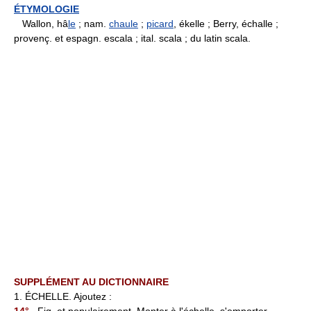
ÉTYMOLOGIE
Wallon, hâ
le
; nam.
chaule
;
picard
, ékelle ; Berry, échalle ;
provenç. et espagn. escala ; ital. scala ; du latin scala.
SUPPLÉMENT AU DICTIONNAIRE
1. ÉCHELLE. Ajoutez :