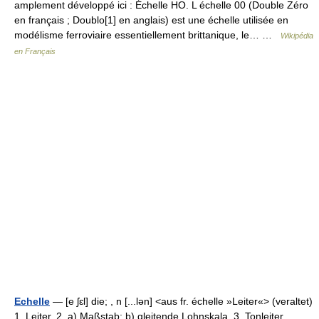
amplement développé ici : Échelle HO. L échelle 00 (Double Zéro
en français ; Doublo[1] en anglais) est une échelle utilisée en
modélisme ferroviaire essentiellement brittanique, le… …
Wikipédia
en Français
Echelle
— [e ʃɛl] die; , n [...lən] <aus fr. échelle »Leiter«> (veraltet)
1. Leiter. 2. a) Maßstab; b) gleitende Lohnskala. 3. Tonleiter …