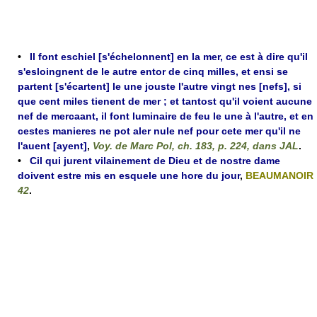
•
Il font eschiel [s'échelonnent] en la mer, ce est à dire qu'il
s'esloingnent de le autre entor de cinq milles, et ensi se
partent [s'écartent] le une jouste l'autre vingt nes [nefs], si
que cent miles tienent de mer ; et tantost qu'il voient aucune
nef de mercaant, il font luminaire de feu le une à l'autre, et en
cestes manieres ne pot aler nule nef pour cete mer qu'il ne
l'auent [ayent]
,
Voy. de Marc Pol, ch. 183, p. 224, dans JAL
.
•
Cil qui jurent vilainement de Dieu et de nostre dame
doivent estre mis en esquele une hore du jour
,
BEAUMANOIR
42
.