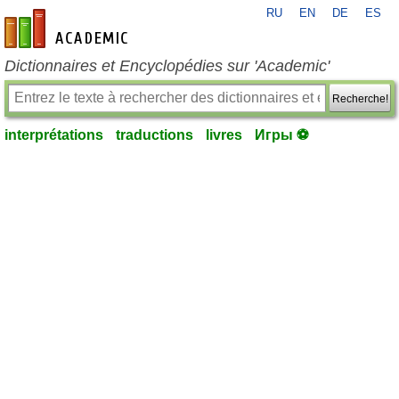
RU
EN
DE
ES
fr-academic.com
Dictionnaires et Encyclopédies sur 'Academic'
Recherche!
interprétations
traductions
livres
Игры ⚽