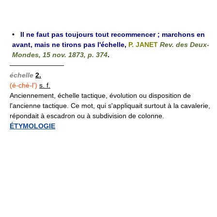
•
Il ne faut pas toujours tout recommencer ; marchons en
avant, mais ne tirons pas l'échelle
,
P. JANET
Rev. des Deux-
Mondes, 15 nov. 1873, p. 374
.
————————
échelle
2.
(é-chè-l')
s. f.
Anciennement, échelle tactique, évolution ou disposition de
l'ancienne tactique. Ce mot, qui s'appliquait surtout à la cavalerie,
répondait à escadron ou à subdivision de colonne.
ÉTYMOLOGIE