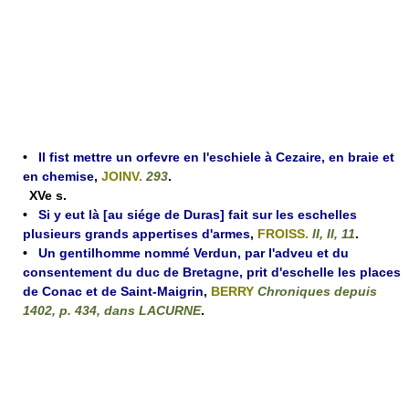
•
Il fist mettre un orfevre en l'eschiele à Cezaire, en braie et
en chemise
,
JOINV.
293
.
XVe s.
•
Si y eut là [au siége de Duras] fait sur les eschelles
plusieurs grands appertises d'armes
,
FROISS.
II, II, 11
.
•
Un gentilhomme nommé Verdun, par l'adveu et du
consentement du duc de Bretagne, prit d'eschelle les places
de Conac et de Saint-Maigrin
,
BERRY
Chroniques depuis
1402, p. 434, dans LACURNE
.