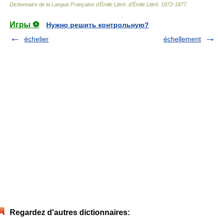
Dictionnaire de la Langue Française d'Émile Littré
.
d'Émile Littré
.
1872-1877
.
Игры ⚽
Нужно решить контрольную?
échelier
échellement
Regardez d'autres dictionnaires: