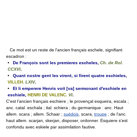
Ce mot est un reste de l'ancien français eschele, signifiant
escadron :
•
De François sont les premieres escheles
,
Ch. de Rol.
CCXVI
.
•
Quant nostre gent les virent, si firent quatre eschieles
,
VILLEH.
LXIV
.
•
Et li emperere Henris voit [va] sermonant d'eschiele en
eschiele
,
HENRI DE VALENC.
VI
.
C'est l'ancien français eschiere ; le provençal esqueira, escala ;
anc. catal. eschala ; ital. schiera ; du germanique : anc. Haut
allem. scara ; allem. Schaar ;
suédois
, scara,
troupe
; de l'anc.
haut allem. scarjan, skerjan, disposer, ordonner. Esquiere s'est
confondu avec eskiele par assimilation fautive.