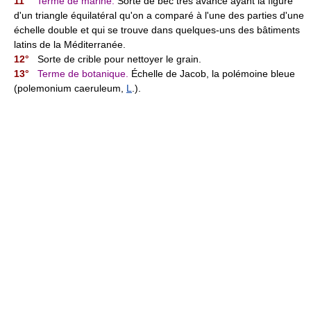
11°
Terme de marine.
Sorte de bec très avancé ayant la figure
d'un triangle équilatéral qu'on a comparé à l'une des parties d'une
échelle double et qui se trouve dans quelques-uns des bâtiments
latins de la Méditerranée.
12°
Sorte de crible pour nettoyer le grain.
13°
Terme de botanique.
Échelle de Jacob, la polémoine bleue
(polemonium caeruleum,
L
.).