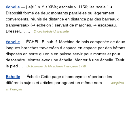
échelle
— [ eʃɛl ] n. f. • XIVe; eschale v. 1150; lat. scala 1 ♦
Dispositif formé de deux montants parallèles ou légèrement
convergents, réunis de distance en distance par des barreaux
transversaux (⇒ échelon ) servant de marches. ⇒ escabeau.
Dresser,… …
Encyclopédie Universelle
échelle
— ÉCHELLE. sub. f. Machine de bois composée de deux
longues branches traversées d espace en espace par des bâtons
disposés en sorte qu on s en puisse servir pour monter et pour
descendre. Monter avec une échelle. Monter à une échelle. Tenir
le pied …
Dictionnaire de l'Académie Française 1798
Echelle
— Échelle Cette page d’homonymie répertorie les
différents sujets et articles partageant un même nom …
Wikipédia
en Français