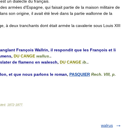
est
un
dialecte
du
français
.
des
armées
d
'
Espagne
,
qui
faisait
partie
de
la
maison
militaire
de
dans
son
origine
,
il
avait
été
levé
dans
la
partie
wallonne
de
la
ge
,
à
deux
tranchants
dont
était
armée
la
cavalerie
sous
Louis
XIII
anglant
François
Wallrin
,
il
respondit
que
les
François
et
li
amens
,
DU
CANGE
wallus
.
.
slater
de
flamenc
en
walesch
,
DU
CANGE
ib
.
.
lon
,
et
que
nous
parlons
le
roman
,
PASQUIER
Rech
.
VIII
,
p
.
ittré
.
1872
-
1877
.
walrus