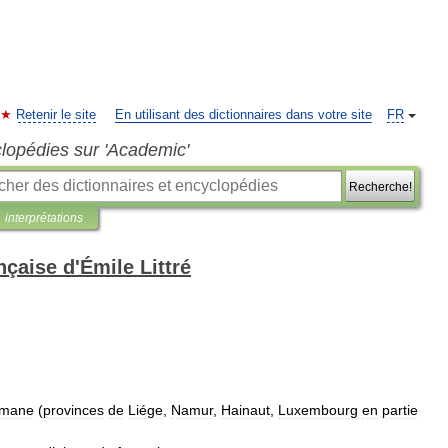
Retenir le site
En utilisant des dictionnaires dans votre site
FR
clopédies sur 'Academic'
Recherche!
interprétations
nçaise d'Émile Littré
omane
(
provinces
de
Liége
,
Namur
,
Hainaut
,
Luxembourg
en
partie