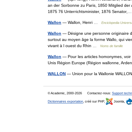
an der Sorbonne zu Paris, 1850 Mitglied de
1875 76 Unterrichtsminister, 1876 Senato
Wallon
— Wallon, Henri …
Enciclopedia Univers
Wallon
— Désigne une personne originaire d
surtout au moyen âge la forme Wallo, qui vi
vivant à l ouest du Rhin …
Noms de famille
Wallon
— Pour les articles homonymes, voir 
Unis Région Europe (Région wallonne, Ard
WALLON
— Union pour la Wallonie WALLON
© Academic, 2000-2026
Contactez-nous:
Support techn
Dictionnaires exportation
, créé sur PHP,
Joomla,