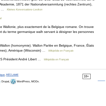
r Akademie, 1871 der Nationalversammlung (rechtes Zentrum),
r,… …
Kleines Konversations-Lexikon
al
e Wallonie, plus exactement de la Belgique romane. On trouve
ent du terme germanique walh servant à désigner les personnes
Wallon (homonymie). Wallon Parlée en Belgique, France, États
ennes), Amérique (Wisconsin) …
Wikipédia en Français
S Président André Libert …
Wikipédia en Français
ique
,
RÉCLAME
18+
Drupal,
WordPress, MODx.