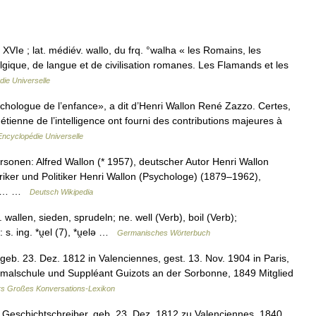
• XVIe ; lat. médiév. wallo, du frq. °walha « les Romains, les
gique, de langue et de civilisation romanes. Les Flamands et les
ie Universelle
ychologue de l’enfance», a dit d’Henri Wallon René Zazzo. Certes,
ienne de l’intelligence ont fourni des contributions majeures à
Encyclopédie Universelle
sonen: Alfred Wallon (* 1957), deutscher Autor Henri Wallon
oriker und Politiker Henri Wallon (Psychologe) (1879–1962),
iehe… …
Deutsch Wikipedia
allen, sieden, sprudeln; ne. well (Verb), boil (Verb);
 s. ing. *u̯el (7), *u̯elə …
Germanisches Wörterbuch
, geb. 23. Dez. 1812 in Valenciennes, gest. 13. Nov. 1904 in Paris,
malschule und Suppléant Guizots an der Sorbonne, 1849 Mitglied
s Großes Konversations-Lexikon
. Geschichtschreiber, geb. 23. Dez. 1812 zu Valenciennes, 1840