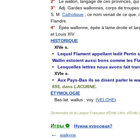
2
°
Le
wallon
,
langage
de
ces
provinces
,
qui
3
°
Adj
.
Gardes
wallonnes
,
corps
de
troupes
S
.
M
.
Catholique
;
ce
nom
venait
de
ce
que
,
Flandre
.
4
°
Épée
wallonne
,
épée
à
lame
droite
et
lar
et
Louis
XIV
.
HISTORIQUE
XIVe
s
.
•
Lequel
Flament
appellant
ledit
Perrin
s
Wallin
estoient
aussi
bons
comme
les
Fl
•
Lesquelles
lettres
nous
avons
fait
tran
XVIe
s
.
•
Aux
Pays
-
Bas
ils
se
disent
parler
le
wa
655
,
dans
LACURNE
.
ÉTYMOLOGIE
Bas
-
lat
.
wallus
;
voy
. (
VELCHE
).
Dictionnaire
de
la
Langue
Française
d
'
Émile
Littré
.
d
'
Émile
L
Игры ⚽
Нужна курсовая?
walkyrie