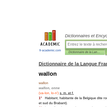
Dictionnaires et Ency
fr-academic.com
Dictionnaire de la Langue Française d'Émile Littré
Dictionnaire de la Langue Fra
wallon
wallon
wallon
,
onne
(
va
-
lon
,
lo
-
n
')
s
.
m
.
et
f
.
1
°
Habitant
,
habitante
de
la
Belgique
dite
r
et
sud
du
Brabant
).