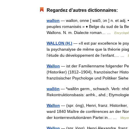
Regardez d'autres dictionnaires:
wallon
— wallon, onne [ walɔ̃, ɔn ] n. et adj. 
peuples romanisés » ♦ Belge du sud de la Bel
Wallons. N. m. Dialecte roman… …
Encyclopéd
WALLON (H.)
— «Il est par excellence le ps
la psychanalyse de même que la théorie piagét
l’étude du développement de l’enfant.… …
Wallon
— ist der Familienname folgender Per
(Historiker) (1812–1904), französischer Hist
französischer Psychologe und Politiker S
wallōn
— *wallōn germ., schwach. Verb: nhd. w
Rekontruktionsbasis: anfrk., ahd.; Etymologie:
Wallon
— (spr. óng), Henri, franz. Historiker
ward 1840 Maître de conférences an der Nor
der konterrevolutionären Partei in… …
Meyer
Wallon
— (spr. lóng), Henri Alexandre, franz