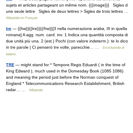
sujets et articles partageant un même nom. {{{image}}} Sigles d
une seule lettre Sigles de deux lettres > Sigles de trois lettres …
Wikipédia en Français
tre
— {{hw}}{{tre}}{{/hw}}[3 nella numerazione araba, III in quella
romana] A agg. num. card. inv. 1 Indica una quantità composta di
due unità più una. 2 (est.) Pochi (con valore indeterm.): te lo dico
in tre parole | Ci penserò tre volte, parecchie… …
Enciclopedia di
italiano
TRE
— might stand for:* Tempore Regis Eduardi ( in the time of
King Edward ), much used in the Domesday Book (1085 1086)
and meaning the period just before the Norman conquest of
England * Telecommunications Research Establishment, British
radar… …
Wikipedia