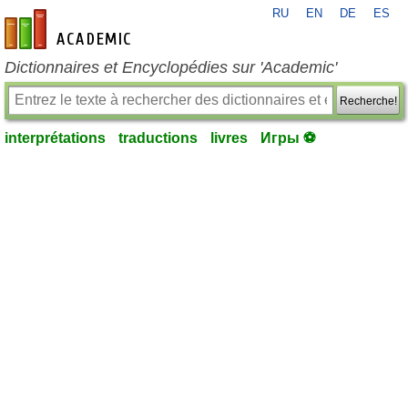
RU
EN
DE
ES
fr-academic.com
Dictionnaires et Encyclopédies sur 'Academic'
Recherche!
interprétations
traductions
livres
Игры ⚽