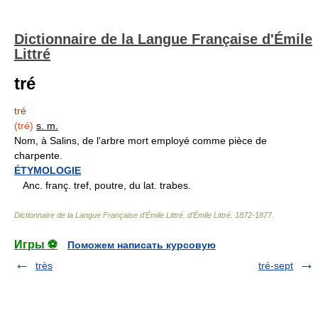
Dictionnaire de la Langue Française d'Émile
Littré
tré
tré
(tré)
s. m.
Nom, à Salins, de l'arbre mort employé comme pièce de
charpente.
ÉTYMOLOGIE
Anc. franç. tref, poutre, du lat. trabes.
Dictionnaire de la Langue Française d'Émile Littré
.
d'Émile Littré
.
1872-1877
.
Игры ⚽
Поможем написать курсовую
très
tré-sept