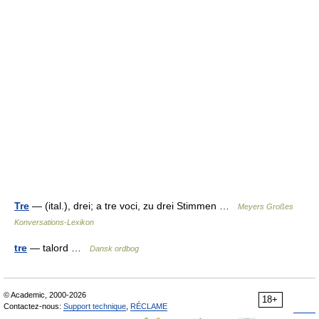
Tre
— (ital.), drei; a tre voci, zu drei Stimmen …
Meyers Großes
Konversations-Lexikon
tre
— talord …
Dansk ordbog
© Academic, 2000-2026
18+
Contactez-nous:
Support technique
,
RÉCLAME