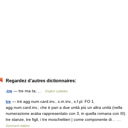
Regardez d'autres dictionnaires:
-tre
— tre·ma·ta; …
English syllables
tre
— tré agg.num.card.inv., s.m.inv., s.f.pl. FO 1.
agg.num.card.inv., che è pari a due unità più un altra unità (nella
numerazione araba rappresentato con 3, in quella romana con III):
tre stanze, tre figli, i tre moschettieri | come componente di… …
Dizionario italiano