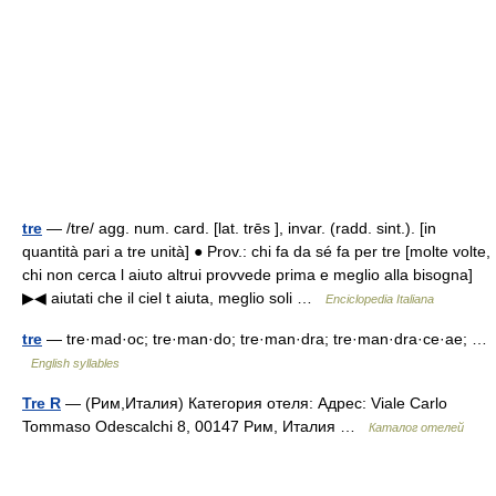
tre
— /tre/ agg. num. card. [lat. trēs ], invar. (radd. sint.). [in
quantità pari a tre unità] ● Prov.: chi fa da sé fa per tre [molte volte,
chi non cerca l aiuto altrui provvede prima e meglio alla bisogna]
▶◀ aiutati che il ciel t aiuta, meglio soli …
Enciclopedia Italiana
tre
— tre·mad·oc; tre·man·do; tre·man·dra; tre·man·dra·ce·ae; …
English syllables
Tre R
— (Рим,Италия) Категория отеля: Адрес: Viale Carlo
Tommaso Odescalchi 8, 00147 Рим, Италия …
Каталог отелей