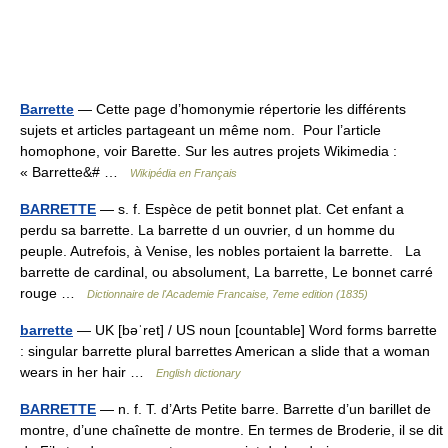
Barrette
— Cette page d’homonymie répertorie les différents
sujets et articles partageant un même nom. Pour l’article
homophone, voir Barette. Sur les autres projets Wikimedia :
« Barrette&# …
Wikipédia en Français
BARRETTE
— s. f. Espèce de petit bonnet plat. Cet enfant a
perdu sa barrette. La barrette d un ouvrier, d un homme du
peuple. Autrefois, à Venise, les nobles portaient la barrette. La
barrette de cardinal, ou absolument, La barrette, Le bonnet carré
rouge …
Dictionnaire de l'Academie Francaise, 7eme edition (1835)
barrette
— UK [bəˈret] / US noun [countable] Word forms barrette
: singular barrette plural barrettes American a slide that a woman
wears in her hair …
English dictionary
BARRETTE
— n. f. T. d’Arts Petite barre. Barrette d’un barillet de
montre, d’une chaînette de montre. En termes de Broderie, il se dit