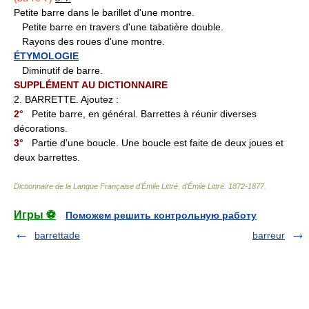
Petite barre dans le barillet d'une montre.
Petite barre en travers d'une tabatière double.
Rayons des roues d'une montre.
ÉTYMOLOGIE
Diminutif de barre.
SUPPLÉMENT AU DICTIONNAIRE
2. BARRETTE. Ajoutez :
2°
Petite barre, en général. Barrettes à réunir diverses
décorations.
3°
Partie d'une boucle. Une boucle est faite de deux joues et
deux barrettes.
Dictionnaire de la Langue Française d'Émile Littré
.
d'Émile Littré
.
1872-1877
.
Игры ⚽
Поможем решить контрольную работу
barrettade
barreur