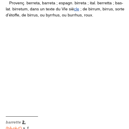
Provenç. berreta, barreta ; espagn. birreta ; ital. berretta ; bas-
lat. birretum, dans un texte du VIe siè
cle
; de birrum, birrus, sorte
d'étoffe, de birrus, ou byrrhus, ou burrhus, roux.
————————
barrette
2.
(bâ-rè-t')
s. f.