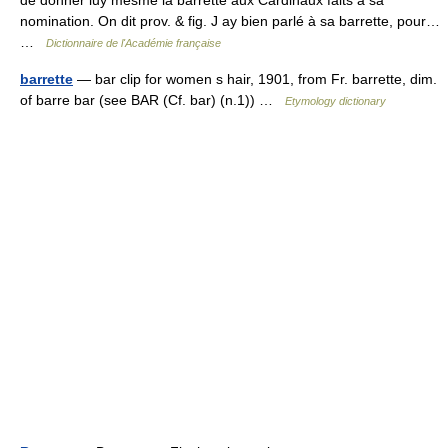
de donner luy mesme la barrette aux Cardinaux faits à sa
nomination. On dit prov. & fig. J ay bien parlé à sa barrette, pour…
…
Dictionnaire de l'Académie française
barrette
— bar clip for women s hair, 1901, from Fr. barrette, dim.
of barre bar (see BAR (Cf. bar) (n.1)) …
Etymology dictionary