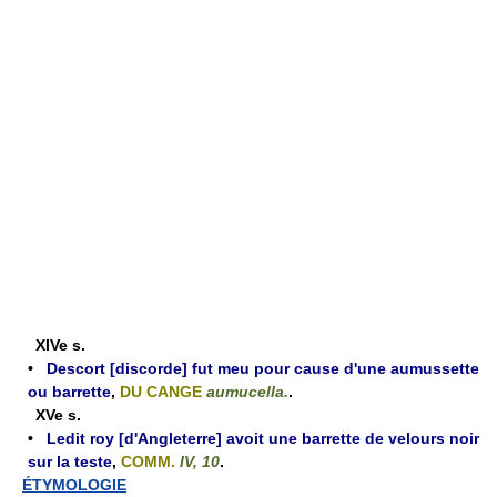
XIVe s.
•
Descort [discorde] fut meu pour cause d'une aumussette
ou barrette
,
DU CANGE
aumucella.
.
XVe s.
•
Ledit roy [d'Angleterre] avoit une barrette de velours noir
sur la teste
,
COMM.
IV, 10
.
ÉTYMOLOGIE