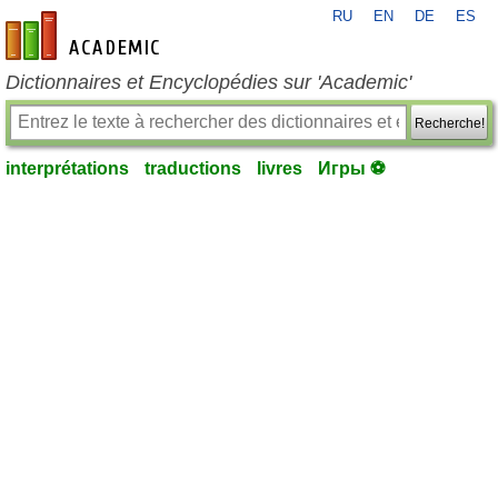
RU
EN
DE
ES
fr-academic.com
Dictionnaires et Encyclopédies sur 'Academic'
Recherche!
interprétations
traductions
livres
Игры ⚽