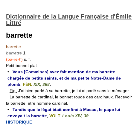
Dictionnaire de la Langue Française d'Émile
Littré
barrette
barrette
barrette
1.
(ba-rè-t')
s. f.
Petit bonnet plat.
•
Vous [Commines] avez fait mention de ma barrette
chargée de petits saints, et de ma petite Notre-Dame de
plomb
,
FÉN.
XIX, 368
.
Fig.
J'ai bien parlé à sa barrette, je lui ai parlé sans le ménager.
La barrette de cardinal, le bonnet rouge des cardinaux. Recevoir
la barrette, être nommé cardinal.
•
Tandis que le légat était confiné à Macao, le pape lui
envoyait la barrette
,
VOLT.
Louis XIV, 39
.
HISTORIQUE