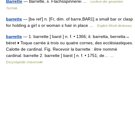
Barrette
— Barrette, s. Flachsspinnerei …
Lexikon der gesamten
Technik
barrette
— [bə ret′] n. [Fr, dim. of barre,BAR1] a small bar or clasp
for holding a girl s or woman s hair in place …
English World dictionary
barrette
— 1. barrette [ barɛt ] n. f. • 1366; it. barretta, berretta→
béret ♦ Toque carrée à trois ou quatre cornes, des ecclésiastiques.
Calotte de cardinal. Fig. Recevoir la barrette : être nommé
cardinal. barrette 2. barrette [ barɛt ] n. f. • 1751; de… …
Encyclopédie Universelle