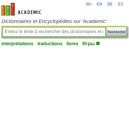
RU
EN
DE
ES
fr-academic.com
Dictionnaires et Encyclopédies sur 'Academic'
Recherche!
interprétations
traductions
livres
Игры ⚽