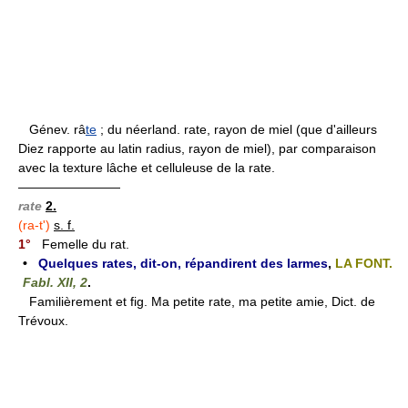
Génev. râ
te
; du néerland. rate, rayon de miel (que d'ailleurs
Diez rapporte au latin radius, rayon de miel), par comparaison
avec la texture lâche et celluleuse de la rate.
————————
rate
2.
(ra-t')
s. f.
1°
Femelle du rat.
•
Quelques rates, dit-on, répandirent des larmes
,
LA FONT.
Fabl. XII, 2
.
Familièrement et fig. Ma petite rate, ma petite amie, Dict. de
Trévoux.