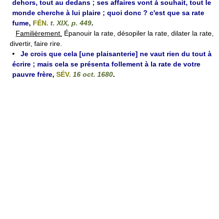
dehors, tout au dedans ; ses affaires vont à souhait, tout le
monde cherche à lui plaire ; quoi donc ? c'est que sa rate
fume
,
FÉN.
t. XIX, p. 449
.
Familièrement.
Épanouir la rate, désopiler la rate, dilater la rate,
divertir, faire rire.
•
Je crois que cela [une plaisanterie] ne vaut rien du tout à
écrire ; mais cela se présenta follement à la rate de votre
pauvre frère
,
SÉV.
16 oct. 1680
.