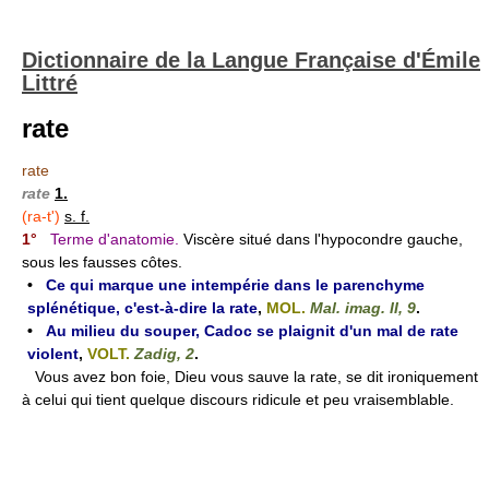
Dictionnaire de la Langue Française d'Émile
Littré
rate
rate
rate
1.
(ra-t')
s. f.
1°
Terme d'anatomie.
Viscère situé dans l'hypocondre gauche,
sous les fausses côtes.
•
Ce qui marque une intempérie dans le parenchyme
splénétique, c'est-à-dire la rate
,
MOL.
Mal. imag. II, 9
.
•
Au milieu du souper, Cadoc se plaignit d'un mal de rate
violent
,
VOLT.
Zadig, 2
.
Vous avez bon foie, Dieu vous sauve la rate, se dit ironiquement
à celui qui tient quelque discours ridicule et peu vraisemblable.