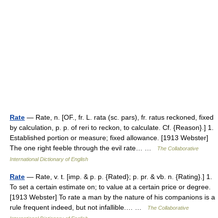
Rate
— Rate, n. [OF., fr. L. rata (sc. pars), fr. ratus reckoned, fixed
by calculation, p. p. of reri to reckon, to calculate. Cf. {Reason}.] 1.
Established portion or measure; fixed allowance. [1913 Webster]
The one right feeble through the evil rate… …
The Collaborative
International Dictionary of English
Rate
— Rate, v. t. [imp. & p. p. {Rated}; p. pr. & vb. n. {Rating}.] 1.
To set a certain estimate on; to value at a certain price or degree.
[1913 Webster] To rate a man by the nature of his companions is a
rule frequent indeed, but not infallible.… …
The Collaborative