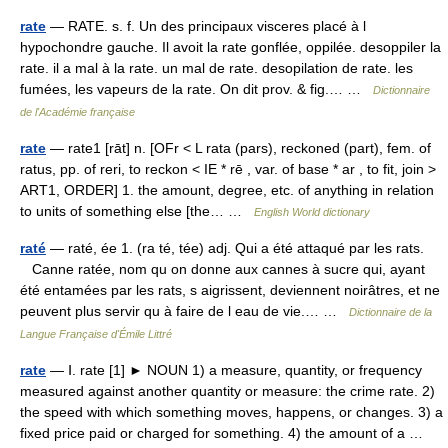
rate
— RATE. s. f. Un des principaux visceres placé à l
hypochondre gauche. Il avoit la rate gonflée, oppilée. desoppiler la
rate. il a mal à la rate. un mal de rate. desopilation de rate. les
fumées, les vapeurs de la rate. On dit prov. & fig.… …
Dictionnaire
de l'Académie française
rate
— rate1 [rāt] n. [OFr < L rata (pars), reckoned (part), fem. of
ratus, pp. of reri, to reckon < IE * rē , var. of base * ar , to fit, join >
ART1, ORDER] 1. the amount, degree, etc. of anything in relation
to units of something else [the… …
English World dictionary
raté
— raté, ée 1. (ra té, tée) adj. Qui a été attaqué par les rats.
Canne ratée, nom qu on donne aux cannes à sucre qui, ayant
été entamées par les rats, s aigrissent, deviennent noirâtres, et ne
peuvent plus servir qu à faire de l eau de vie.… …
Dictionnaire de la
Langue Française d'Émile Littré
rate
— Ⅰ. rate [1] ► NOUN 1) a measure, quantity, or frequency
measured against another quantity or measure: the crime rate. 2)
the speed with which something moves, happens, or changes. 3) a
fixed price paid or charged for something. 4) the amount of a …