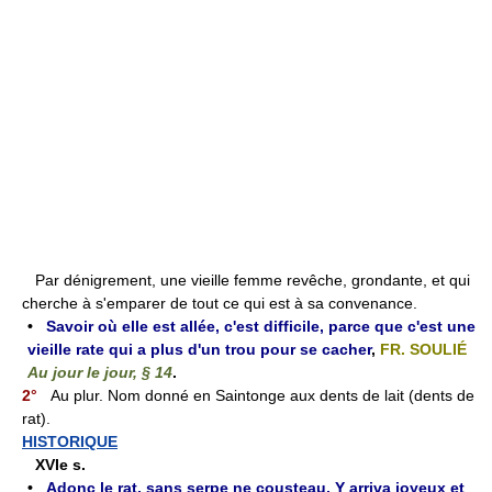
Par dénigrement, une vieille femme revêche, grondante, et qui
cherche à s'emparer de tout ce qui est à sa convenance.
•
Savoir où elle est allée, c'est difficile, parce que c'est une
vieille rate qui a plus d'un trou pour se cacher
,
FR. SOULIÉ
Au jour le jour, § 14
.
2°
Au plur. Nom donné en Saintonge aux dents de lait (dents de
rat).
HISTORIQUE
XVIe s.
•
Adonc le rat, sans serpe ne cousteau, Y arriva joyeux et