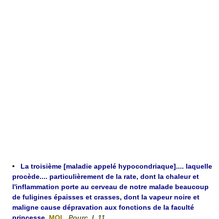
•
La troisième [maladie appelé hypocondriaque].... laquelle
procède.... particulièrement de la rate, dont la chaleur et
l'inflammation porte au cerveau de notre malade beaucoup
de fuligines épaisses et crasses, dont la vapeur noire et
maligne cause dépravation aux fonctions de la faculté
princesse
,
MOL.
Pourc. I, 11
.