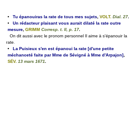
•
Tu épanouiras la rate de tous mes sujets
,
VOLT.
Dial. 27
.
•
Un rédacteur plaisant vous aurait dilaté la rate outre
mesure
,
GRIMM
Corresp. t. II, p. 17
.
On dit aussi avec le pronom personnel Il aime à s'épanouir la
rate.
•
La Puisieux s'en est épanoui la rate [d'une petite
méchanceté faite par Mme de Sévigné à Mme d'Arpajon]
,
SÉV.
13 mars 1671
.