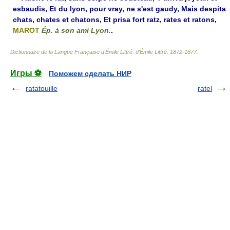
esbaudis, Et du lyon, pour vray, ne s'est gaudy, Mais despita
chats, chates et chatons, Et prisa fort ratz, rates et ratons
,
MAROT
Ép. à son ami Lyon.
.
Dictionnaire de la Langue Française d'Émile Littré
.
d'Émile Littré
.
1872-1877
.
Игры ⚽
Поможем сделать НИР
ratatouille
ratel