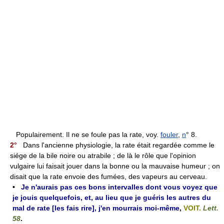
Populairement. Il ne se foule pas la rate, voy.
fouler
,
n
° 8.
2°
Dans l'ancienne physiologie, la rate était regardée comme le
siége de la bile noire ou atrabile ; de là le rôle que l'opinion
vulgaire lui faisait jouer dans la bonne ou la mauvaise humeur ; on
disait que la rate envoie des fumées, des vapeurs au cerveau.
•
Je n'aurais pas ces bons intervalles dont vous voyez que
je jouis quelquefois, et, au lieu que je guéris les autres du
mal de rate [les fais rire], j'en mourrais moi-même
,
VOIT.
Lett.
58
.