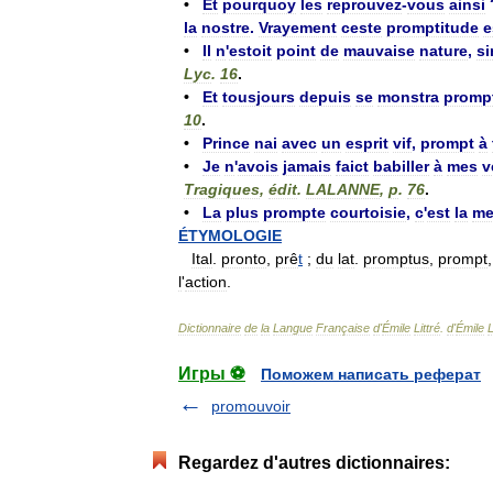
•
Et
pourquoy
les
reprouvez
-
vous
ainsi
la
nostre
.
Vrayement
ceste
promptitude
e
•
Il
n
'
estoit
point
de
mauvaise
nature
,
s
Lyc
.
16
.
•
Et
tousjours
depuis
se
monstra
promp
10
.
•
Prince
nai
avec
un
esprit
vif
,
prompt
à
•
Je
n
'
avois
jamais
faict
babiller
à
mes
v
Tragiques
,
édit
.
LALANNE
,
p
.
76
.
•
La
plus
prompte
courtoisie
,
c
'
est
la
me
ÉTYMOLOGIE
Ital
.
pronto
,
prê
t
;
du
lat
.
promptus
,
prompt
l
'
action
.
Dictionnaire
de
la
Langue
Française
d
'
Émile
Littré
.
d
'
Émile
L
Игры ⚽
Поможем написать реферат
promouvoir
Regardez d'autres dictionnaires: