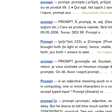
prompt
— prompt, prompte [ prɔ̃(pt), prɔ̃(p)t 
ou se produit tôt. 1 ♦ Qui agit, fait (qqch.) s
l injure, prompt aux… …
Encyclopédie Universell
prompt
— PROMPT, Ă, prompţi, te, adj. (Desp
acţiuni etc.) Care se produce repede, fără înt
09.05.2006. Sursa: DEX 98 Prompt ≠… …
Prompt
— (pr[o^]mt; 215), a. [Compar. {Promp
brought forth (to light or view), hence, visible
forth; pro forth + emere to take …
The Collabor
prompt
— PROMPT, [promp]te. ad. Soudain, q
retour. je vous souhaite un heureux voyage &
prompte. On dit, Avoir l esprit prompt,… …
D
Prompt
— is an adjective meaning quick or 
in computing, one or more characters in a com
accept typed input * Prompt (theatre) or…
prompt´ly
— prompt «prompt», adjective, verb
obey. But he learns to tell time much earlier
SYNONYM(S): punctual. See syn. under rea