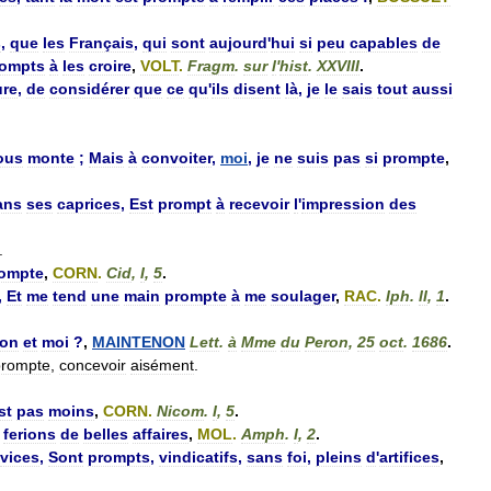
s
,
que
les
Français
,
qui
sont
aujourd
'
hui
si
peu
capables
de
rompts
à
les
croire
,
VOLT
.
Fragm
.
sur
l
'
hist
.
XXVIII
.
ure
,
de
considérer
que
ce
qu
'
ils
disent
là
,
je
le
sais
tout
aussi
ous
monte
;
Mais
à
convoiter
,
moi
,
je
ne
suis
pas
si
prompte
,
ans
ses
caprices
,
Est
prompt
à
recevoir
l
'
impression
des
.
ompte
,
CORN
.
Cid
,
I
,
5
.
,
Et
me
tend
une
main
prompte
à
me
soulager
,
RAC
.
Iph
.
II
,
1
.
non
et
moi
?
,
MAINTENON
Lett
.
à
Mme
du
Peron
,
25
oct
.
1686
.
prompte
,
concevoir
aisément
.
st
pas
moins
,
CORN
.
Nicom
.
I
,
5
.
ferions
de
belles
affaires
,
MOL
.
Amph
.
I
,
2
.
vices
,
Sont
prompts
,
vindicatifs
,
sans
foi
,
pleins
d
'
artifices
,