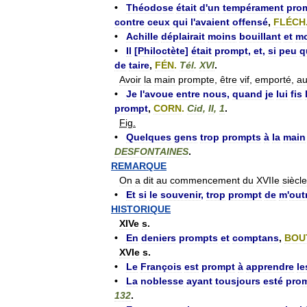
•
Théodose
était
d
'
un
tempérament
pro
contre
ceux
qui
l
'
avaient
offensé
,
FLÉCH
•
Achille
déplairait
moins
bouillant
et
mo
•
Il
[
Philoctète
]
était
prompt
,
et
,
si
peu
q
de
taire
,
FÉN
.
Tél
.
XVI
.
Avoir
la
main
prompte
,
être
vif
,
emporté
,
a
•
Je
l
'
avoue
entre
nous
,
quand
je
lui
fis
prompt
,
CORN
.
Cid
,
II
,
1
.
Fig
.
•
Quelques
gens
trop
prompts
à
la
main
DESFONTAINES
.
REMARQUE
On
a
dit
au
commencement
du
XVIIe
siècle
•
Et
si
le
souvenir
,
trop
prompt
de
m
'
out
HISTORIQUE
XIVe
s
.
•
En
deniers
prompts
et
comptans
,
BOU
XVIe
s
.
•
Le
François
est
prompt
à
apprendre
le
•
La
noblesse
ayant
tousjours
esté
pro
132
.