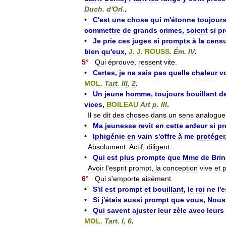
Duch
.
d
'
Orl
.
.
•
C
'
est
une
chose
qui
m
'
étonne
toujour
commettre
de
grands
crimes
,
soient
si
p
•
Je
prie
ces
juges
si
prompts
à
la
cens
bien
qu
'
eux
,
J
.
J
.
ROUSS
.
Ém
.
IV
.
5
°
Qui
éprouve
,
ressent
vite
.
•
Certes
,
je
ne
sais
pas
quelle
chaleur
v
MOL
.
Tart
.
III
,
2
.
•
Un
jeune
homme
,
toujours
bouillant
d
vices
,
BOILEAU
Art
p
.
III
.
Il
se
dit
des
choses
dans
un
sens
analogue
•
Ma
jeunesse
revit
en
cette
ardeur
si
pr
•
Iphigénie
en
vain
s
'
offre
à
me
protéger
Absolument
.
Actif
,
diligent
.
•
Qui
est
plus
prompte
que
Mme
de
Bri
Avoir
l
'
esprit
prompt
,
la
conception
vive
et
6
°
Qui
s
'
emporte
aisément
.
•
S
'
il
est
prompt
et
bouillant
,
le
roi
ne
l
'
e
•
Si
j
'
étais
aussi
prompt
que
vous
,
Nous
•
Qui
savent
ajuster
leur
zèle
avec
leurs
MOL
.
Tart
.
I
,
6
.