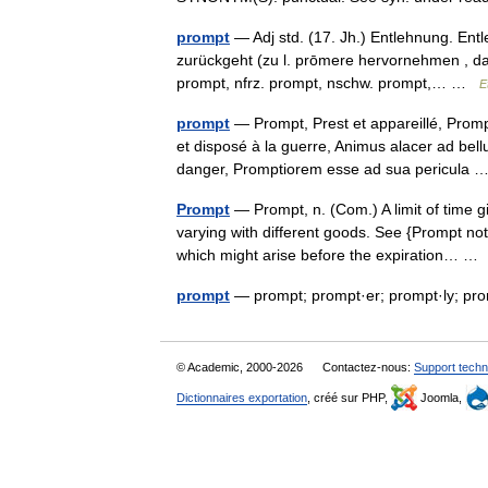
prompt
— Adj std. (17. Jh.) Entlehnung. Entl
zurückgeht (zu l. prōmere hervornehmen , da
prompt, nfrz. prompt, nschw. prompt,… …
E
prompt
— Prompt, Prest et appareillé, Promp
et disposé à la guerre, Animus alacer ad bel
danger, Promptiorem esse ad sua pericula
Prompt
— Prompt, n. (Com.) A limit of time g
varying with different goods. See {Prompt not
which might arise before the expiration… 
prompt
— prompt; prompt·er; prompt·ly; p
© Academic, 2000-2026
Contactez-nous:
Support techn
Dictionnaires exportation
, créé sur PHP,
Joomla,