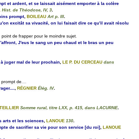
mpt
et
ardent
,
et
se
laissait
aisément
emporter
à
la
colère
.
Hist
.
de
Théodose
,
IV
,
3
.
ins
prompt
,
BOILEAU
Art
p
.
III
.
u
'
on
excitât
sa
vivacité
,
on
lui
faisait
dire
ce
qu
'
il
avait
résolu
u
point
de
frapper
pour
le
moindre
sujet
.
l
'
affront
,
J
'
eus
le
sang
un
peu
chaud
et
le
bras
un
peu
à
juger
mal
de
leur
prochain
,
LE
P
.
DU
CERCEAU
dans
prompt
de
....
rager
....
,
RÉGNIER
Élég
.
IV
.
TEILLIER
Somme
rural
,
titre
LXX
,
p
.
415
,
dans
LACURNE
.
s
arts
et
les
sciences
,
LANOUE
130
.
mpte
de
sacrifier
sa
vie
pour
son
service
[
du
roi
]
,
LANOUE