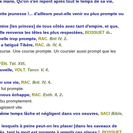
e
marie
,
Qu
'
on
s
'
en
repent
après
tout
le
temps
de
sa
vie
,
ette
jeunesse
!...
d
'
ailleurs
peut
-
elle
venir
ou
plus
prompte
ou
mine
[
les
princes
]
de
tous
côtés
avec
tant
d
'
empire
,
et
que
,
lle
renverse
les
têtes
les
plus
respectées
,
BOSSUET
ib
.
.
elle
trop
prompte
,
RAC
.
Brit
IV
,
2
.
]
a
fatigué
Tibère
,
RAC
.
ib
.
IV
,
4
.
ourse
.
Une
course
prompte
.
Un
coursier
aussi
prompt
que
les
FÉN
.
Tél
.
XVI
.
uvelle
,
VOLT
.
Tancr
.
V
,
4
.
er
une
vie
,
RAC
.
Brit
.
IV
,
4
.
fut
prompte
.
nous
échappe
,
RAC
.
Esth
.
II
,
2
.
bu
promptement
.
agissent
vite
.
même
temps
lâche
et
négligent
dans
vos
oeuvres
,
SACI
Bible
,
i
lesquels
à
peine
peut
-
on
les
placer
[
dans
les
caveaux
de
és
,
tant
la
mort
est
prompte
à
remplir
ces
places
!
,
BOSSUET