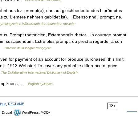
ehnt aus frz. prompt(e), das auf gleichbedeutendes l. prōmptus
s zu l. emere nehmen gebildet ist). Ebenso nndl. prompt, ne.
tymologisches Wörterbuch der deutschen sprache
tus. Prompt rhetoricien, Extemporalis rhetor. Un courage prompt
lum suscipiendum. Estre plus prompt, ou prest à regarder à son
 …
Thresor de la langue françoyse
iven for payment of an account for produce purchased, this limit
e}. [1913 Webster] To cover any probable difference of price
…
The Collaborative International Dictionary of English
rompt·ness; …
English syllables
ique
,
RÉCLAME
18+
Drupal,
WordPress, MODx.