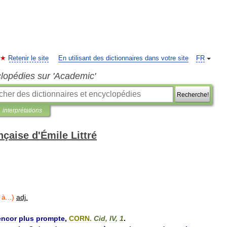
Retenir le site
En utilisant des dictionnaires dans votre site
FR
clopédies sur 'Academic'
Recherche!
interprétations
nçaise d'Émile Littré
à
...)
adj
.
encor
plus
prompte
,
CORN
.
Cid
,
IV
,
1
.