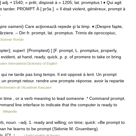
] adj. • 1540; « prêt, disposé à » 1205; lat. promptus I ♦ Qui agit
ans tarder. PROMPT À [ prɔ̃a ]. « Il était violent, généreux, prompt à
e
re oameni) Care acţionează repede şi la timp. ♦ (Despre fapte,
ârziere. – Din fr. prompt, lat. promptus. Trimis de oprocopiuc,
Dicționar Român
ter}; superl. {Promptest}.] [F. prompt, L. promptus, properly,
, evident, at hand, ready, quick, p. p. of promere to take or bring
ative International Dictionary of English
ui ne tarde pas long temps. Il est opposé à lent. Un prompt
 un prompt retour. rendre une prompte réponse. avoir la repartie
ictionnaire de l'Académie française
on time , or a verb meaning to lead someone .* Command prompt,
mand line interface to indicate that the computer is ready to
 …
Wikipedia
, noun. –adj. 1. ready and willing; on time; quick: »Be prompt to
 than he learns to be prompt (Sidonie M. Gruenberg).
dy. (Cf. ↑ …
Useful english dictionary