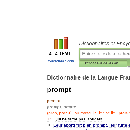
Dictionnaires et Ency
fr-academic.com
Dictionnaire de la Langue Française d'Émile Littré
Dictionnaire de la Langue Fra
prompt
prompt
prompt
,
ompte
(
pron
,
pron
-
t
' ;
au
masculin
,
le
t
se
lie
:
pron
-
t
1
°
Qui
ne
tarde
pas
,
soudain
.
•
Leur
abord
fut
bien
prompt
,
leur
fuite