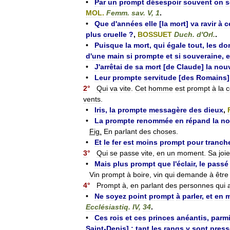
•
Par
un
prompt
désespoir
souvent
on
s
MOL
.
Femm
.
sav
.
V
,
1
.
•
Que
d
'
années
elle
[
la
mort
]
va
ravir
à
c
plus
cruelle
?
,
BOSSUET
Duch
.
d
'
Orl
.
.
•
Puisque
la
mort
,
qui
égale
tout
,
les
do
d
'
une
main
si
prompte
et
si
souveraine
,
e
•
J
'
arrêtai
de
sa
mort
[
de
Claude
]
la
nouv
•
Leur
prompte
servitude
[
des
Romains
2
°
Qui
va
vite
.
Cet
homme
est
prompt
à
la
c
vents
.
•
Iris
,
la
prompte
messagère
des
dieux
,
•
La
prompte
renommée
en
répand
la
no
Fig
.
En
parlant
des
choses
.
•
Et
le
fer
est
moins
prompt
pour
tranch
3
°
Qui
se
passe
vite
,
en
un
moment
.
Sa
joie
•
Mais
plus
prompt
que
l
'
éclair
,
le
passé
Vin
prompt
à
boire
,
vin
qui
demande
à
être
4
°
Prompt
à
,
en
parlant
des
personnes
qui
•
Ne
soyez
point
prompt
à
parler
,
et
en
Ecclésiastiq
.
IV
,
34
.
•
Ces
rois
et
ces
princes
anéantis
,
parm
Saint
-
Denis
] ;
tant
les
rangs
y
sont
press