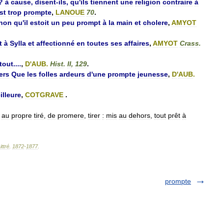
?
à
cause
,
disent
-
ils
,
qu
'
ils
tiennent
une
religion
contraire
à
st
trop
prompte
,
LANOUE
70
.
inon
qu
'
il
estoit
un
peu
prompt
à
la
main
et
cholere
,
AMYOT
t
à
Sylla
et
affectionné
en
toutes
ses
affaires
,
AMYOT
Crass
.
tout
....
,
D
'
AUB
.
Hist
.
II
,
129
.
ers
Que
les
folles
ardeurs
d
'
une
prompte
jeunesse
,
D
'
AUB
.
illeure
,
COTGRAVE
.
,
au
propre
tiré
,
de
promere
,
tirer
:
mis
au
dehors
,
tout
prêt
à
ittré
.
1872
-
1877
.
prompte