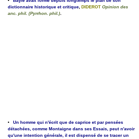
•
Bayle avait formé depuis longtemps le plan de son
dictionnaire historique et critique
,
DIDEROT
Opinion des
anc. phil. (Pyrrhon. phil.)
.
•
Un homme qui n'écrit que de caprice et par pensées
détachées, comme Montaigne dans ses Essais, peut n'avoir
qu'une intention générale, il est dispensé de se tracer un