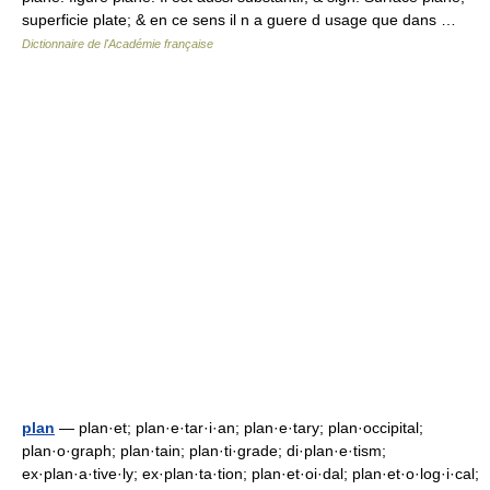
superficie plate; & en ce sens il n a guere d usage que dans …
Dictionnaire de l'Académie française
plan
— plan·et; plan·e·tar·i·an; plan·e·tary; plan·occipital;
plan·o·graph; plan·tain; plan·ti·grade; di·plan·e·tism;
ex·plan·a·tive·ly; ex·plan·ta·tion; plan·et·oi·dal; plan·et·o·log·i·cal;