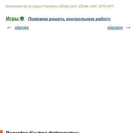
Dictionnaire de la Langue Française d'Émile Littré
.
d'Émile Littré
.
1872-1877
.
Игры ⚽
Поможем решить контрольную работу
plamée
planaire