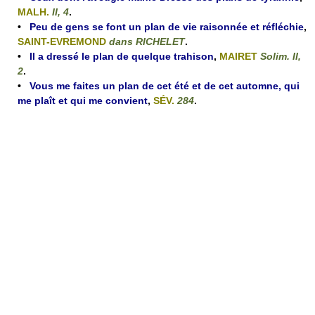
MALH.
II, 4
.
•
Peu de gens se font un plan de vie raisonnée et réfléchie
,
SAINT-EVREMOND
dans RICHELET
.
•
Il a dressé le plan de quelque trahison
,
MAIRET
Solim. II,
2
.
•
Vous me faites un plan de cet été et de cet automne, qui
me plaît et qui me convient
,
SÉV.
284
.