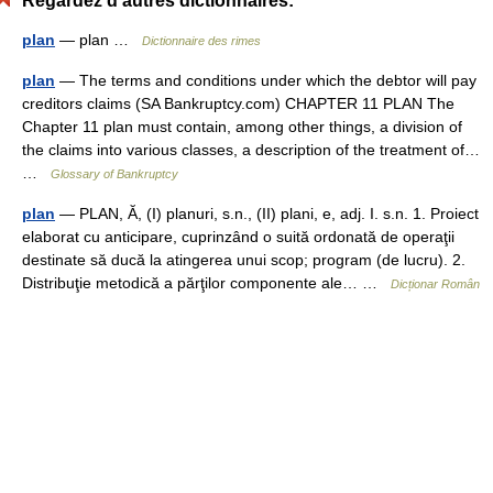
Regardez d'autres dictionnaires:
plan
— plan …
Dictionnaire des rimes
plan
— The terms and conditions under which the debtor will pay
creditors claims (SA Bankruptcy.com) CHAPTER 11 PLAN The
Chapter 11 plan must contain, among other things, a division of
the claims into various classes, a description of the treatment of…
…
Glossary of Bankruptcy
plan
— PLAN, Ă, (I) planuri, s.n., (II) plani, e, adj. I. s.n. 1. Proiect
elaborat cu anticipare, cuprinzând o suită ordonată de operaţii
destinate să ducă la atingerea unui scop; program (de lucru). 2.
Distribuţie metodică a părţilor componente ale… …
Dicționar Român