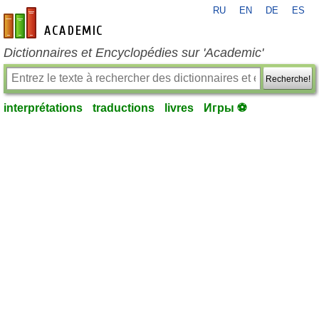
RU
EN
DE
ES
fr-academic.com
Dictionnaires et Encyclopédies sur 'Academic'
Recherche!
interprétations
traductions
livres
Игры ⚽