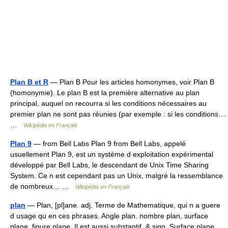
Plan B et R
— Plan B Pour les articles homonymes, voir Plan B
(homonymie). Le plan B est la première alternative au plan
principal, auquel on recourra si les conditions nécessaires au
premier plan ne sont pas réunies (par exemple : si les conditions…
…
Wikipédia en Français
Plan 9
— from Bell Labs Plan 9 from Bell Labs, appelé
usuellement Plan 9, est un système d exploitation expérimental
développé par Bell Labs, le descendant de Unix Time Sharing
System. Ce n est cependant pas un Unix, malgré la ressemblance
de nombreux… …
Wikipédia en Français
plan
— Plan, [pl]ane. adj. Terme de Mathematique, qui n a guere
d usage qu en ces phrases. Angle plan. nombre plan, surface
plane. figure plane. Il est aussi substantif, & sign. Surface plane,