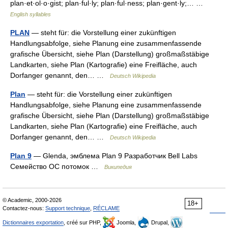
plan·et·ol·o·gist; plan·ful·ly; plan·ful·ness; plan·gent·ly;… …
English syllables
PLAN
— steht für: die Vorstellung einer zukünftigen
Handlungsabfolge, siehe Planung eine zusammenfassende
grafische Übersicht, siehe Plan (Darstellung) großmaßstäbige
Landkarten, siehe Plan (Kartografie) eine Freifläche, auch
Dorfanger genannt, den… …
Deutsch Wikipedia
Plan
— steht für: die Vorstellung einer zukünftigen
Handlungsabfolge, siehe Planung eine zusammenfassende
grafische Übersicht, siehe Plan (Darstellung) großmaßstäbige
Landkarten, siehe Plan (Kartografie) eine Freifläche, auch
Dorfanger genannt, den… …
Deutsch Wikipedia
Plan 9
— Glenda, эмблема Plan 9 Разработчик Bell Labs
Семейство ОС потомок …
Википедия
© Academic, 2000-2026
18+
Contactez-nous:
Support technique
,
RÉCLAME
Dictionnaires exportation
, créé sur PHP,
Joomla,
Drupal,