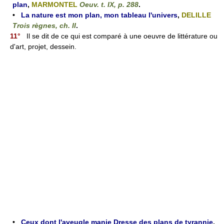
plan
,
MARMONTEL
Oeuv. t. IX, p. 288
.
•
La nature est mon plan, mon tableau l'univers
,
DELILLE
Trois règnes, ch. II
.
11°
Il se dit de ce qui est comparé à une oeuvre de littérature ou
d'art, projet, dessein.
•
Ceux dont l'aveugle manie Dresse des plans de tyrannie
,