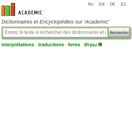
RU
EN
DE
ES
fr-academic.com
Dictionnaires et Encyclopédies sur 'Academic'
Recherche!
interprétations
traductions
livres
Игры ⚽