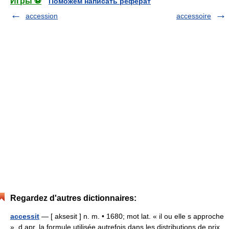
Игры ⚽
Поможем написать реферат
accession
accessoire
Regardez d'autres dictionnaires:
accessit
— [ aksesit ] n. m. • 1680; mot lat. « il ou elle s approche
», d apr. la formule utilisée autrefois dans les distributions de prix