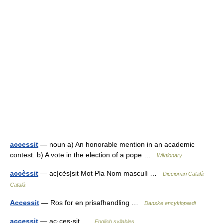
accessit
— noun a) An honorable mention in an academic
contest. b) A vote in the election of a pope …
Wiktionary
accèssit
— ac|cès|sit Mot Pla Nom masculí …
Diccionari Català-
Català
Accessit
— Ros for en prisafhandling …
Danske encyklopædi
accessit
— ac·ces·sit …
English syllables