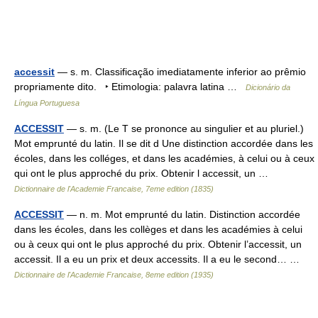
accessit
— s. m. Classificação imediatamente inferior ao prêmio
propriamente dito. ‣ Etimologia: palavra latina …
Dicionário da
Língua Portuguesa
ACCESSIT
— s. m. (Le T se prononce au singulier et au pluriel.)
Mot emprunté du latin. Il se dit d Une distinction accordée dans les
écoles, dans les colléges, et dans les académies, à celui ou à ceux
qui ont le plus approché du prix. Obtenir l accessit, un …
Dictionnaire de l'Academie Francaise, 7eme edition (1835)
ACCESSIT
— n. m. Mot emprunté du latin. Distinction accordée
dans les écoles, dans les collèges et dans les académies à celui
ou à ceux qui ont le plus approché du prix. Obtenir l’accessit, un
accessit. Il a eu un prix et deux accessits. Il a eu le second… …
Dictionnaire de l'Academie Francaise, 8eme edition (1935)