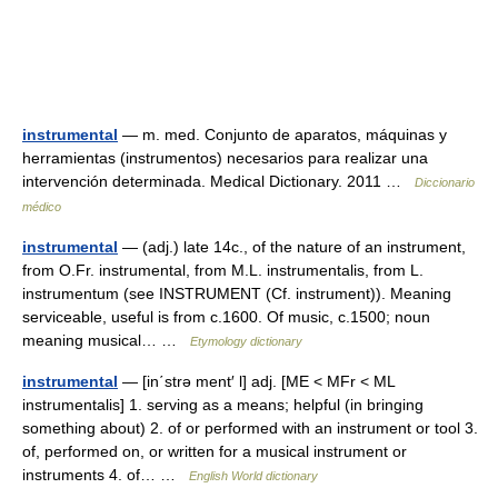
instrumental
— m. med. Conjunto de aparatos, máquinas y
herramientas (instrumentos) necesarios para realizar una
intervención determinada. Medical Dictionary. 2011 …
Diccionario
médico
instrumental
— (adj.) late 14c., of the nature of an instrument,
from O.Fr. instrumental, from M.L. instrumentalis, from L.
instrumentum (see INSTRUMENT (Cf. instrument)). Meaning
serviceable, useful is from c.1600. Of music, c.1500; noun
meaning musical… …
Etymology dictionary
instrumental
— [in΄strə ment′ l] adj. [ME < MFr < ML
instrumentalis] 1. serving as a means; helpful (in bringing
something about) 2. of or performed with an instrument or tool 3.
of, performed on, or written for a musical instrument or
instruments 4. of… …
English World dictionary