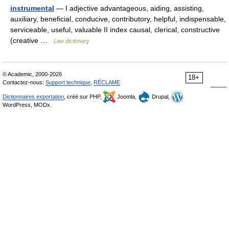
instrumental
— I adjective advantageous, aiding, assisting,
auxiliary, beneficial, conducive, contributory, helpful, indispensable,
serviceable, useful, valuable II index causal, clerical, constructive
(creative …
Law dictionary
© Academic, 2000-2026
18+
Contactez-nous:
Support technique
,
RÉCLAME
Dictionnaires exportation
, créé sur PHP,
Joomla,
Drupal,
WordPress, MODx.