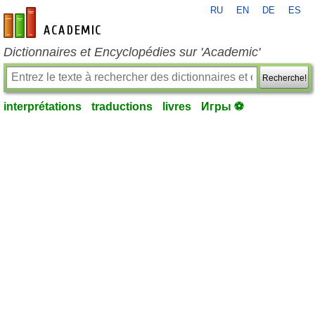
RU
EN
DE
ES
fr-academic.com
Dictionnaires et Encyclopédies sur 'Academic'
Recherche!
interprétations
traductions
livres
Игры ⚽