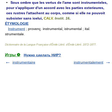
•
Sous ombre que les vertus de l'ame sont instrumenteles,
pour s'appliquer d'un accord avec les parties exterieures,
ces rustres l'attachent au corps, comme si elle ne pouvoit
subsister sans icelui
,
CALV.
Instit. 16
.
ÉTYMOLOGIE
Instrument
; provenç. instrumental, istrumental ; ital.
strumentale.
Dictionnaire de la Langue Française d'Émile Littré
.
d'Émile Littré
.
1872-1877
.
Игры ⚽
Нужно сделать НИР?
instrumentaire
instrumentalement