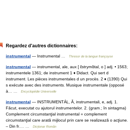
Regardez d'autres dictionnaires:
instrumental
— Instrumental …
Thresor de la langue françoyse
instrumental
— instrumental, ale, aux [ ɛ̃strymɑ̃tal, o ] adj. • 1563;
instrumentele 1361; de instrument 1 ♦ Didact. Qui sert d
instrument. Les pièces instrumentales d un procès. 2 ♦ (1390) Qui
s exécute avec des instruments. Musique instrumentale (opposé
à… …
Encyclopédie Universelle
instrumental
— INSTRUMENTÁL, Ă, instrumentali, e, adj. 1.
Făcut, executat cu ajutorul instrumentelor. 2. (gram.; în sintagma)
Complement circumstanţial instrumental = complement
circumstanţial care arată mijlocul prin care se realizează o acţiune.
– Din fr.… …
Dicționar Român