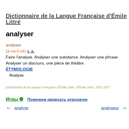
Dictionnaire de la Langue Française d'Émile
Littré
analyser
analyser
(a-na-li-zé)
v. a.
Faire l'analyse. Analyser une substance. Analyser une phrase.
Analyser un discours, une pièce de théâtre.
ÉTYMOLOGIE
Analyse.
Dictionnaire de la Langue Française d'Émile Littré
.
d'Émile Littré
.
1872-1877
.
Игры ⚽
Поможем написать курсовую
analyse
analyseur