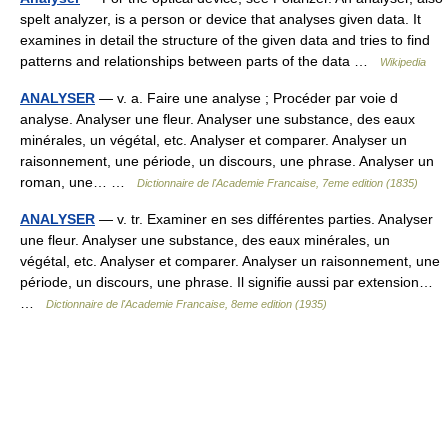
spelt analyzer, is a person or device that analyses given data. It
examines in detail the structure of the given data and tries to find
patterns and relationships between parts of the data …
Wikipedia
ANALYSER
— v. a. Faire une analyse ; Procéder par voie d
analyse. Analyser une fleur. Analyser une substance, des eaux
minérales, un végétal, etc. Analyser et comparer. Analyser un
raisonnement, une période, un discours, une phrase. Analyser un
roman, une… …
Dictionnaire de l'Academie Francaise, 7eme edition (1835)
ANALYSER
— v. tr. Examiner en ses différentes parties. Analyser
une fleur. Analyser une substance, des eaux minérales, un
végétal, etc. Analyser et comparer. Analyser un raisonnement, une
période, un discours, une phrase. Il signifie aussi par extension…
…
Dictionnaire de l'Academie Francaise, 8eme edition (1935)