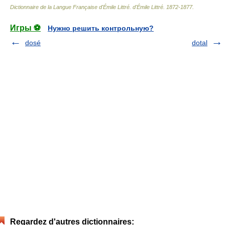
Dictionnaire de la Langue Française d'Émile Littré
.
d'Émile Littré
.
1872-1877
.
Игры ⚽
Нужно решить контрольную?
dosé
dotal
Regardez d'autres dictionnaires: