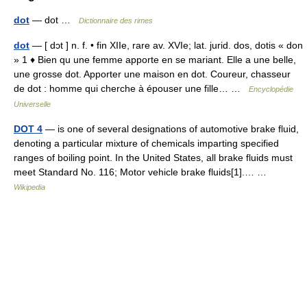
dot
— dot …
Dictionnaire des rimes
dot
— [ dɔt ] n. f. • fin XIIe, rare av. XVIe; lat. jurid. dos, dotis « don
» 1 ♦ Bien qu une femme apporte en se mariant. Elle a une belle,
une grosse dot. Apporter une maison en dot. Coureur, chasseur
de dot : homme qui cherche à épouser une fille… …
Encyclopédie
Universelle
DOT 4
— is one of several designations of automotive brake fluid,
denoting a particular mixture of chemicals imparting specified
ranges of boiling point. In the United States, all brake fluids must
meet Standard No. 116; Motor vehicle brake fluids[1].… …
Wikipedia