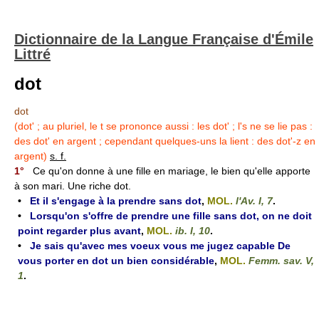
Dictionnaire de la Langue Française d'Émile
Littré
dot
dot
(dot' ; au pluriel, le t se prononce aussi : les dot' ; l's ne se lie pas :
des dot' en argent ; cependant quelques-uns la lient : des dot'-z en
argent)
s. f.
1°
Ce qu'on donne à une fille en mariage, le bien qu'elle apporte
à son mari. Une riche dot.
•
Et il s'engage à la prendre sans dot
,
MOL.
l'Av. I, 7
.
•
Lorsqu'on s'offre de prendre une fille sans dot, on ne doit
point regarder plus avant
,
MOL.
ib. I, 10
.
•
Je sais qu'avec mes voeux vous me jugez capable De
vous porter en dot un bien considérable
,
MOL.
Femm. sav. V,
1
.