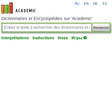
RU
EN
DE
ES
fr-academic.com
Dictionnaires et Encyclopédies sur 'Academic'
Recherche!
interprétations
traductions
livres
Игры ⚽