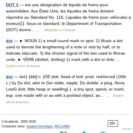
DOT 3
— est une désignation de liquide de freins pour
automobiles. Aux États Unis, les liquides de freins doivent
répondre au Standard No. 116; Liquides de freins pour véhicules à
moteur[1]. Sous ce standard, le Department of Transportation
(DOT) donne… …
Wikipédia en Français
dot
— ► NOUN 1) a small round mark or spot. 2) Music a dot
used to denote the lengthening of a note or rest by half, or to
indicate staccato. 3) the shorter signal of the two used in Morse
code. ► VERB (dotted, dotting) 1) mark with a dot or dots …
English terms dictionary
dot
— dot1 [dät] n. [OE dott, head of boil: prob. reinforced (16th
c.) by Du dot, akin to Ger dütte, nipple, Du dodde, a plug, Norw,
LowG dott, little heap or swelling] 1. a tiny spot, speck, or mark,
esp. one made with or as with a pointed object; as… …
English
World dictionary
© Academic, 2000-2026
18+
Contactez-nous:
Support technique
,
RÉCLAME