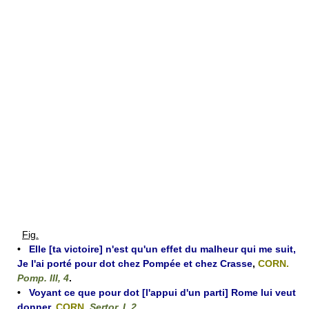
Fig.
•
Elle [ta victoire] n'est qu'un effet du malheur qui me suit,
Je l'ai porté pour dot chez Pompée et chez Crasse
,
CORN.
Pomp. III, 4
.
•
Voyant ce que pour dot [l'appui d'un parti] Rome lui veut
donner
,
CORN.
Sertor. I, 2
.