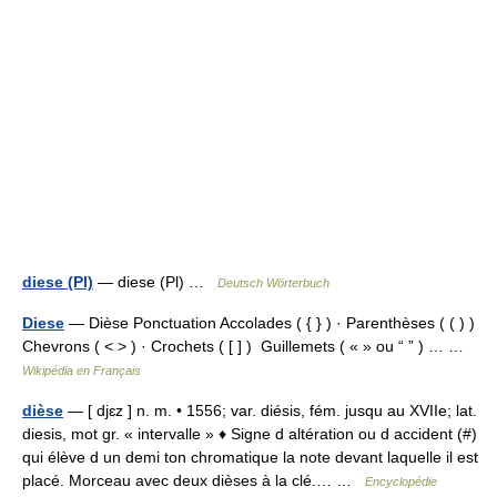
diese (Pl)
— diese (Pl) …
Deutsch Wörterbuch
Diese
— Dièse Ponctuation Accolades ( { } ) · Parenthèses ( ( ) )
Chevrons ( < > ) · Crochets ( [ ] ) Guillemets ( « » ou “ ” ) … …
Wikipédia en Français
dièse
— [ djɛz ] n. m. • 1556; var. diésis, fém. jusqu au XVIIe; lat.
diesis, mot gr. « intervalle » ♦ Signe d altération ou d accident (#)
qui élève d un demi ton chromatique la note devant laquelle il est
placé. Morceau avec deux dièses à la clé.… …
Encyclopédie