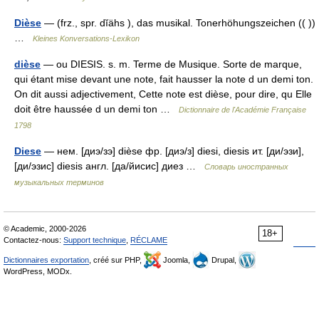
Dièse
— (frz., spr. dĭähs ), das musikal. Tonerhöhungszeichen (( ))
…
Kleines Konversations-Lexikon
dièse
— ou DIESIS. s. m. Terme de Musique. Sorte de marque,
qui étant mise devant une note, fait hausser la note d un demi ton.
On dit aussi adjectivement, Cette note est dièse, pour dire, qu Elle
doit être haussée d un demi ton …
Dictionnaire de l'Académie Française
1798
Diese
— нем. [диэ/зэ] dièse фр. [диэ/з] diesi, diesis ит. [ди/эзи],
[ди/эзис] diesis англ. [да/йисис] диез …
Словарь иностранных
музыкальных терминов
© Academic, 2000-2026
18+
Contactez-nous:
Support technique
,
RÉCLAME
Dictionnaires exportation
, créé sur PHP,
Joomla,
Drupal,
WordPress, MODx.