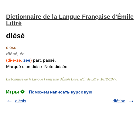
Dictionnaire de la Langue Française d'Émile
Littré
diésé
diésé
diésé, ée
(di-é-zé,
zée
)
part. passé
.
Marqué d'un dièse. Note diésée.
Dictionnaire de la Langue Française d'Émile Littré
.
d'Émile Littré
.
1872-1877
.
Игры ⚽
Поможем написать курсовую
diésis
diétine