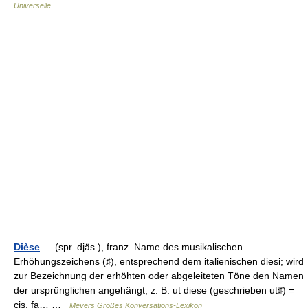
Universelle
Dièse
— (spr. djǟs ), franz. Name des musikalischen
Erhöhungszeichens (♯), entsprechend dem italienischen diesi; wird
zur Bezeichnung der erhöhten oder abgeleiteten Töne den Namen
der ursprünglichen angehängt, z. B. ut diese (geschrieben ut♯) =
cis, fa… …
Meyers Großes Konversations-Lexikon