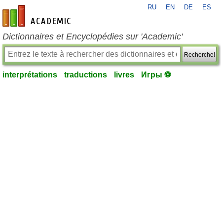
RU
EN
DE
ES
fr-academic.com
Dictionnaires et Encyclopédies sur 'Academic'
Recherche!
interprétations
traductions
livres
Игры ⚽