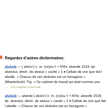
Regardez d'autres dictionnaires:
alvéole
— [ alveɔl ] n. m. (vx)ou f. • XVIe; alveolle 1519; lat.
alveolus, dimin. de alveus « cavité » 1 ♦ Cellule de cire que fait l
abeille. « Chacun de ces alvéoles est un hexagone »
(Maeterlinck). Fig. « Ce cabinet de travail qui était comme une…
…
Encyclopédie Universelle
alvéolé
— alvéole [ alveɔl ] n. m. (vx)ou f. • XVIe; alveolle 1519;
lat. alveolus, dimin. de alveus « cavité » 1 ♦ Cellule de cire que fait
l abeille. « Chacun de ces alvéoles est un hexagone »