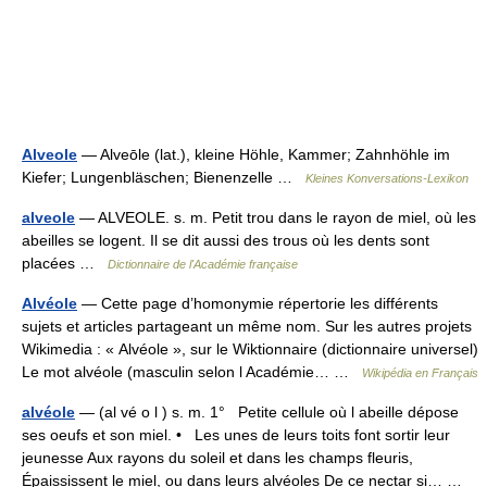
Alveole
— Alveōle (lat.), kleine Höhle, Kammer; Zahnhöhle im
Kiefer; Lungenbläschen; Bienenzelle …
Kleines Konversations-Lexikon
alveole
— ALVEOLE. s. m. Petit trou dans le rayon de miel, où les
abeilles se logent. Il se dit aussi des trous où les dents sont
placées …
Dictionnaire de l'Académie française
Alvéole
— Cette page d’homonymie répertorie les différents
sujets et articles partageant un même nom. Sur les autres projets
Wikimedia : « Alvéole », sur le Wiktionnaire (dictionnaire universel)
Le mot alvéole (masculin selon l Académie… …
Wikipédia en Français
alvéole
— (al vé o l ) s. m. 1° Petite cellule où l abeille dépose
ses oeufs et son miel. • Les unes de leurs toits font sortir leur
jeunesse Aux rayons du soleil et dans les champs fleuris,
Épaississent le miel, ou dans leurs alvéoles De ce nectar si… …