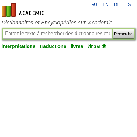
RU
EN
DE
ES
fr-academic.com
Dictionnaires et Encyclopédies sur 'Academic'
Recherche!
interprétations
traductions
livres
Игры ⚽