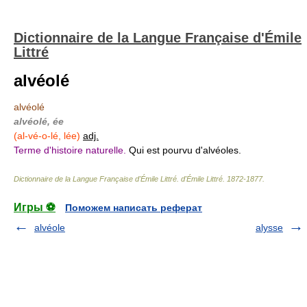
Dictionnaire de la Langue Française d'Émile
Littré
alvéolé
alvéolé
alvéolé, ée
(al-vé-o-lé, lée)
adj.
Terme d'histoire naturelle.
Qui est pourvu d'alvéoles.
Dictionnaire de la Langue Française d'Émile Littré
.
d'Émile Littré
.
1872-1877
.
Игры ⚽
Поможем написать реферат
alvéole
alysse