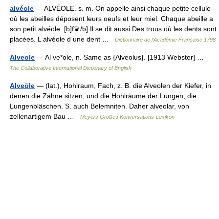
alvéole
— ALVÉOLE. s. m. On appelle ainsi chaque petite cellule
où les abeilles déposent leurs oeufs et leur miel. Chaque abeille a
son petit alvéole. [b]f♛/b] Il se dit aussi Des trous où les dents sont
placées. L alvéole d une dent …
Dictionnaire de l'Académie Française 1798
Alveole
— Al ve*ole, n. Same as {Alveolus}. [1913 Webster] …
The Collaborative International Dictionary of English
Alveōle
— (lat.), Hohlraum, Fach, z. B. die Alveolen der Kiefer, in
denen die Zähne sitzen, und die Hohlräume der Lungen, die
Lungenbläschen. S. auch Belemniten. Daher alveolar, von
zellenartigem Bau …
Meyers Großes Konversations-Lexikon