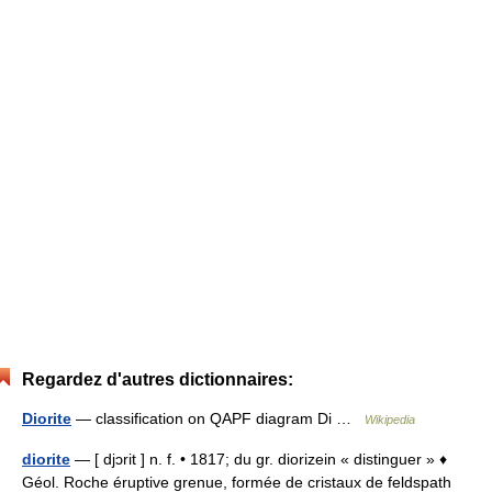
Regardez d'autres dictionnaires:
Diorite
— classification on QAPF diagram Di …
Wikipedia
diorite
— [ djɔrit ] n. f. • 1817; du gr. diorizein « distinguer » ♦
Géol. Roche éruptive grenue, formée de cristaux de feldspath