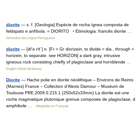
diorite
— s. f. [Geologia] Espécie de rocha ígnea composta de
feldspato e anfíbola. = DIORITO ‣ Etimologia: francês diorite …
Dicionário da Língua Portuguesa
diorite
— [dī′ə rīt΄] n. [Fr < Gr diorizein, to divide < dia , through +
horizein, to separate: see HORIZON] a dark gray, intrusive
igneous rock consisting chiefly of plagioclase and hornblende …
English World dictionary
Diorite
— Hache polie en diorite néolithique – Environs de Reims
(Marnes) France – Collection d’Alexis Damour – Muséum de
Toulouse PRE.2009.0.215.1 (250x52x33mm) La diorite est une
roche magmatique plutonique grenue composée de plagioclase, d
amphibole …
Wikipédia en Français