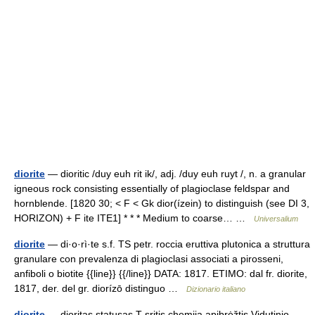
diorite
— dioritic /duy euh rit ik/, adj. /duy euh ruyt /, n. a granular
igneous rock consisting essentially of plagioclase feldspar and
hornblende. [1820 30; < F < Gk dior(ízein) to distinguish (see DI 3,
HORIZON) + F ite ITE1] * * * Medium to coarse… …
Universalium
diorite
— di·o·rì·te s.f. TS petr. roccia eruttiva plutonica a struttura
granulare con prevalenza di plagioclasi associati a pirosseni,
anfiboli o biotite {{line}} {{/line}} DATA: 1817. ETIMO: dal fr. diorite,
1817, der. del gr. diorízō distinguo …
Dizionario italiano
diorite
— dioritas statusas T sritis chemija apibrėžtis Vidutinio