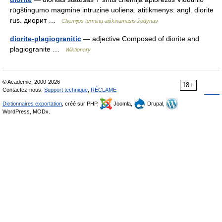
rūgštingumo magminė intruzinė uoliena. atitikmenys: angl. diorite
rus. диорит …
Chemijos terminų aiškinamasis žodynas
diorite-plagiogranitic
— adjective Composed of diorite and
plagiogranite …
Wiktionary
© Academic, 2000-2026
18+
Contactez-nous:
Support technique
,
RÉCLAME
Dictionnaires exportation
, créé sur PHP,
Joomla,
Drupal,
WordPress, MODx.