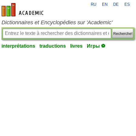
RU
EN
DE
ES
fr-academic.com
Dictionnaires et Encyclopédies sur 'Academic'
Recherche!
interprétations
traductions
livres
Игры ⚽