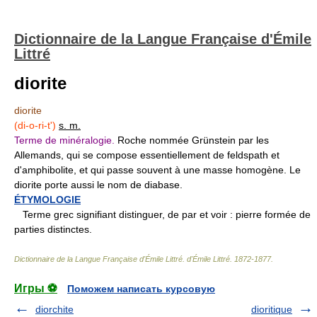
Dictionnaire de la Langue Française d'Émile
Littré
diorite
diorite
(di-o-ri-t')
s. m.
Terme de minéralogie.
Roche nommée Grünstein par les
Allemands, qui se compose essentiellement de feldspath et
d'amphibolite, et qui passe souvent à une masse homogène. Le
diorite porte aussi le nom de diabase.
ÉTYMOLOGIE
Terme grec signifiant distinguer, de par et voir : pierre formée de
parties distinctes.
Dictionnaire de la Langue Française d'Émile Littré
.
d'Émile Littré
.
1872-1877
.
Игры ⚽
Поможем написать курсовую
diorchite
dioritique