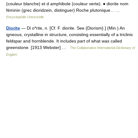
(couleur blanche) et d amphibole (couleur verte). ● diorite nom
féminin (grec dioridzein, distinguer) Roche plutonique… …
Encyclopédie Universelle
Diorite
— Di o*rite, n. [Cf. F. diorite. See {Diorism}.] (Min.) An
igneous, crystalline in structure, consisting essentially of a triclinic
feldspar and hornblende. It includes part of what was called
greenstone. [1913 Webster] …
The Collaborative International Dictionary of
English