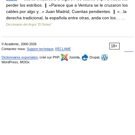
perder los estribos. ❙ «Parece que a Ventura se le cruzaron los
cables por algo y...» Juan Madrid, Cuentas pendientes. ❙ «...la
derecha tradicional, la española entre otras, anda con los… …
Diccionario del Argot "El Sohez"
© Academic, 2000-2026
18+
Contactez-nous:
Support technique
,
RÉCLAME
Dictionnaires exportation
, créé sur PHP,
Joomla,
Drupal,
WordPress, MODx.