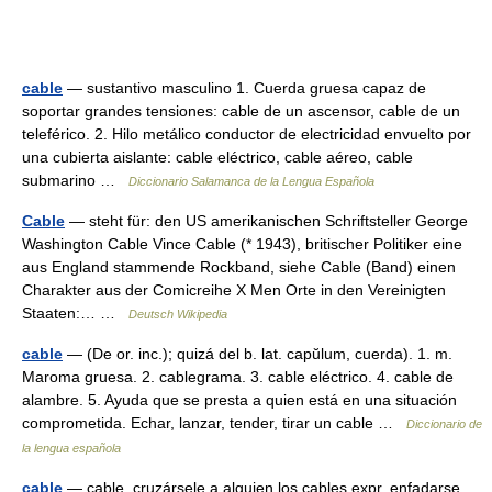
cable
— sustantivo masculino 1. Cuerda gruesa capaz de
soportar grandes tensiones: cable de un ascensor, cable de un
teleférico. 2. Hilo metálico conductor de electricidad envuelto por
una cubierta aislante: cable eléctrico, cable aéreo, cable
submarino …
Diccionario Salamanca de la Lengua Española
Cable
— steht für: den US amerikanischen Schriftsteller George
Washington Cable Vince Cable (* 1943), britischer Politiker eine
aus England stammende Rockband, siehe Cable (Band) einen
Charakter aus der Comicreihe X Men Orte in den Vereinigten
Staaten:… …
Deutsch Wikipedia
cable
— (De or. inc.); quizá del b. lat. capŭlum, cuerda). 1. m.
Maroma gruesa. 2. cablegrama. 3. cable eléctrico. 4. cable de
alambre. 5. Ayuda que se presta a quien está en una situación
comprometida. Echar, lanzar, tender, tirar un cable …
Diccionario de
la lengua española
cable
— cable, cruzársele a alguien los cables expr. enfadarse,