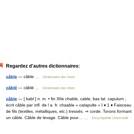
Regardez d'autres dictionnaires:
câble
— câble …
Dictionnaire des rimes
câblé
— câblé …
Dictionnaire des rimes
câble
— [ kabl ] n. m. • fin XIIe chable, cable; bas lat. capulum ;
écrit câble par infl. de l a. fr. chaable « catapulte » I ♦ 1 ♦ Faisceau
de fils (textiles, métalliques, etc.) tressés. ⇒ corde. Torons formant
un câble. Câble de levage. Câble pour… …
Encyclopédie Universelle