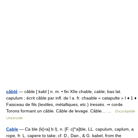
câblé
— câble [ kabl ] n. m. • fin XIIe chable, cable; bas lat.
capulum ; écrit câble par infl. de l a. fr. chaable « catapulte » I ♦ 1 ♦
Faisceau de fils (textiles, métalliques, etc.) tressés. ⇒ corde.
Torons formant un câble. Câble de levage. Câble… …
Encyclopédie
Universelle
Cable
— Ca ble (k[=a] b l), n. [F. c[^a]ble, LL. capulum, caplum, a
rope, fr. L. capere to take; cf. D., Dan., & G. kabel, from the