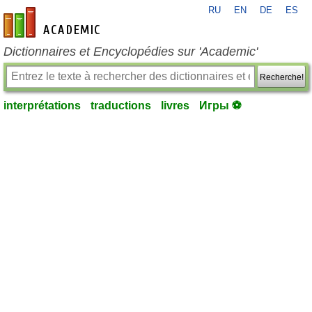
RU
EN
DE
ES
fr-academic.com
Dictionnaires et Encyclopédies sur 'Academic'
Recherche!
interprétations
traductions
livres
Игры ⚽