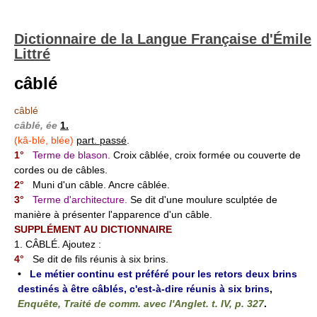
Dictionnaire de la Langue Française d'Émile
Littré
câblé
câblé
câblé, ée
1.
(kâ-blé, blée)
part. passé
.
1°
Terme de blason.
Croix câblée, croix formée ou couverte de
cordes ou de câbles.
2°
Muni d'un câble. Ancre câblée.
3°
Terme d'architecture.
Se dit d'une moulure sculptée de
manière à présenter l'apparence d'un câble.
SUPPLÉMENT AU DICTIONNAIRE
1. CÂBLÉ. Ajoutez :
4°
Se dit de fils réunis à six brins.
•
Le métier continu est préféré pour les retors deux brins
destinés à être câblés, c'est-à-dire réunis à six brins
,
Enquête, Traité de comm. avec l'Anglet. t. IV, p. 327
.