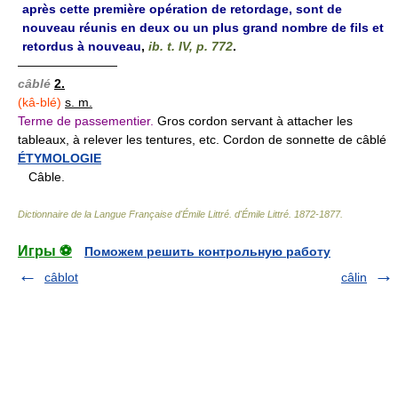
après cette première opération de retordage, sont de
nouveau réunis en deux ou un plus grand nombre de fils et
retordus à nouveau
,
ib. t. IV, p. 772
.
————————
câblé
2.
(kâ-blé)
s. m.
Terme de passementier.
Gros cordon servant à attacher les
tableaux, à relever les tentures, etc. Cordon de sonnette de câblé
ÉTYMOLOGIE
Câble.
Dictionnaire de la Langue Française d'Émile Littré
.
d'Émile Littré
.
1872-1877
.
Игры ⚽
Поможем решить контрольную работу
câblot
câlin