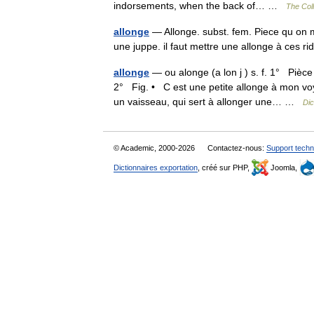
indorsements, when the back of… …
The Coll
allonge
— Allonge. subst. fem. Piece qu on m
une juppe. il faut mettre une allonge à ces
allonge
— ou alonge (a lon j ) s. f. 1° Pièce
2° Fig. • C est une petite allonge à mon v
un vaisseau, qui sert à allonger une… …
Dic
© Academic, 2000-2026
Contactez-nous:
Support techn
Dictionnaires exportation
, créé sur PHP,
Joomla,