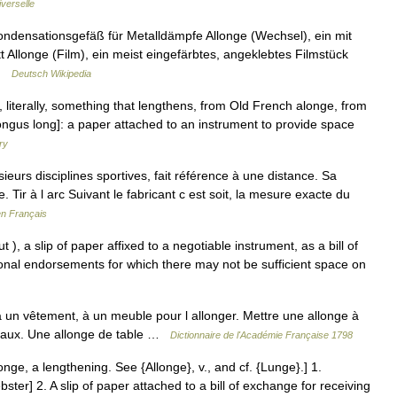
verselle
Kondensationsgefäß für Metalldämpfe Allonge (Wechsel), ein mit
llonge (Film), ein meist eingefärbtes, angeklebtes Filmstück
 …
Deutsch Wikipedia
h, literally, something that lengthens, from Old French alonge, from
longus long]: a paper attached to an instrument to provide space
ry
ieurs disciplines sportives, fait référence à une distance. Sa
e. Tir à l arc Suivant le fabricant c est soit, la mesure exacte du
en Français
), a slip of paper affixed to a negotiable instrument, as a bill of
ional endorsements for which there may not be sufficient space on
un vêtement, à un meuble pour l allonger. Mettre une allonge à
ideaux. Une allonge de table …
Dictionnaire de l'Académie Française 1798
longe, a lengthening. See {Allonge}, v., and cf. {Lunge}.] 1.
ster] 2. A slip of paper attached to a bill of exchange for receiving