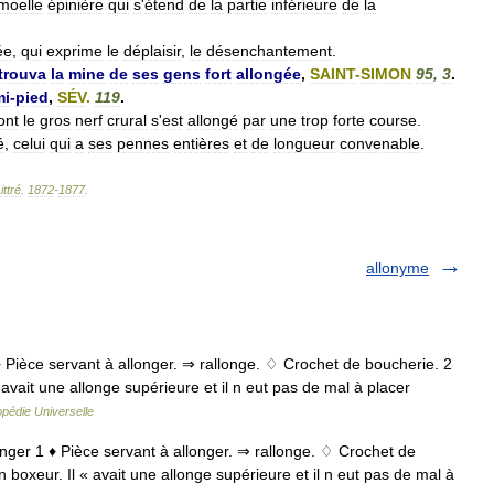
moelle
épinière
qui
s
'
étend
de
la
partie
inférieure
de
la
ée
,
qui
exprime
le
déplaisir
,
le
désenchantement
.
trouva
la
mine
de
ses
gens
fort
allongée
,
SAINT
-
SIMON
95
,
3
.
mi
-
pied
,
SÉV
.
119
.
ont
le
gros
nerf
crural
s
'
est
allongé
par
une
trop
forte
course
.
é
,
celui
qui
a
ses
pennes
entières
et
de
longueur
convenable
.
ittré
.
1872
-
1877
.
allonyme
 1 ♦ Pièce servant à allonger. ⇒ rallonge. ♢ Crochet de boucherie. 2
avait une allonge supérieure et il n eut pas de mal à placer
pédie Universelle
allonger 1 ♦ Pièce servant à allonger. ⇒ rallonge. ♢ Crochet de
boxeur. Il « avait une allonge supérieure et il n eut pas de mal à