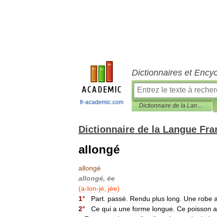
Dictionnaires et Ency
fr-academic.com
Dictionnaire de la Langue Française d'Émile Littré
Dictionnaire de la Langue Fra
allongé
allongé
allongé
,
ée
(
a
-
lon
-
jé
,
jée
)
1
°
Part
.
passé
.
Rendu
plus
long
.
Une
robe
2
°
Ce
qui
a
une
forme
longue
.
Ce
poisson
a