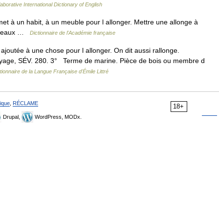
aborative International Dictionary of English
et à un habit, à un meuble pour l allonger. Mettre une allonge à
 rideaux …
Dictionnaire de l'Académie française
 ajoutée à une chose pour l allonger. On dit aussi rallonge.
oyage, SÉV. 280. 3° Terme de marine. Pièce de bois ou membre d
tionnaire de la Langue Française d'Émile Littré
ique
,
RÉCLAME
18+
Drupal,
WordPress, MODx.