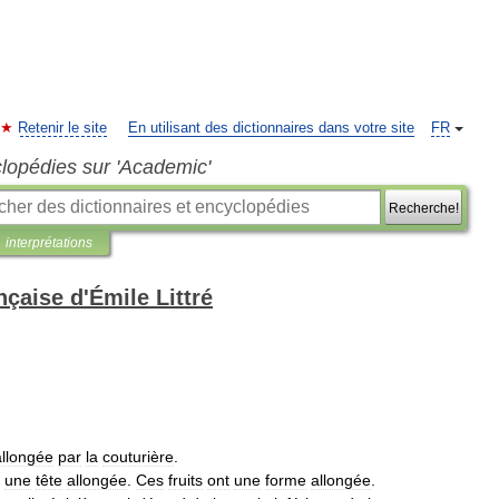
Retenir le site
En utilisant des dictionnaires dans votre site
FR
clopédies sur 'Academic'
Recherche!
interprétations
nçaise d'Émile Littré
allongée
par
la
couturière
.
une
tête
allongée
.
Ces
fruits
ont
une
forme
allongée
.