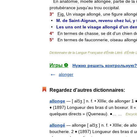
En
anatomie
,
moelle
allongée
,
partie
de
la
protubérance
jusqu
'
au
trou
occipital
.
3
°
Fig
.
Un
visage
allongé
,
une
figure
allong
•
M
.
de
Saint
-
Aignan
,
revenu
chez
lui
,
y
•
Les
uns
ont
le
visage
allongé
d
'
un
de
4
°
En
termes
de
chasse
,
se
dit
d
'
un
chien
d
5
°
En
termes
de
fauconnerie
,
oiseau
allong
Dictionnaire
de
la
Langue
Française
d
'
Émile
Littré
.
d
'
Émile
L
Игры ⚽
Нужно решить контрольную?
alonger
Regardez d'autres dictionnaires:
allonge
— [ alɔ̃ʒ ] n. f. • XIIIe; de allonger
♦ (1897) Longueur des bras d un boxeur. Il « 
quelques directs » (Queneau). ●… …
Encyclo
allongé
— allonge [ alɔ̃ʒ ] n. f. • XIIIe; de 
boucherie. 2 ♦ (1897) Longueur des bras d un 