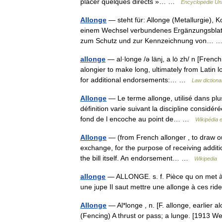
placer quelques directs »… …
Encyclopédie Uni
Allonge
— steht für: Allonge (Metallurgie), 
einem Wechsel verbundenes Ergänzungsblatt A
zum Schutz und zur Kennzeichnung von…
allonge
— al·longe /ə länj, a lȯ zh/ n [Frenc
alongier to make long, ultimately from Latin 
for additional endorsements:… …
Law dictiona
Allonge
— Le terme allonge, utilisé dans plus
définition varie suivant la discipline considéré
fond de l encoche au point de… …
Wikipédia 
Allonge
— (from French allonger , to draw out 
exchange, for the purpose of receiving addit
the bill itself. An endorsement… …
Wikipedia
allonge
— ALLONGE. s. f. Pièce qu on met à 
une jupe Il saut mettre une allonge à ces r
Allonge
— Al*longe , n. [F. allonge, earlier a
(Fencing) A thrust or pass; a lunge. [1913 Web