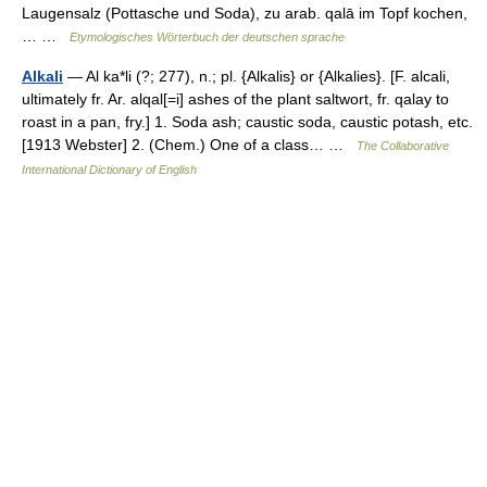
Laugensalz (Pottasche und Soda), zu arab. qalā im Topf kochen,
… …
Etymologisches Wörterbuch der deutschen sprache
Alkali
— Al ka*li (?; 277), n.; pl. {Alkalis} or {Alkalies}. [F. alcali,
ultimately fr. Ar. alqal[=i] ashes of the plant saltwort, fr. qalay to
roast in a pan, fry.] 1. Soda ash; caustic soda, caustic potash, etc.
[1913 Webster] 2. (Chem.) One of a class… …
The Collaborative
International Dictionary of English