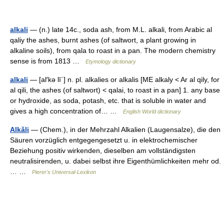
alkali
— (n.) late 14c., soda ash, from M.L. alkali, from Arabic al
qaliy the ashes, burnt ashes (of saltwort, a plant growing in
alkaline soils), from qala to roast in a pan. The modern chemistry
sense is from 1813 …
Etymology dictionary
alkali
— [al′kə lī΄] n. pl. alkalies or alkalis [ME alkaly < Ar al qily, for
al qili, the ashes (of saltwort) < qalai, to roast in a pan] 1. any base
or hydroxide, as soda, potash, etc. that is soluble in water and
gives a high concentration of… …
English World dictionary
Alkăli
— (Chem.), in der Mehrzahl Alkalien (Laugensalze), die den
Säuren vorzüglich entgegengesetzt u. in elektrochemischer
Beziehung positiv wirkenden, dieselben am vollständigsten
neutralisirenden, u. dabei selbst ihre Eigenthümlichkeiten mehr od.
… …
Pierer's Universal-Lexikon