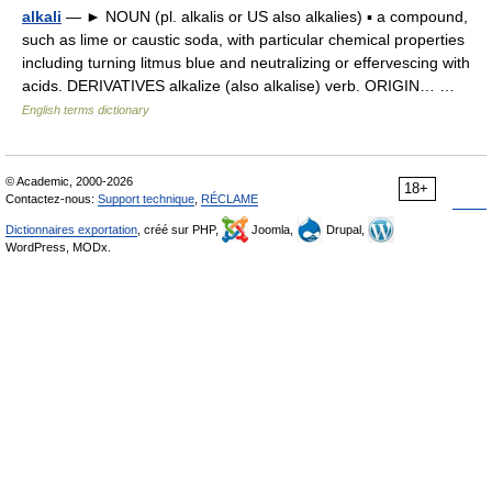
alkali
— ► NOUN (pl. alkalis or US also alkalies) ▪ a compound,
such as lime or caustic soda, with particular chemical properties
including turning litmus blue and neutralizing or effervescing with
acids. DERIVATIVES alkalize (also alkalise) verb. ORIGIN… …
English terms dictionary
© Academic, 2000-2026
18+
Contactez-nous:
Support technique
,
RÉCLAME
Dictionnaires exportation
, créé sur PHP,
Joomla,
Drupal,
WordPress, MODx.