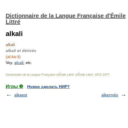
Dictionnaire de la Langue Française d'Émile
Littré
alkali
alkali
alkali et dérivés
(al-ka-li)
Voy.
alcali
, etc.
Dictionnaire de la Langue Française d'Émile Littré
.
d'Émile Littré
.
1872-1877
.
Игры ⚽
Нужно сделать НИР?
alkaest
alkermès