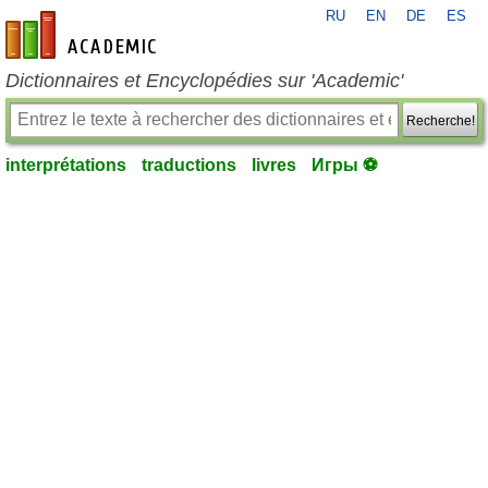
RU
EN
DE
ES
fr-academic.com
Dictionnaires et Encyclopédies sur 'Academic'
Recherche!
interprétations
traductions
livres
Игры ⚽