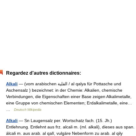
Regardez d'autres dictionnaires:
Alkali
— (vom arabischen ‏القلية‎ / al qalya für Pottasche und
Aschensalz ) bezeichnet: in der Chemie: Alkalien, chemische
Verbindungen, die Eigenschaften einer Base zeigen Alkalimetalle,
eine Gruppe von chemischen Elementen; Erdalkalimetalle, eine…
…
Deutsch Wikipedia
Alkali
— Sn Laugensalz per. Wortschatz fach. (15. Jh.)
Entlehnung. Entlehnt aus frz. alcali m. (ml. alkali), dieses aus span.
álcali m. aus arab. al qalī, vulgäre Nebenform zu arab. al qily