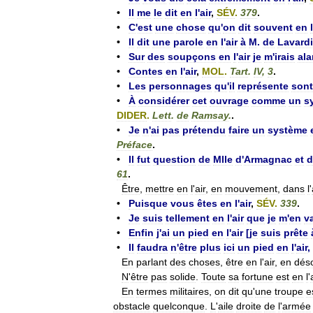
•
Il
me
le
dit
en
l
'
air
,
SÉV
.
379
.
•
C
'
est
une
chose
qu
'
on
dit
souvent
en
l
•
Il
dit
une
parole
en
l
'
air
à
M
.
de
Lavard
•
Sur
des
soupçons
en
l
'
air
je
m
'
irais
ala
•
Contes
en
l
'
air
,
MOL
.
Tart
.
IV
,
3
.
•
Les
personnages
qu
'
il
représente
sont
•
À
considérer
cet
ouvrage
comme
un
s
DIDER
.
Lett
.
de
Ramsay
.
.
•
Je
n
'
ai
pas
prétendu
faire
un
système
Préface
.
•
Il
fut
question
de
Mlle
d
'
Armagnac
et
d
61
.
Être
,
mettre
en
l
'
air
,
en
mouvement
,
dans
l
'
•
Puisque
vous
êtes
en
l
'
air
,
SÉV
.
339
.
•
Je
suis
tellement
en
l
'
air
que
je
m
'
en
v
•
Enfin
j
'
ai
un
pied
en
l
'
air
[
je
suis
prête
•
Il
faudra
n
'
être
plus
ici
un
pied
en
l
'
air
,
En
parlant
des
choses
,
être
en
l
'
air
,
en
dés
N
'
être
pas
solide
.
Toute
sa
fortune
est
en
l
'
En
termes
militaires
,
on
dit
qu
'
une
troupe
e
obstacle
quelconque
.
L
'
aile
droite
de
l
'
armée