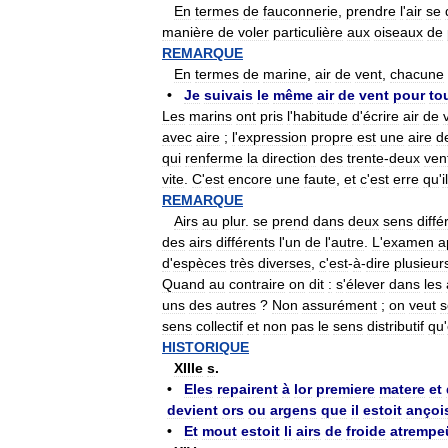
En
termes
de
fauconnerie
,
prendre
l
'
air
se
manière
de
voler
particulière
aux
oiseaux
de
REMARQUE
En
termes
de
marine
,
air
de
vent
,
chacune
•
Je
suivais
le
même
air
de
vent
pour
to
Les
marins
ont
pris
l
'
habitude
d
'
écrire
air
de
avec
aire
;
l
'
expression
propre
est
une
aire
d
qui
renferme
la
direction
des
trente
-
deux
ven
vite
.
C
'
est
encore
une
faute
,
et
c
'
est
erre
qu
'
il
REMARQUE
Airs
au
plur
.
se
prend
dans
deux
sens
diffé
des
airs
différents
l
'
un
de
l
'
autre
.
L
'
examen
a
d
'
espèces
très
diverses
,
c
'
est
-
à
-
dire
plusieur
Quand
au
contraire
on
dit
:
s
'
élever
dans
les
uns
des
autres
?
Non
assurément
;
on
veut
s
sens
collectif
et
non
pas
le
sens
distributif
qu
'
HISTORIQUE
XIIIe
s
.
•
Eles
repairent
à
lor
premiere
matere
et
devient
ors
ou
argens
que
il
estoit
ançoi
•
Et
mout
estoit
li
airs
de
froide
atrempe