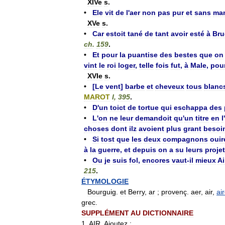
XIVe
s
.
•
Ele
vit
de
l
'
aer
non
pas
pur
et
sans
man
XVe
s
.
•
Car
estoit
tané
de
tant
avoir
esté
à
Bru
ch
.
159
.
•
Et
pour
la
puantise
des
bestes
que
on
vint
le
roi
loger
,
telle
fois
fut
,
à
Male
,
pou
XVIe
s
.
•
[
Le
vent
]
barbe
et
cheveux
tous
blanc
MAROT
I
,
395
.
•
D
'
un
toict
de
tortue
qui
eschappa
des
•
L
'
on
ne
leur
demandoit
qu
'
un
titre
en
l
'
choses
dont
ilz
avoient
plus
grant
besoi
•
Si
tost
que
les
deux
compagnons
ouir
à
la
guerre
,
et
depuis
on
a
su
leurs
proje
•
Ou
je
suis
fol
,
encores
vaut
-
il
mieux
A
215
.
ÉTYMOLOGIE
Bourguig
.
et
Berry
,
ar
;
provenç
.
aer
,
air
,
ai
grec
.
SUPPLÉMENT
AU
DICTIONNAIRE
1
.
AIR
.
Ajoutez
: