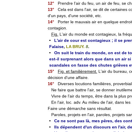
12
°
Prendre
l
'
air
du
feu
,
un
air
de
feu
,
se
ch
13
°
Cela
est
dans
l
'
air
,
se
dit
de
certaines
c
d
'
un
pays
,
d
'
une
société
,
etc
.
14
°
Porter
le
mauvais
air
en
quelque
endroi
contagion
.
Fig
.
L
'
air
du
monde
est
contagieux
,
la
fréq
•
L
'
air
de
cour
est
contagieux
;
il
se
pre
Falaise
,
LA
BRUY
.
8
.
•
On
suit
le
train
du
monde
,
on
est
de
t
est
-
il
surprenant
alors
que
dans
un
air
si
scandales
on
fasse
des
chutes
grièves
e
15
°
Fig
.
et
familièrement
.
L
'
air
du
bureau
,
c
décision
d
'
une
affaire
.
16
°
Diverses
locutions
familières
,
proverbia
Ne
faire
que
battre
l
'
air
,
se
donner
inutilem
Vivre
de
l
'
air
du
temps
,
être
dans
la
plus
pr
En
l
'
air
,
loc
.
adv
.
Au
milieu
de
l
'
air
,
dans
les
Faire
une
démarche
sans
résultat
.
Paroles
,
projets
en
l
'
air
,
paroles
,
projets
sa
•
Ce
ne
sont
pas
là
,
mes
pères
,
des
con
•
Ils
dépendent
d
'
un
discours
en
l
'
air
,
d