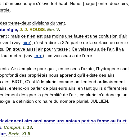
dit
d
'
un
oiseau
qui
s
'
élève
fort
haut
.
Nouer
[
nager
]
entre
deux
airs
,
proie
.
des
trente
-
deux
divisions
du
vent
.
ute
règle
,
J
.
J
.
ROUSS
.
Ém
.
V
.
vent
;
mais
ce
n
'
en
est
pas
moins
une
faute
et
une
confusion
d
'
air
e
vent
(
voy
.
aire
),
c
'
est
-
à
-
dire
la
32e
partie
de
la
surface
ou
cercle
ts
.
On
trouve
aussi
air
pour
vitesse
:
Ce
vaisseau
a
de
l
'
air
,
il
va
faut
mettre
(
voy
.
erre
)
:
ce
vaisseau
a
de
l
'
erre
.
rents
.
Air
s
'
emploie
pour
gaz
;
en
ce
sens
l
'
azote
,
l
'
hydrogène
sont
pprofondi
des
propriétés
nous
apprend
qu
'
il
existe
des
airs
s
airs
,
BIOT
.,
C
'
est
là
le
pluriel
comme
on
l
'
entend
ordinairement
.
airs
,
entend
-
on
parler
de
plusieurs
airs
,
en
tant
qu
'
ils
diffèrent
les
eulement
désigner
la
généralité
de
l
'
air
;
ce
pluriel
n
'
a
donc
qu
'
un
exige
la
définition
ordinaire
du
nombre
pluriel
,
JULLIEN
.
deviennent
airs
ansi
come
uns
aniaus
pert
sa
forme
au
fu
et
s
,
Comput
,
f
.
13
.
üre
,
Berte
,
XLII
.