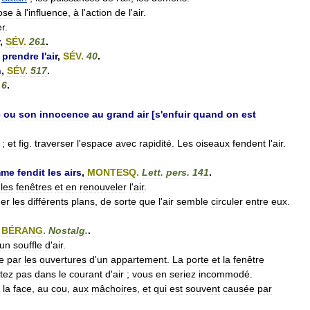
ose
à
l
'
influence
,
à
l
'
action
de
l
'
air
.
r
.
,
SÉV
.
261
.
prendre
l
'
air
,
SÉV
.
40
.
n
,
SÉV
.
517
.
,
6
.
e
ou
son
innocence
au
grand
air
[
s
'
enfuir
quand
on
est
;
et
fig
.
traverser
l
'
espace
avec
rapidité
.
Les
oiseaux
fendent
l
'
air
.
mme
fendit
les
airs
,
MONTESQ
.
Lett
.
pers
.
141
.
les
fenêtres
et
en
renouveler
l
'
air
.
er
les
différents
plans
,
de
sorte
que
l
'
air
semble
circuler
entre
eux
.
,
BÉRANG
.
Nostalg
.
.
un
souffle
d
'
air
.
e
par
les
ouvertures
d
'
un
appartement
.
La
porte
et
la
fenêtre
tez
pas
dans
le
courant
d
'
air
;
vous
en
seriez
incommodé
.
la
face
,
au
cou
,
aux
mâchoires
,
et
qui
est
souvent
causée
par