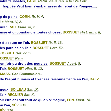
uatre
faussetés
,
PASC
.
Réfut
.
de
la
rép
.
à
la
12e
Lett
.
.
r
frappée
Veut
bien
s
'
embarrasser
du
rebut
de
Pompée
....
,
op
de
peine
,
CORN
.
ib
.
V
,
4
.
Le
Ment
.
V
,
2
.
urrer
,
RAC
.
Plaid
.
III
,
2
.
arise
et
circonstancie
toutes
choses
,
BOSSUET
Hist
.
univ
.
II
,
n
discours
en
l
'
air
,
BOSSUET
ib
.
II
,
13
.
des
paroles
en
l
'
air
,
BOSSUET
Lett
.
52
.
BOSSUET
Déf
.
com
.
.
OSSUET
Rem
.
.
en
l
'
air
du
droit
des
peuples
,
BOSSUET
Avert
.
5
.
l
'
air
,
BOSSUET
Hist
.
II
,
12
.
MASS
.
Car
.
Communion
.
.
de
l
'
esprit
humain
et
fixer
ses
raisonnements
en
l
'
air
,
BALZ
.
ureux
,
BOILEAU
Sat
.
IX
.
l
'
air
,
RÉGNIER
Sat
.
X
.
oir
être
cru
sur
tout
ce
qu
'
on
s
'
imagine
,
FÉN
.
Exist
.
78
.
en
l
'
air
,
SÉV
.
215
.
SÉV
.
210
.