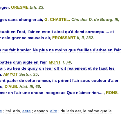
gier
,
ORESME
Eth
.
23
.
ges
sans
changier
air
,
G
.
CHASTEL
.
Chr
.
des
D
.
de
Bourg
.
III
,
tuoit
en
l
'
ost
,
l
'
air
en
estoit
ainsi
qu
'
à
demi
corrompu
....
et
r
esloigner
ce
mauvais
air
,
FROISSART
II
,
II
,
232
.
s
me
fait
branler
,
Ne
plus
ne
moins
que
feuilles
d
'
arbre
en
l
'
air
,
pattes
d
'
un
aigle
en
l
'
air
,
MONT
.
I
,
74
.
air
,
au
lieu
de
quoy
on
leur
offroit
realement
et
de
faict
les
n
,
AMYOT
Sertor
.
35
.
ent
parler
de
cette
rumeur
,
ils
prirent
l
'
air
sous
couleur
d
'
aler
ts
,
D
'
AUB
.
Hist
.
III
,
60
.
imer
en
l
'
air
une
chose
incogneue
Que
n
'
aimer
rien
....
,
RONS
.
re
;
ital
.
aria
,
aere
;
espagn
.
aire
;
du
latin
aer
,
le
même
que
le