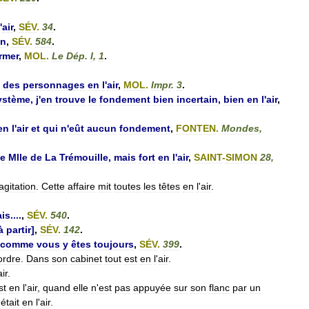
'
air
,
SÉV
.
34
.
in
,
SÉV
.
584
.
rmer
,
MOL
.
Le
Dép
.
I
,
1
.
des
personnages
en
l
'
air
,
MOL
.
Impr
.
3
.
ystème
,
j
'
en
trouve
le
fondement
bien
incertain
,
bien
en
l
'
air
,
en
l
'
air
et
qui
n
'
eût
aucun
fondement
,
FONTEN
.
Mondes
,
e
Mlle
de
La
Trémouille
,
mais
fort
en
l
'
air
,
SAINT
-
SIMON
28
,
agitation
.
Cette
affaire
mit
toutes
les
têtes
en
l
'
air
.
ais
....
,
SÉV
.
540
.
à
partir
]
,
SÉV
.
142
.
comme
vous
y
êtes
toujours
,
SÉV
.
399
.
ordre
.
Dans
son
cabinet
tout
est
en
l
'
air
.
air
.
st
en
l
'
air
,
quand
elle
n
'
est
pas
appuyée
sur
son
flanc
par
un
était
en
l
'
air
.