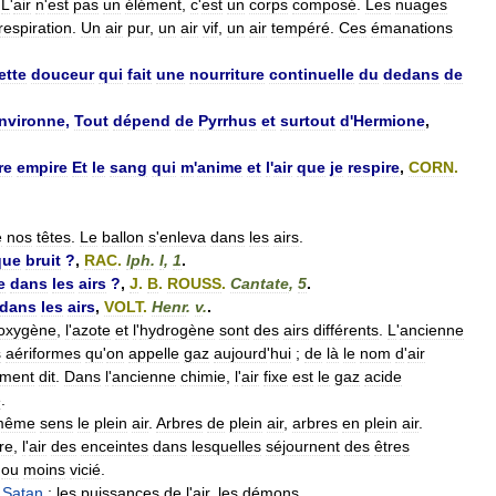
.
L
'
air
n
'
est
pas
un
élément
,
c
'
est
un
corps
composé
.
Les
nuages
respiration
.
Un
air
pur
,
un
air
vif
,
un
air
tempéré
.
Ces
émanations
ette
douceur
qui
fait
une
nourriture
continuelle
du
dedans
de
nvironne
,
Tout
dépend
de
Pyrrhus
et
surtout
d
'
Hermione
,
re
empire
Et
le
sang
qui
m
'
anime
et
l
'
air
que
je
respire
,
CORN
.
e
nos
têtes
.
Le
ballon
s
'
enleva
dans
les
airs
.
que
bruit
?
,
RAC
.
Iph
.
I
,
1
.
e
dans
les
airs
?
,
J
.
B
.
ROUSS
.
Cantate
,
5
.
dans
les
airs
,
VOLT
.
Henr
.
v
.
.
oxygène
,
l
'
azote
et
l
'
hydrogène
sont
des
airs
différents
.
L
'
ancienne
s
aériformes
qu
'
on
appelle
gaz
aujourd
'
hui
;
de
là
le
nom
d
'
air
ement
dit
.
Dans
l
'
ancienne
chimie
,
l
'
air
fixe
est
le
gaz
acide
e
.
même
sens
le
plein
air
.
Arbres
de
plein
air
,
arbres
en
plein
air
.
bre
,
l
'
air
des
enceintes
dans
lesquelles
séjournent
des
êtres
ou
moins
vicié
.
,
Satan
;
les
puissances
de
l
'
air
,
les
démons
.