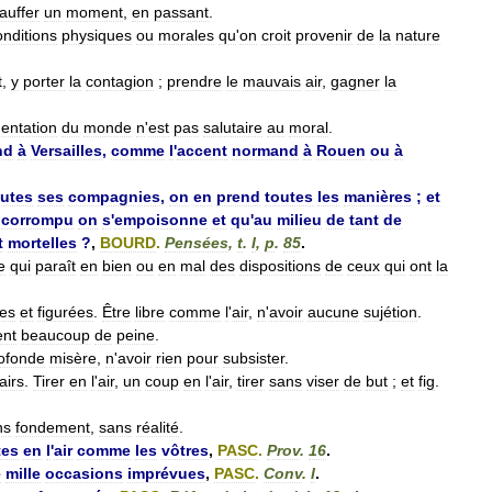
auffer
un
moment
,
en
passant
.
onditions
physiques
ou
morales
qu
'
on
croit
provenir
de
la
nature
t
,
y
porter
la
contagion
;
prendre
le
mauvais
air
,
gagner
la
uentation
du
monde
n
'
est
pas
salutaire
au
moral
.
nd
à
Versailles
,
comme
l
'
accent
normand
à
Rouen
ou
à
outes
ses
compagnies
,
on
en
prend
toutes
les
manières
;
et
corrompu
on
s
'
empoisonne
et
qu
'
au
milieu
de
tant
de
t
mortelles
?
,
BOURD
.
Pensées
,
t
.
I
,
p
.
85
.
e
qui
paraît
en
bien
ou
en
mal
des
dispositions
de
ceux
qui
ont
la
les
et
figurées
.
Être
libre
comme
l
'
air
,
n
'
avoir
aucune
sujétion
.
ent
beaucoup
de
peine
.
ofonde
misère
,
n
'
avoir
rien
pour
subsister
.
airs
.
Tirer
en
l
'
air
,
un
coup
en
l
'
air
,
tirer
sans
viser
de
but
;
et
fig
.
ns
fondement
,
sans
réalité
.
tes
en
l
'
air
comme
les
vôtres
,
PASC
.
Prov
.
16
.
e
mille
occasions
imprévues
,
PASC
.
Conv
.
I
.