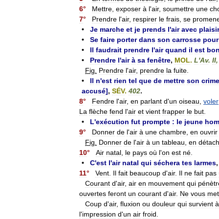
6
°
Mettre
,
exposer
à
l
'
air
,
soumettre
une
ch
7
°
Prendre
l
'
air
,
respirer
le
frais
,
se
promene
•
Je
marche
et
je
prends
l
'
air
avec
plaisir
•
Se
faire
porter
dans
son
carrosse
pour
•
Il
faudrait
prendre
l
'
air
quand
il
est
bo
•
Prendre
l
'
air
à
sa
fenêtre
,
MOL
.
L
'
Av
.
II
Fig
.
Prendre
l
'
air
,
prendre
la
fuite
.
•
Il
n
'
est
rien
tel
que
de
mettre
son
crim
accusé
]
,
SÉV
.
402
.
8
°
Fendre
l
'
air
,
en
parlant
d
'
un
oiseau
,
voler
La
flèche
fend
l
'
air
et
vient
frapper
le
but
.
•
L
'
exécution
fut
prompte
:
le
jeune
ho
9
°
Donner
de
l
'
air
à
une
chambre
,
en
ouvrir
Fig
.
Donner
de
l
'
air
à
un
tableau
,
en
détach
10
°
Air
natal
,
le
pays
où
l
'
on
est
né
.
•
C
'
est
l
'
air
natal
qui
séchera
tes
larmes
11
°
Vent
.
Il
fait
beaucoup
d
'
air
.
Il
ne
fait
pas
Courant
d
'
air
,
air
en
mouvement
qui
pénètr
ouvertes
feront
un
courant
d
'
air
.
Ne
vous
met
Coup
d
'
air
,
fluxion
ou
douleur
qui
survient
à
l
'
impression
d
'
un
air
froid
.