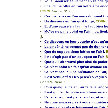
•
Vous
l
'
accusez
seulement
en
l
'
air
de
q
•
Et
si
d
'
une
offre
en
l
'
air
votre
âme
enco
CORN
.
Sertor
.
IV
,
2
.
•
Ces
menaces
en
l
'
air
vous
donnent
tr
•
Un
discours
en
l
'
air
qu
'
il
forge
,
CORN
.
•
Et
d
'
une
cause
en
l
'
air
il
le
faut
bien
le
•
Moïse
ne
parle
point
en
l
'
air
,
il
particul
3
.
•
Ce
discours
en
leur
bouche
n
'
est
qu
'
u
•
La
sincérité
ne
permet
pas
de
donner
•
Que
de
suppositions
bâties
en
l
'
air
!
,
•
Il
ne
s
'
agit
pas
d
'
un
soupçon
en
l
'
air
,
B
•
Quoiqu
'
il
ait
trouvé
plus
aisé
de
parler
•
Ce
n
'
est
point
un
fait
qu
'
on
avance
en
•
Ce
n
'
est
pas
ici
une
prédiction
en
l
'
air
,
•
Il
est
venu
arrêter
les
pensées
vagues
Socrate
,
Disc
.
1
.
•
Pour
quelque
Iris
en
l
'
air
faire
le
lango
•
Il
est
qui
fait
la
moue
aux
chimères
en
•
Parler
ainsi
,
c
'
est
parler
en
l
'
air
,
et
voul
•
Ne
vous
amusez
pas
à
vous
inquiéter
•
Je
vous
dis
cela
extrêmement
en
l
'
air
,