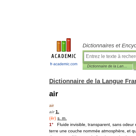
Dictionnaires et Ency
fr-academic.com
Dictionnaire de la Langue Française d'Émile Littré
Dictionnaire de la Langue Fra
air
air
air
1
.
(
êr
)
s
.
m
.
1
°
Fluide
invisible
,
transparent
,
sans
odeur
terre
une
couche
nommée
atmosphère
,
et
qu