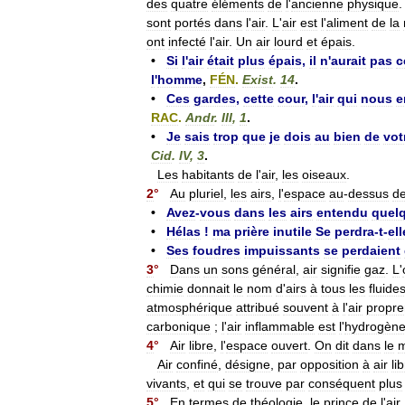
des
quatre
éléments
de
l
'
ancienne
physique
sont
portés
dans
l
'
air
.
L
'
air
est
l
'
aliment
de
la
ont
infecté
l
'
air
.
Un
air
lourd
et
épais
.
•
Si
l
'
air
était
plus
épais
,
il
n
'
aurait
pas
c
l
'
homme
,
FÉN
.
Exist
.
14
.
•
Ces
gardes
,
cette
cour
,
l
'
air
qui
nous
e
RAC
.
Andr
.
III
,
1
.
•
Je
sais
trop
que
je
dois
au
bien
de
vot
Cid
.
IV
,
3
.
Les
habitants
de
l
'
air
,
les
oiseaux
.
2
°
Au
pluriel
,
les
airs
,
l
'
espace
au
-
dessus
d
•
Avez
-
vous
dans
les
airs
entendu
quel
•
Hélas
!
ma
prière
inutile
Se
perdra
-
t
-
ell
•
Ses
foudres
impuissants
se
perdaient
3
°
Dans
un
sons
général
,
air
signifie
gaz
.
L
'
chimie
donnait
le
nom
d
'
airs
à
tous
les
fluide
atmosphérique
attribué
souvent
à
l
'
air
propr
carbonique
;
l
'
air
inflammable
est
l
'
hydrogèn
4
°
Air
libre
,
l
'
espace
ouvert
.
On
dit
dans
le
Air
confiné
,
désigne
,
par
opposition
à
air
li
vivants
,
et
qui
se
trouve
par
conséquent
plus
5
°
En
termes
de
théologie
,
le
prince
de
l
'
air