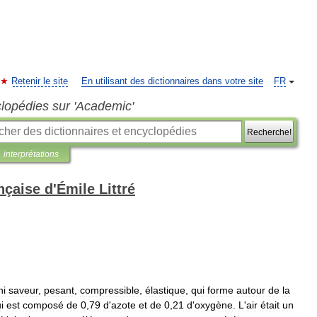
Retenir le site
En utilisant des dictionnaires dans votre site
FR
clopédies sur 'Academic'
Recherche!
interprétations
nçaise d'Émile Littré
ni
saveur
,
pesant
,
compressible
,
élastique
,
qui
forme
autour
de
la
i
est
composé
de
0
,
79
d
'
azote
et
de
0
,
21
d
'
oxygène
.
L
'
air
était
un