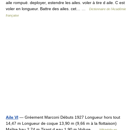
aile rompuë. deployer, estendre les ailes. voler à tire d aile. C est
voler en longueur. Battre des ailes. cet… …
Dictionnaire de l'Académie
française
Aile VI
— Gréement Marconi Débuts 1927 Longueur hors tout
14,47 m Longueur de coque 13,90 m (9,66 m à la flottaison)
Maître bau 2,74 m Tirant d eau 1,90 m Voilure …
Wikipédia en