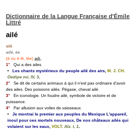
Dictionnaire de la Langue Française d'Émile
Littré
ailé
ailé
ailé, ée
(é ou è-lé, lée)
adj.
1°
Qui a des ailes.
•
Les chants mystérieux du peuple ailé des airs
,
M. J. CH.
Oedipe roi, IV, 3
.
2°
Se dit de certains animaux à qui il n'est pas ordinaire d'avoir
des ailes. Des poissons ailés. Pégase, cheval ailé.
3°
En iconologie. Un foudre ailé, symbole de victoire et de
puissance.
4°
Par allusion aux voiles de vaisseaux.
•
Je montrai le premier aux peuples du Mexique L'appareil,
inouï pour ces mortels nouveaux, De nos châteaux ailés qui
volaient sur les eaux
,
VOLT.
Alz. I, 1
.