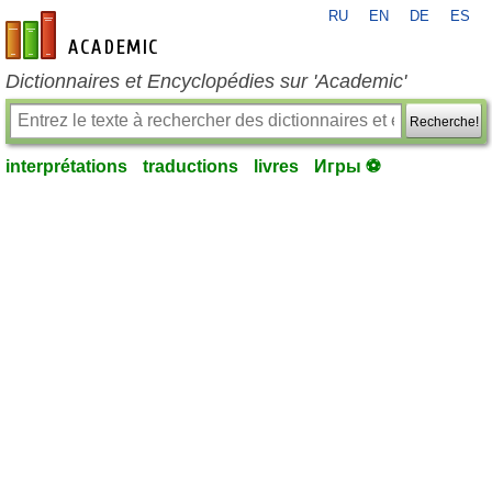
RU
EN
DE
ES
fr-academic.com
Dictionnaires et Encyclopédies sur 'Academic'
Recherche!
interprétations
traductions
livres
Игры ⚽