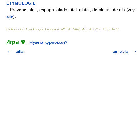
ÉTYMOLOGIE
Provenç. alat ; espagn. alado ; ital. alato ; de alatus, de ala (voy.
aile
).
Dictionnaire de la Langue Française d'Émile Littré
.
d'Émile Littré
.
1872-1877
.
Игры ⚽
Нужна курсовая?
ailloli
aimable