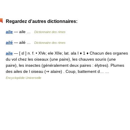
Regardez d'autres dictionnaires:
aile
— aile …
Dictionnaire des rimes
ailé
— ailé …
Dictionnaire des rimes
aile
— [ ɛl ] n. f. • XVe; ele XIIe; lat. ala I ♦ 1 ♦ Chacun des organes
du vol chez les oiseaux (une paire), les chauves souris (une
paire), les insectes (généralement deux paires : élytres). Plumes
des ailes de l oiseau (⇒ alaire) . Coup, battement d… …
Encyclopédie Universelle