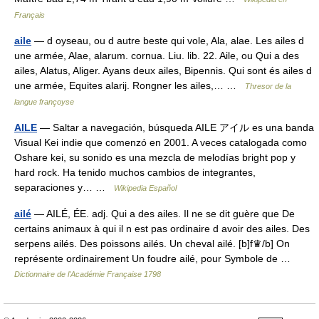
Français
aile
— d oyseau, ou d autre beste qui vole, Ala, alae. Les ailes d
une armée, Alae, alarum. cornua. Liu. lib. 22. Aile, ou Qui a des
ailes, Alatus, Aliger. Ayans deux ailes, Bipennis. Qui sont és ailes d
une armée, Equites alarij. Rongner les ailes,… …
Thresor de la
langue françoyse
AILE
— Saltar a navegación, búsqueda AILE アイル es una banda
Visual Kei indie que comenzó en 2001. A veces catalogada como
Oshare kei, su sonido es una mezcla de melodías bright pop y
hard rock. Ha tenido muchos cambios de integrantes,
separaciones y… …
Wikipedia Español
ailé
— AILÉ, ÉE. adj. Qui a des ailes. Il ne se dit guère que De
certains animaux à qui il n est pas ordinaire d avoir des ailes. Des
serpens ailés. Des poissons ailés. Un cheval ailé. [b]f♛/b] On
représente ordinairement Un foudre ailé, pour Symbole de …
Dictionnaire de l'Académie Française 1798