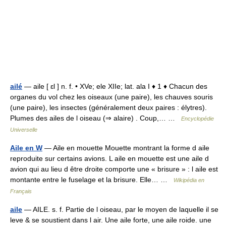
ailé
— aile [ ɛl ] n. f. • XVe; ele XIIe; lat. ala I ♦ 1 ♦ Chacun des
organes du vol chez les oiseaux (une paire), les chauves souris
(une paire), les insectes (généralement deux paires : élytres).
Plumes des ailes de l oiseau (⇒ alaire) . Coup,… …
Encyclopédie
Universelle
Aile en W
— Aile en mouette Mouette montrant la forme d aile
reproduite sur certains avions. L aile en mouette est une aile d
avion qui au lieu d être droite comporte une « brisure » : l aile est
montante entre le fuselage et la brisure. Elle… …
Wikipédia en
Français
aile
— AILE. s. f. Partie de l oiseau, par le moyen de laquelle il se
leve & se soustient dans l air. Une aile forte, une aile roide. une