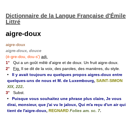
Dictionnaire de la Langue Française d'Émile
Littré
aigre-doux
aigre-doux
aigre-doux, douce
(è-gre-dou, dou-s')
adj.
1°
Qui a un goût mêlé d'aigre et de doux. Un fruit aigre-doux.
2°
Fig.
Il se dit de la voix, des paroles, des manières, du style.
•
Il y avait toujours eu quelques propos aigres-doux entre
quelques-uns de nous et M. de Luxembourg
,
SAINT-SIMON
XIX, 222
.
3°
Subst.
•
Puisque vous souhaitez une phrase plus claire, Je vous
dirai, monsieur, que j'ai vu le jaloux, Qui m'a reçu d'un air qui
tient de l'aigre-doux
,
REGNARD
Folies am. sc. 7
.