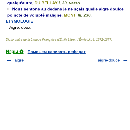
quelqu'autre
,
DU BELLAY
I, 39, verso.
.
•
Nous sentons au dedans je ne sçais quelle aigre doulce
poincte de volupté maligne
,
MONT.
III, 236
.
ÉTYMOLOGIE
Aigre, doux.
Dictionnaire de la Langue Française d'Émile Littré
.
d'Émile Littré
.
1872-1877
.
Игры ⚽
Поможем написать реферат
aigre
aigre-douce