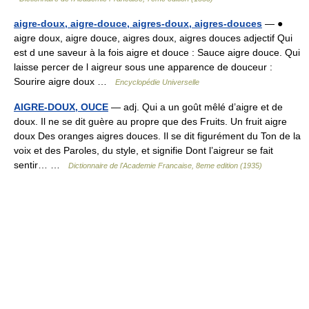
aigre-doux, aigre-douce, aigres-doux, aigres-douces
— ●
aigre doux, aigre douce, aigres doux, aigres douces adjectif Qui
est d une saveur à la fois aigre et douce : Sauce aigre douce. Qui
laisse percer de l aigreur sous une apparence de douceur :
Sourire aigre doux …
Encyclopédie Universelle
AIGRE-DOUX, OUCE
— adj. Qui a un goût mêlé d’aigre et de
doux. Il ne se dit guère au propre que des Fruits. Un fruit aigre
doux Des oranges aigres douces. Il se dit figurément du Ton de la
voix et des Paroles, du style, et signifie Dont l’aigreur se fait
sentir… …
Dictionnaire de l'Academie Francaise, 8eme edition (1935)