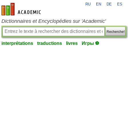
RU
EN
DE
ES
fr-academic.com
Dictionnaires et Encyclopédies sur 'Academic'
Recherche!
interprétations
traductions
livres
Игры ⚽