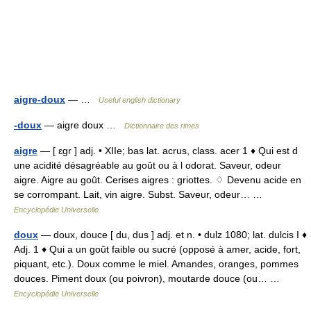
aigre-doux
— …
Useful english dictionary
-doux
— aigre doux …
Dictionnaire des rimes
aigre
— [ ɛgr ] adj. • XIIe; bas lat. acrus, class. acer 1 ♦ Qui est d
une acidité désagréable au goût ou à l odorat. Saveur, odeur
aigre. Aigre au goût. Cerises aigres : griottes. ♢ Devenu acide en
se corrompant. Lait, vin aigre. Subst. Saveur, odeur… …
Encyclopédie Universelle
doux
— doux, douce [ du, dus ] adj. et n. • dulz 1080; lat. dulcis I ♦
Adj. 1 ♦ Qui a un goût faible ou sucré (opposé à amer, acide, fort,
piquant, etc.). Doux comme le miel. Amandes, oranges, pommes
douces. Piment doux (ou poivron), moutarde douce (ou… …
Encyclopédie Universelle