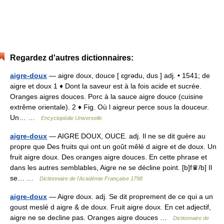
Regardez d'autres dictionnaires:
aigre-doux
— aigre doux, douce [ ɛgrədu, dus ] adj. • 1541; de
aigre et doux 1 ♦ Dont la saveur est à la fois acide et sucrée.
Oranges aigres douces. Porc à la sauce aigre douce (cuisine
extrême orientale). 2 ♦ Fig. Où l aigreur perce sous la douceur.
Un… …
Encyclopédie Universelle
aigre-doux
— AIGRE DOUX, OUCE. adj. Il ne se dit guère au
propre que Des fruits qui ont un goût mêlé d aigre et de doux. Un
fruit aigre doux. Des oranges aigre douces. En cette phrase et
dans les autres semblables, Aigre ne se décline point. [b]f♛/b] Il
se… …
Dictionnaire de l'Académie Française 1798
aigre-doux
— Aigre doux. adj. Se dit proprement de ce qui a un
goust meslé d aigre & de doux. Fruit aigre doux. En cet adjectif,
aigre ne se decline pas. Oranges aigre douces …
Dictionnaire de