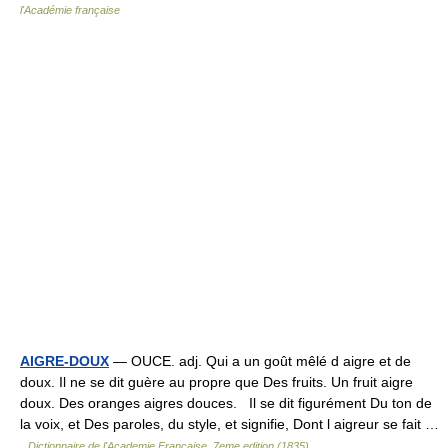
l'Académie française
AIGRE-DOUX
— OUCE. adj. Qui a un goût mêlé d aigre et de
doux. Il ne se dit guère au propre que Des fruits. Un fruit aigre
doux. Des oranges aigres douces. Il se dit figurément Du ton de
la voix, et Des paroles, du style, et signifie, Dont l aigreur se fait …
Dictionnaire de l'Academie Francaise, 7eme edition (1835)