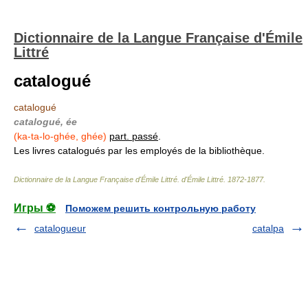
Dictionnaire de la Langue Française d'Émile
Littré
catalogué
catalogué
catalogué, ée
(ka-ta-lo-ghée, ghée)
part. passé
.
Les livres catalogués par les employés de la bibliothèque.
Dictionnaire de la Langue Française d'Émile Littré
.
d'Émile Littré
.
1872-1877
.
Игры ⚽
Поможем решить контрольную работу
catalogueur
catalpa