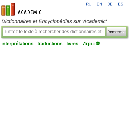
RU
EN
DE
ES
fr-academic.com
Dictionnaires et Encyclopédies sur 'Academic'
Recherche!
interprétations
traductions
livres
Игры ⚽