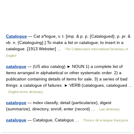
Catalogue
— Cat a*logue, v. t. [imp. & p. p. {Catalogued}; p. pr. &
vb. n. {Cataloguing}.] To make a list or catalogue; to insert in a
catalogue. [1913 Webster] …
The Collaborative International Dictionary of
English
catalogue
— (US also catalog) ► NOUN 1) a complete list of
items arranged in alphabetical or other systematic order. 2) a
publication containing details of items for sale. 3) a series of bad
things: a catalogue of failures. ► VERB (catalogues, catalogued …
English terms dictionary
catalogue
— index classify, detail (particularize), digest
(summarize), directory, enroll, enter (record) …
Law dictionary
catalogue
— Catalogue, Catalogus …
Thresor de la langue françoyse