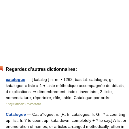
Regardez d'autres dictionnaires:
catalogue
— [ katalɔg ] n. m. • 1262; bas lat. catalogus, gr.
katalogos « liste » 1 ♦ Liste méthodique accompagnée de détails,
d explications. ⇒ dénombrement, index, inventaire, 2. liste,
nomenclature, répertoire, rôle, table. Catalogue par ordre… …
Encyclopédie Universelle
Catalogue
— Cat a*logue, n. [F., fr. catalogus, fr. Gr. ? a counting
up, list, fr. ? to count up; kata down, completely + ? to say.] A list or
enumeration of names, or articles arranged methodically, often in